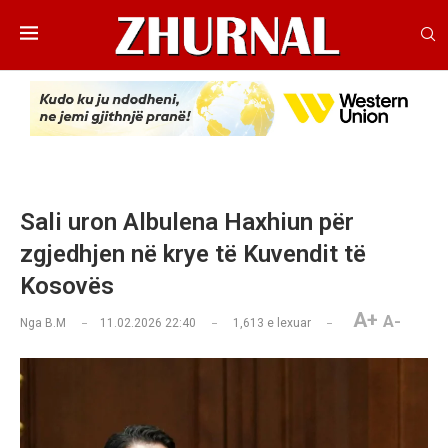
Sali uron Albulena Haxhiun për
zgjedhjen në krye të Kuvendit të
Kosovës
A+
A-
Nga
B.M
11.02.2026 22:40
1,613
e lexuar