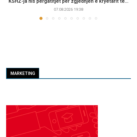
KSHZ-ja nis përgatitjet për zgjedhjen e kryetarit të...
07.08.2026 19:38
MARKETING