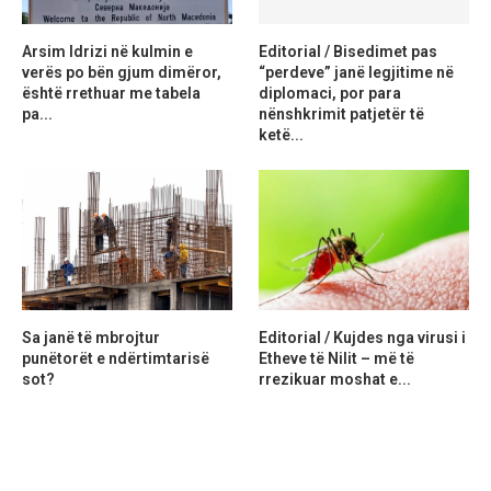
Arsim Idrizi në kulmin e
Editorial / Bisedimet pas
verës po bën gjum dimëror,
“perdeve” janë legjitime në
është rrethuar me tabela
diplomaci, por para
pa...
nënshkrimit patjetër të
ketë...
Sa janë të mbrojtur
Editorial / Kujdes nga virusi i
punëtorët e ndërtimtarisë
Etheve të Nilit – më të
sot?
rrezikuar moshat e...