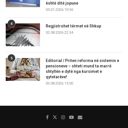
është ditë jopune
05.01.2026 10:36
4
Regjistrohet tërmet në Shkup
02.08.2026 22:34
5
Editorial / Priten reforma në sistemin e
pensioneve – shteti mund ta marrë
shtyllën e dytë nga kursimet e
qytetarëve!
03.08.2026 15:00