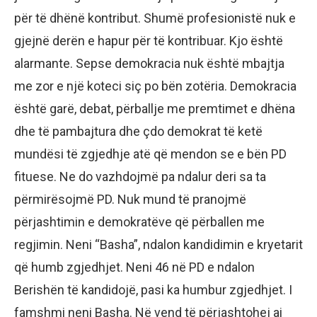
për të dhënë kontribut. Shumë profesionistë nuk e
gjejnë derën e hapur për të kontribuar. Kjo është
alarmante. Sepse demokracia nuk është mbajtja
me zor e një koteci siç po bën zotëria. Demokracia
është garë, debat, përballje me premtimet e dhëna
dhe të pambajtura dhe çdo demokrat të ketë
mundësi të zgjedhje atë që mendon se e bën PD
fituese. Ne do vazhdojmë pa ndalur deri sa ta
përmirësojmë PD. Nuk mund të pranojmë
përjashtimin e demokratëve që përballen me
regjimin. Neni “Basha”, ndalon kandidimin e kryetarit
që humb zgjedhjet. Neni 46 në PD e ndalon
Berishën të kandidojë, pasi ka humbur zgjedhjet. I
famshmi neni Basha. Në vend të përjashtohej ai