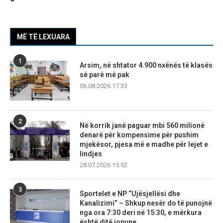
MË TË LEXUARA
1
Arsim, në shtator 4.900 nxënës të klasës
së parë më pak
06.08.2026 17:33
2
Në korrik janë paguar mbi 560 milionë
denarë për kompensime për pushim
mjekësor, pjesa më e madhe për lejet e
lindjes
28.07.2026 15:52
3
Sportelet e NP “Ujësjellësi dhe
Kanalizimi” – Shkup nesër do të punojnë
nga ora 7:30 deri në 15:30, e mërkura
është ditë jopune