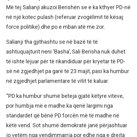
Më tej Salianji akuzoi Berishën se e ka kthyer PD-në
në një kotec pulash (referuar zvogëlimit të kësaj
force politike) dhe po e mban atë me zor.
Salianji tha gjithashtu se në bazë të të
ashtuquajturit neni ‘Basha’, Sali Berisha nuk duhet
të ishte lejuar për të rikandiduar për kryetar të PD-
së në zgjedhjet pa garë të 23 majit, pasi ka humbur
në zgjedhjet parlamentare të vitit të kaluar.
“PD ka humbur shumë beteja gjatë këtyre viteve,
por humbja më e madhe ka qenë largimi nga
standardet që bënë PD forcën më të madhe në
këtë vend. Sot shumë demokratë janë përjashtuar
jo vetëm nga vendimmarrja por edhe nga e drejta