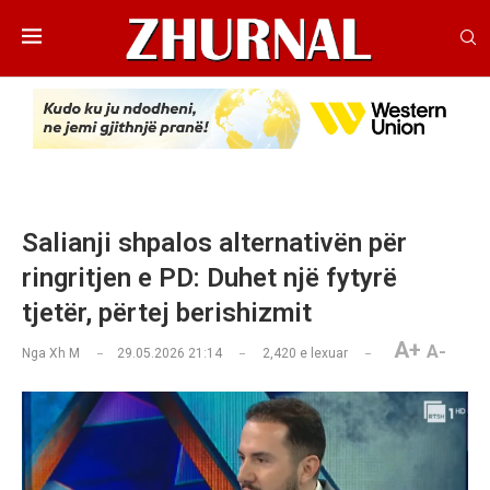
Salianji shpalos alternativën për
ringritjen e PD: Duhet një fytyrë
tjetër, përtej berishizmit
A+
A-
Nga
Xh M
29.05.2026 21:14
2,420
e lexuar