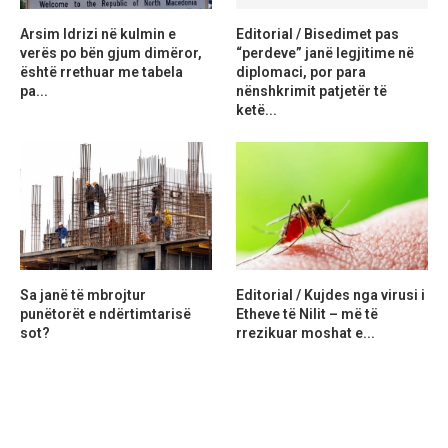
Arsim Idrizi në kulmin e
Editorial / Bisedimet pas
verës po bën gjum dimëror,
“perdeve” janë legjitime në
është rrethuar me tabela
diplomaci, por para
pa...
nënshkrimit patjetër të
ketë...
Sa janë të mbrojtur
Editorial / Kujdes nga virusi i
punëtorët e ndërtimtarisë
Etheve të Nilit – më të
sot?
rrezikuar moshat e...