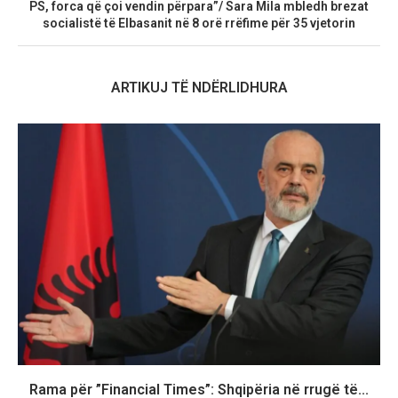
PS, forca që çoi vendin përpara”/ Sara Mila mbledh brezat
socialistë të Elbasanit në 8 orë rrëfime për 35 vjetorin
ARTIKUJ TË NDËRLIDHURA
Rama për ”Financial Times”: Shqipëria në rrugë të...