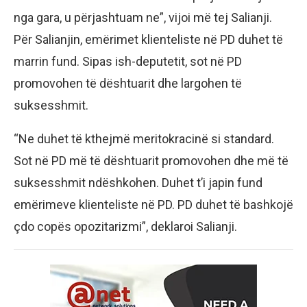
nga gara, u përjashtuam ne”, vijoi më tej Salianji.
Për Salianjin, emërimet klienteliste në PD duhet të
marrin fund. Sipas ish-deputetit, sot në PD
promovohen të dështuarit dhe largohen të
suksesshmit.
“Ne duhet të kthejmë meritokracinë si standard.
Sot në PD më të dështuarit promovohen dhe më të
suksesshmit ndëshkohen. Duhet t’i japin fund
emërimeve klienteliste në PD. PD duhet të bashkojë
çdo copës opozitarizmi”, deklaroi Salianji.