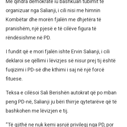
Me qindra demokratë iu bashkuan tubimit të
organizuar nga Salianji, i cili nisi me himnin
Kombëtar dhe morën fjalën me dhjetëra të
pranishëm, një pjesë e të cilëve figura të
rëndësishme në PD.
I fundit që e mori fjalën ishte Ervin Salianji, i cili
deklaroi se qëllimi i lëvizjes së nisur prej tij është
fuqizimi i PD-së dhe kthimi i saj në një forcë
fituese.
Teksa e cilësoi Sali Berishën autokrat që po mban
peng PD-në, Salianji ju bëri thirrje qytetarëve që të
bashkohen me lëvizjen e tij.
“Të gjithë ne nuk kemi asnjë privilegj nga PD, por