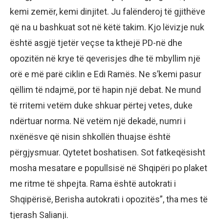
kemi zemër, kemi dinjitet. Ju falënderoj të gjithëve
që na u bashkuat sot në këtë takim. Kjo lëvizje nuk
është asgjë tjetër veçse ta kthejë PD-në dhe
opozitën në krye të qeverisjes dhe të mbyllim një
orë e më parë ciklin e Edi Ramës. Ne s’kemi pasur
qëllim të ndajmë, por të hapin një debat. Ne mund
të rritemi vetëm duke shkuar përtej vetes, duke
ndërtuar norma. Në vetëm një dekadë, numri i
nxënësve që nisin shkollën thuajse është
përgjysmuar. Qytetet boshatisen. Sot fatkeqësisht
mosha mesatare e popullsisë në Shqipëri po plaket
me ritme të shpejta. Rama është autokrati i
Shqipërisë, Berisha autokrati i opozitës”, tha mes të
tjerash Salianji.