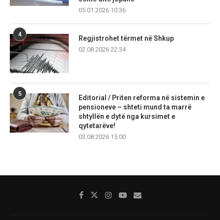
05.01.2026 10:36
4
Regjistrohet tërmet në Shkup
02.08.2026 22:34
5
Editorial / Priten reforma në sistemin e
pensioneve – shteti mund ta marrë
shtyllën e dytë nga kursimet e
qytetarëve!
03.08.2026 15:00