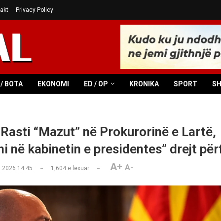
akt
Privacy Policy
/ BOTA
EKONOMI
ED / OP
KRONIKA
SPORT
S
 Rasti “Mazut” në Prokurorinë e Lartë,
hi në kabinetin e presidentes” drejt pë
A+
A-
.2026 14:45
1,604
e lexuar