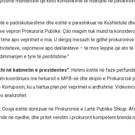
 poshtë mundësinë që këto komunikime të ndikojnë në pavarësin
të e padiskutueshme dhe është e parashikuar në Kushtetutë dhe 
ave vepron Prokuroria Publike. Çdo reagim nuk mund ta konsidero
time apo veprimet e mia. U dërgoj mesazh të gjithë prokurorëve
tiviteteve, veprimeve apo deklaratave – të mos lejojnë që ato të
immarrjen e tyre të përditshme.”
zhi në kabinetin e presidentes”
: Hetimi është në fazë përfundi
akim koordinues me hetuesit e MPB-së dhe ekipin e Prokurorisë p
 Korrupsion, ku u hartua plan për veprimet e ardhshme. Videoinci
o analizohet.
: Dosja është dorëzuar në Prokurorinë e Lartë Publike Shkup. Afati
nde në rrjedhë, dhe pritet vendim i prokurorit kompetent brenda n