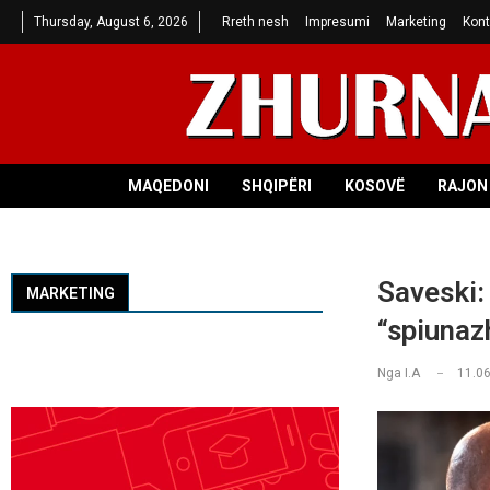
Thursday, August 6, 2026
Rreth nesh
Impresumi
Marketing
Kont
MAQEDONI
SHQIPËRI
KOSOVË
RAJON 
Saveski:
MARKETING
“spiunaz
Nga
I.A
11.06