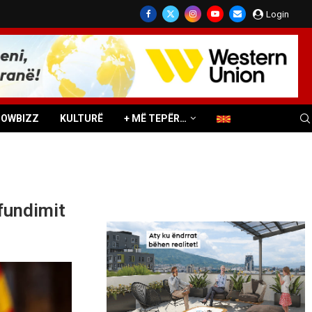
Login
HOWBIZZ
KULTURË
+ MË TEPËR…
rfundimit