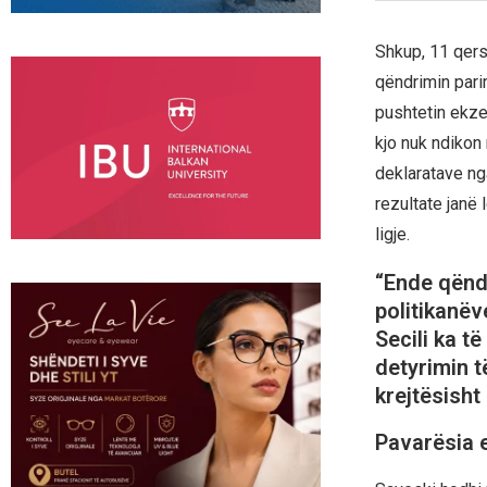
Shkup, 11 qers
qëndrimin pari
pushtetin ekze
kjo nuk ndikon
deklaratave nga
rezultate janë 
ligje.
“Ende qëndr
politikanëv
Secili ka t
detyrimin t
krejtësisht
Pavarësia e