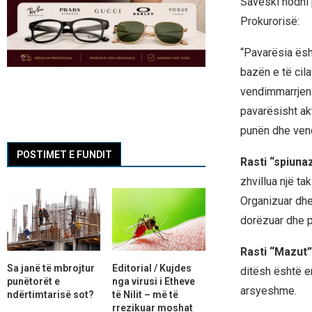
Saveski hodhi
Prokurorisë:
“Pavarësia ësh
bazën e të cil
vendimmarrjen 
pavarësisht ak
punën dhe vend
POSTIMET E FUNDIT
Rasti “spiuna
zhvillua një t
Organizuar dhe
dorëzuar dhe p
Rasti “Mazut”
Sa janë të mbrojtur
Editorial / Kujdes
ditësh është e
punëtorët e
nga virusi i Etheve
arsyeshme.
ndërtimtarisë sot?
të Nilit – më të
rrezikuar moshat