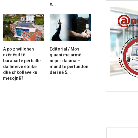
e...
A po zhvillohen
Editorial / Mos
nxënësit të
gjuani me armë
barabartë përballë
nëpër dasma –
dallimeve etnike
mund të përfundoni
dhe shkollave ku
deri në 5...
mësojnë?