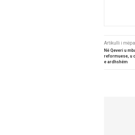
Artikulli i më
Në Qeveri u mba
reformuese, u d
e ardhshëm