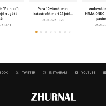
 “Politico”:
Para 10 vitesh, moti
Andovski 
jë rrugë të
katastrofik mori 22 jetë...
HEMA‑ONKO: 
ë,...
pacien
06.08.2026 13:23
26 13:41
06.08.2
BOOK
TWITTER
INSTAGRAM
YOUTUBE