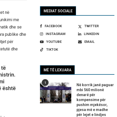
MEDIAT SOCIALE
et në
munikimi me
FACEBOOK
TWITTER
matik dhe se
ara publike dhe
INSTAGRAM
LINKEDIN
tjet për
YOUTUBE
EMAIL
tetutë dhe
TIKTOK
 të
MË TË LEXUARA
istrin.
mi
1
Në korrik janë paguar
ë është
mbi 560 milionë
denarë për
kompensime për
pushim mjekësor,
pjesa më e madhe
për lejet e lindjes