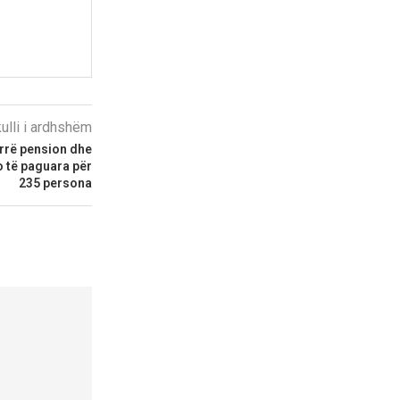
kulli i ardhshëm
rrë pension dhe
o të paguara për
235 persona