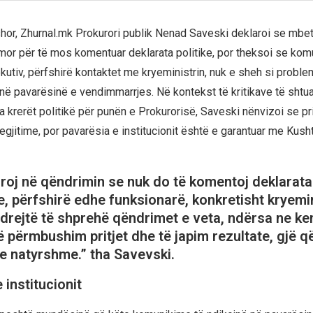
hor, Zhurnal.mk Prokurori publik Nenad Saveski deklaroi se mbet
mor për të mos komentuar deklarata politike, por theksoi se ko
kutiv, përfshirë kontaktet me kryeministrin, nuk e sheh si proble
 në pavarësinë e vendimmarrjes. Në kontekst të kritikave të shtu
 krerët politikë për punën e Prokurorisë, Saveski nënvizoi se pri
legjitime, por pavarësia e institucionit është e garantuar me Kush
oj në qëndrimin se nuk do të komentoj deklarata
e, përfshirë edhe funksionarë, konkretisht kryemin
ë drejtë të shprehë qëndrimet e veta, ndërsa ne ke
ë përmbushim pritjet dhe të japim rezultate, gjë q
 e natyrshme.” tha Savevski.
 institucionit