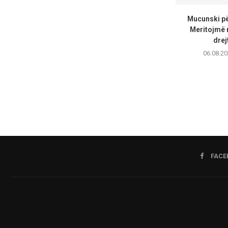
Mucunski për
Meritojmë n
drejt
06.08.20
FACE