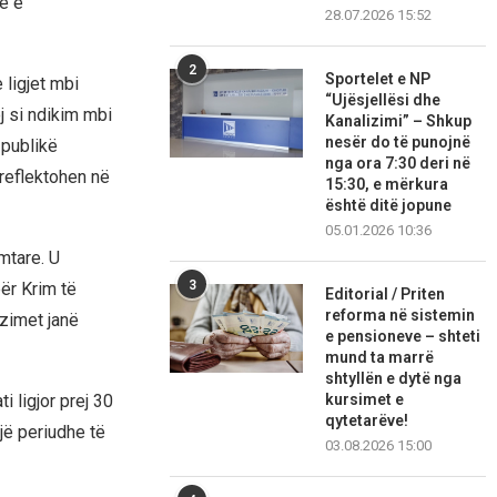
ë e
28.07.2026 15:52
2
Sportelet e NP
ligjet mbi
“Ujësjellësi dhe
j si ndikim mbi
Kanalizimi” – Shkup
nesër do të punojnë
 publikë
nga ora 7:30 deri në
 reflektohen në
15:30, e mërkura
është ditë jopune
05.01.2026 10:36
mtare. U
3
ër Krim të
Editorial / Priten
reforma në sistemin
zimet janë
e pensioneve – shteti
mund ta marrë
shtyllën e dytë nga
 ligjor prej 30
kursimet e
qytetarëve!
jë periudhe të
03.08.2026 15:00