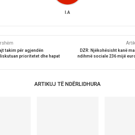
I.A
parshëm
Arti
jt takim për agjendën
DZR: Njëkohësisht kanë ma
iskutuan prioritetet dhe hapat
ndihmë sociale 236 mijë eur
ARTIKUJ TË NDËRLIDHURA