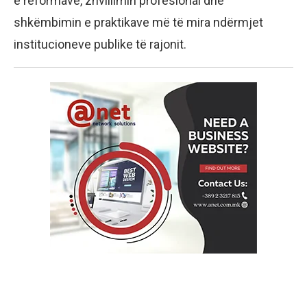
e reformave, zhvillimin profesional dhe
shkëmbimin e praktikave më të mira ndërmjet
institucioneve publike të rajonit.