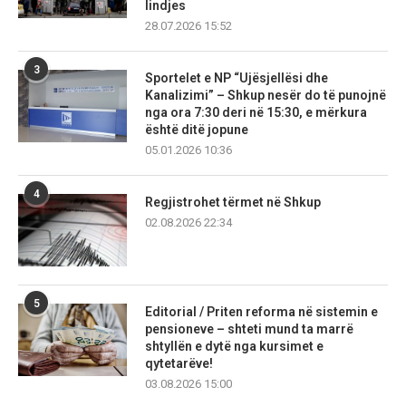
lindjes
28.07.2026 15:52
3
Sportelet e NP “Ujësjellësi dhe
Kanalizimi” – Shkup nesër do të punojnë
nga ora 7:30 deri në 15:30, e mërkura
është ditë jopune
05.01.2026 10:36
4
Regjistrohet tërmet në Shkup
02.08.2026 22:34
5
Editorial / Priten reforma në sistemin e
pensioneve – shteti mund ta marrë
shtyllën e dytë nga kursimet e
qytetarëve!
03.08.2026 15:00