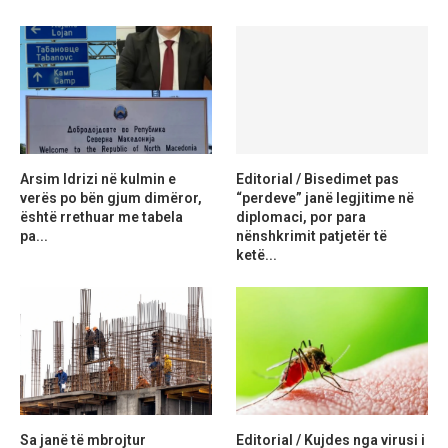
Arsim Idrizi në kulmin e
Editorial / Bisedimet pas
verës po bën gjum dimëror,
“perdeve” janë legjitime në
është rrethuar me tabela
diplomaci, por para
pa...
nënshkrimit patjetër të
ketë...
Sa janë të mbrojtur
Editorial / Kujdes nga virusi i