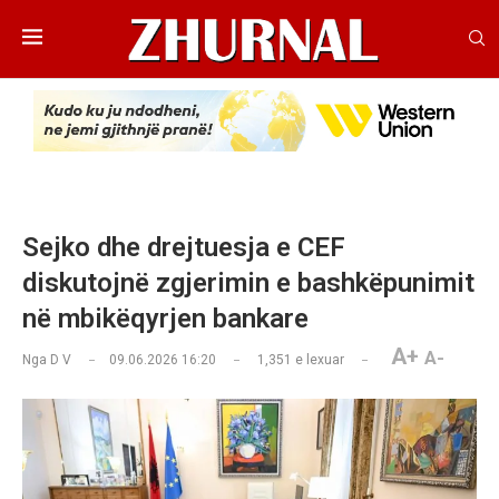
Sejko dhe drejtuesja e CEF
diskutojnë zgjerimin e bashkëpunimit
në mbikëqyrjen bankare
A+
A-
Nga
D V
09.06.2026 16:20
1,351
e lexuar