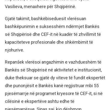
Vasilieva, menaxhere për Shqipërinë.
Gjatë takimit, bashkëbiseduesit vlerësuan
bashkëpunimin e suksesshëm ndërmjet Bankës
së Shqipërisë dhe CEF-it në kuadër të zhvillimit të
kapaciteteve profesionale dhe shkëmbimit të
njohurive.
Repanšek vlerësoi angazhimin e vazhdueshëm të
Bankës së Shqipërisë në aktivitetet e institucionit,
duke theksuar se gjatë dy viteve të fundit ekspertët
dhe punonjësit e Bankës kanë regjistruar mbi 55
pjesëmarrje në programet kryesore të CEF-it, si në
cilësinë e ekspertëve ashtu edhe të
pjesëmarrësve. Sipas saj, kjo dëshmon