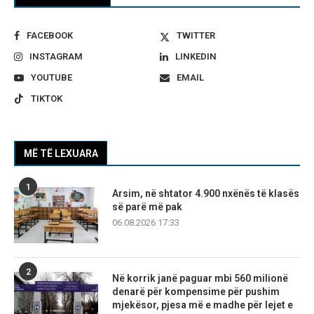
FACEBOOK
TWITTER
INSTAGRAM
LINKEDIN
YOUTUBE
EMAIL
TIKTOK
MË TË LEXUARA
1
Arsim, në shtator 4.900 nxënës të klasës
së parë më pak
06.08.2026 17:33
2
Në korrik janë paguar mbi 560 milionë
denarë për kompensime për pushim
mjekësor, pjesa më e madhe për lejet e