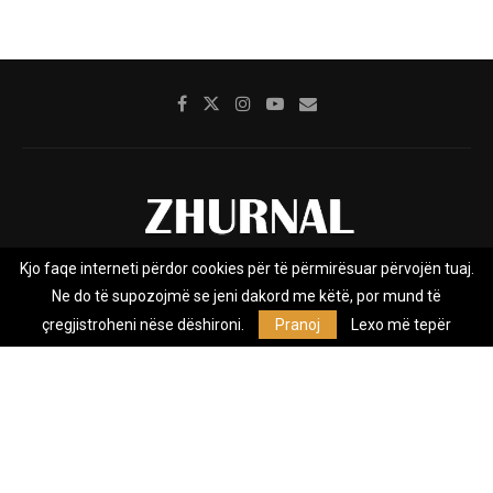
Kjo faqe interneti përdor cookies për të përmirësuar përvojën tuaj.
Rreth nesh
Impresumi
Marketing
Kontakt
Ne do të supozojmë se jeni dakord me këtë, por mund të
Privacy Policy
çregjistroheni nëse dëshironi.
Pranoj
Lexo më tepër
Zhurnal.mk është Agjenci e Lajmeve e pavarur, e themeluar në vitin
2009, që e mbulon Maqedoninë, Kosovën, Shqipërinë edhe lajmet
nga bota.
@2026 - All Right Reserved. Designed and Developed by
Anet.Com.Mk