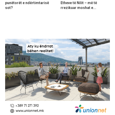
punëtorët e ndërtimtarisë
Etheve të Nilit – më të
sot?
rrezikuar moshat e...