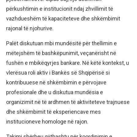
përkushtimin e institucionit ndaj zhvillimit të
vazhdueshëm të kapaciteteve dhe shkëmbimit
rajonal të njohurive.
Palët diskutuan mbi mundësitë për thellimin e
mëtejshëm të bashkëpunimit, veçanërisht në
fushën e mbikëqyrjes bankare. Në këtë kontekst, u
vlerësua roli aktiv i Bankës së Shqipërisë si
kontribuuese në shkëmbimin e përvojave
profesionale dhe u diskutua mundësia e
organizimit në të ardhmen të aktiviteteve trajnuese
dhe shkëmbimit të eksperiencave mes
institucioneve homologe në rajon.
Takimi shërbeu gjithashtu për koordinimin e