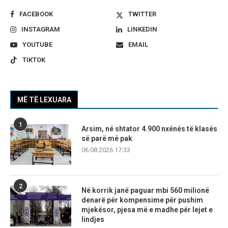
FACEBOOK
TWITTER
INSTAGRAM
LINKEDIN
YOUTUBE
EMAIL
TIKTOK
MË TË LEXUARA
1
Arsim, në shtator 4.900 nxënës të klasës
së parë më pak
06.08.2026 17:33
2
Në korrik janë paguar mbi 560 milionë
denarë për kompensime për pushim
mjekësor, pjesa më e madhe për lejet e
lindjes