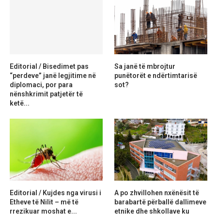
Editorial / Bisedimet pas
Sa janë të mbrojtur
“perdeve” janë legjitime në
punëtorët e ndërtimtarisë
diplomaci, por para
sot?
nënshkrimit patjetër të
ketë...
Editorial / Kujdes nga virusi i
A po zhvillohen nxënësit të
Etheve të Nilit – më të
barabartë përballë dallimeve
rrezikuar moshat e...
etnike dhe shkollave ku