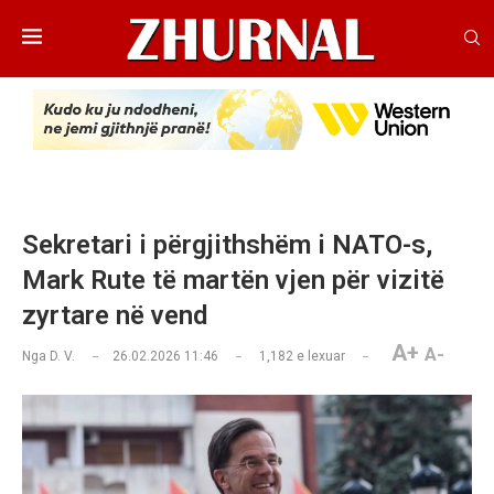
Sekretari i përgjithshëm i NATO-s,
Mark Rute të martën vjen për vizitë
zyrtare në vend
A+
A-
Nga
D. V.
26.02.2026 11:46
1,182
e lexuar