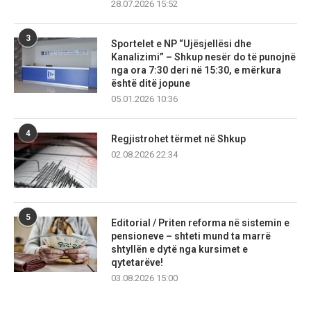
28.07.2026 15:52
3
Sportelet e NP “Ujësjellësi dhe
Kanalizimi” – Shkup nesër do të punojnë
nga ora 7:30 deri në 15:30, e mërkura
është ditë jopune
05.01.2026 10:36
4
Regjistrohet tërmet në Shkup
02.08.2026 22:34
5
Editorial / Priten reforma në sistemin e
pensioneve – shteti mund ta marrë
shtyllën e dytë nga kursimet e
qytetarëve!
03.08.2026 15:00