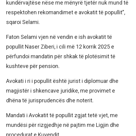
kundërvajtëse nëse me mënyrë tjetër nuk mund të
respektohen rekomandimet e avokatit të popullit”,
sqaroi Selami.
Faton Selami vjen në vendin e ish avokatit të
popullit Naser Ziberi, i cili më 12 korrik 2025 e
përfundoi mandatin për shkak të plotësimit të
kushteve për pension.
Avokati i ri i popullit është jurist i diplomuar dhe
magjistër i shkencave juridike, me provimet e
dhëna të jurisprudencës dhe noterit.
Mandati i Avokatit të popullit zgjat tetë vjet, me
mundësi për rizgjedhje në pajtim me Ligjin dhe
procedurat e Kuvendit.