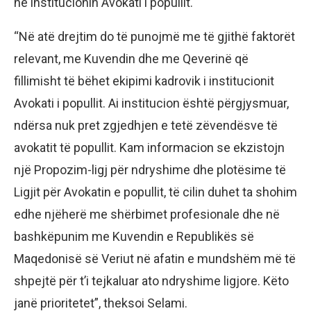
në institucionin Avokati i popullit.
“Në atë drejtim do të punojmë me të gjithë faktorët
relevant, me Kuvendin dhe me Qeverinë që
fillimisht të bëhet ekipimi kadrovik i institucionit
Avokati i popullit. Ai institucion është përgjysmuar,
ndërsa nuk pret zgjedhjen e tetë zëvendësve të
avokatit të popullit. Kam informacion se ekzistojn
një Propozim-ligj për ndryshime dhe plotësime të
Ligjit për Avokatin e popullit, të cilin duhet ta shohim
edhe njëherë me shërbimet profesionale dhe në
bashkëpunim me Kuvendin e Republikës së
Maqedonisë së Veriut në afatin e mundshëm më të
shpejtë për t’i tejkaluar ato ndryshime ligjore. Këto
janë prioritetet”, theksoi Selami.