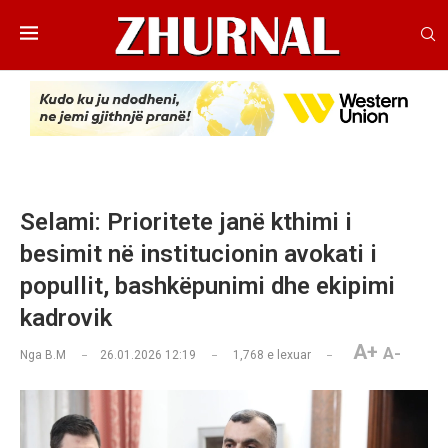
Selami: Prioritete janë kthimi i
besimit në institucionin avokati i
popullit, bashkëpunimi dhe ekipimi
kadrovik
A+
A-
Nga
B.M
26.01.2026 12:19
1,768
e lexuar