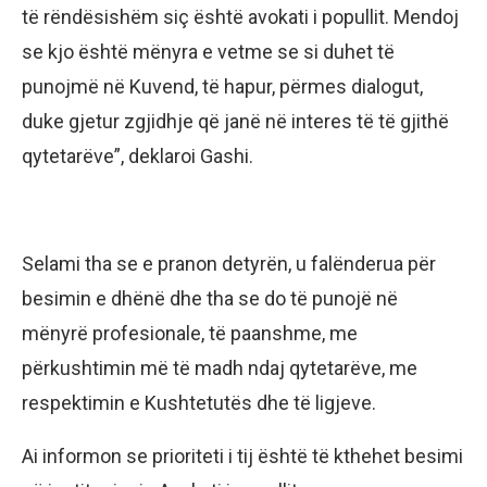
të rëndësishëm siç është avokati i popullit. Mendoj
se kjo është mënyra e vetme se si duhet të
punojmë në Kuvend, të hapur, përmes dialogut,
duke gjetur zgjidhje që janë në interes të të gjithë
qytetarëve”, deklaroi Gashi.
Selami tha se e pranon detyrën, u falënderua për
besimin e dhënë dhe tha se do të punojë në
mënyrë profesionale, të paanshme, me
përkushtimin më të madh ndaj qytetarëve, me
respektimin e Kushtetutës dhe të ligjeve.
Ai informon se prioriteti i tij është të kthehet besimi