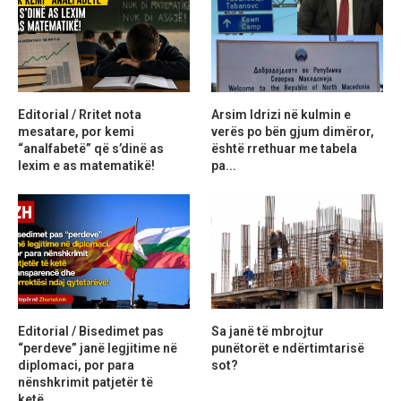
Editorial / Rritet nota
Arsim Idrizi në kulmin e
mesatare, por kemi
verës po bën gjum dimëror,
“analfabetë” që s’dinë as
është rrethuar me tabela
lexim e as matematikë!
pa...
Editorial / Bisedimet pas
Sa janë të mbrojtur
“perdeve” janë legjitime në
punëtorët e ndërtimtarisë
diplomaci, por para
sot?
nënshkrimit patjetër të
ketë...