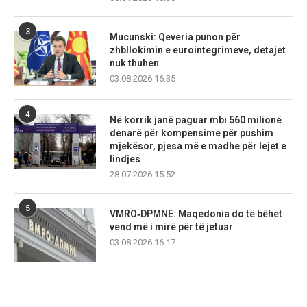
3
Mucunski: Qeveria punon për
zhbllokimin e eurointegrimeve, detajet
nuk thuhen
03.08.2026 16:35
4
Në korrik janë paguar mbi 560 milionë
denarë për kompensime për pushim
mjekësor, pjesa më e madhe për lejet e
lindjes
28.07.2026 15:52
5
VMRO‑DPMNE: Maqedonia do të bëhet
vend më i mirë për të jetuar
03.08.2026 16:17