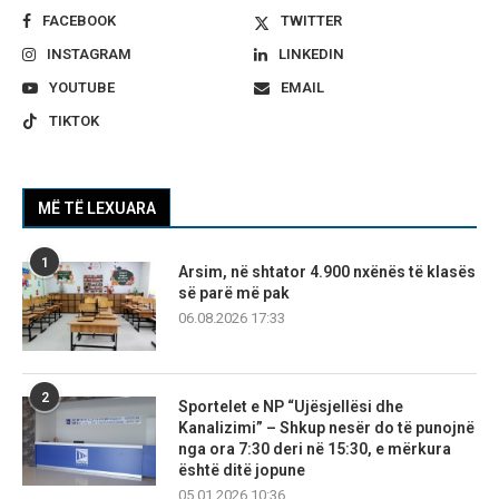
FACEBOOK
TWITTER
INSTAGRAM
LINKEDIN
YOUTUBE
EMAIL
TIKTOK
MË TË LEXUARA
1
Arsim, në shtator 4.900 nxënës të klasës
së parë më pak
06.08.2026 17:33
2
Sportelet e NP “Ujësjellësi dhe
Kanalizimi” – Shkup nesër do të punojnë
nga ora 7:30 deri në 15:30, e mërkura
është ditë jopune
05.01.2026 10:36