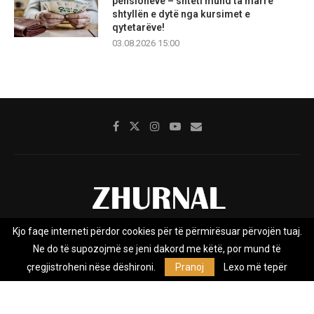
pensioneve – shteti mund ta marrë
shtyllën e dytë nga kursimet e
qytetarëve!
03.08.2026 15:00
Kjo faqe interneti përdor cookies për të përmirësuar përvojën tuaj.
Rreth nesh
Impresumi
Marketing
Kontakt
Ne do të supozojmë se jeni dakord me këtë, por mund të
Privacy Policy
çregjistroheni nëse dëshironi.
Pranoj
Lexo më tepër
Zhurnal.mk është Agjenci e Lajmeve e pavarur, e themeluar në vitin
2009, që e mbulon Maqedoninë, Kosovën, Shqipërinë edhe lajmet
nga bota.