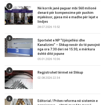
2
Në korrik janë paguar mbi 560 milionë
denarë për kompensime për pushim
mjekësor, pjesa më e madhe për lejet e
lindjes
28.07.2026 15:52
3
Sportelet e NP “Ujësjellësi dhe
Kanalizimi” – Shkup nesër do të punojnë
nga ora 7:30 deri në 15:30, e mërkura
është ditë jopune
05.01.2026 10:36
4
Regjistrohet tërmet në Shkup
02.08.2026 22:34
5
Editorial / Priten reforma në sistemin e