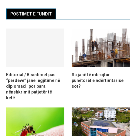
POSTIMET E FUNDIT
Editorial / Bisedimet pas
Sa janë të mbrojtur
“perdeve” janë legjitime në
punëtorët e ndërtimtarisë
diplomaci, por para
sot?
nënshkrimit patjetër të
ketë...