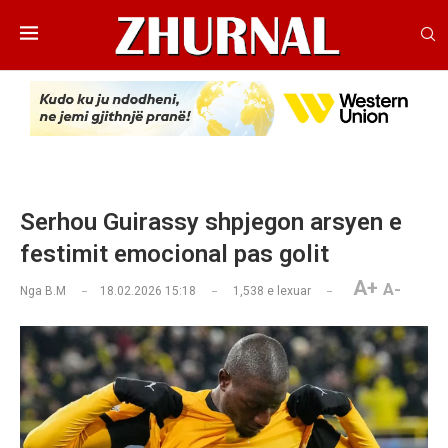
Serhou Guirassy shpjegon arsyen e
festimit emocional pas golit
A+
A-
Nga
B.M
18.02.2026 15:18
1,538
e lexuar