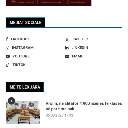
MEDIAT SOCIALE
FACEBOOK
TWITTER
INSTAGRAM
LINKEDIN
YOUTUBE
EMAIL
TIKTOK
MË TË LEXUARA
1
Arsim, në shtator 4.900 nxënës të klasës
së parë më pak
06.08.2026 17:33