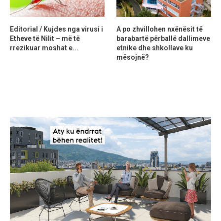
Editorial / Kujdes nga virusi i
A po zhvillohen nxënësit të
Etheve të Nilit – më të
barabartë përballë dallimeve
rrezikuar moshat e...
etnike dhe shkollave ku
mësojnë?