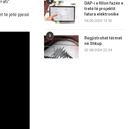
4
Fati”.
DAP-i e fillon fazën e
tretë të projektit
fatura elektronike
t të jetë pjesë
04.06.2026 13:52
5
Regjistrohet tërmet
në Shkup
02.08.2026 22:34