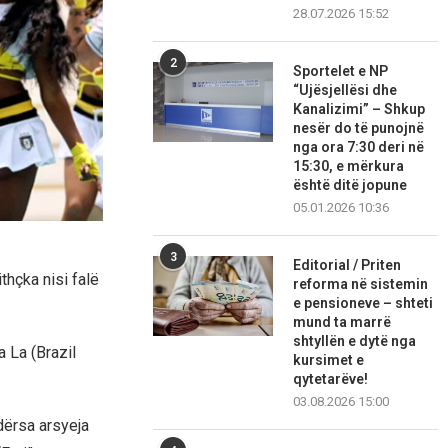
28.07.2026 15:52
2
Sportelet e NP
“Ujësjellësi dhe
Kanalizimi” – Shkup
nesër do të punojnë
nga ora 7:30 deri në
15:30, e mërkura
është ditë jopune
05.01.2026 10:36
3
Editorial / Priten
thçka nisi falë
reforma në sistemin
e pensioneve – shteti
mund ta marrë
shtyllën e dytë nga
 La (Brazil
kursimet e
qytetarëve!
03.08.2026 15:00
dërsa arsyeja