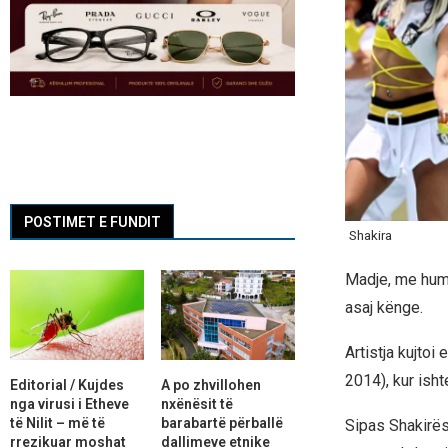
POSTIMET E FUNDIT
Shakira
Madje, me humor
asaj kënge.
Artistja kujto
2014), kur isht
Editorial / Kujdes
A po zhvillohen
nga virusi i Etheve
nxënësit të
të Nilit – më të
barabartë përballë
Sipas Shakirës
rrezikuar moshat
dallimeve etnike