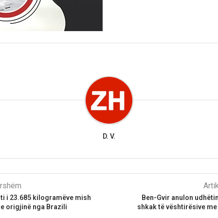
D. V.
parshëm
Arti
ti i 23.685 kilogramëve mish
Ben-Gvir anulon udhëti
e origjinë nga Brazili
shkak të vështirësive me