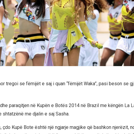
 tregoi se fëmijët e saj i quan “fëmijët Waka”, pasi beson se gji
i edhe paraqitjen në Kupën e Botës 2014 në Brazil me këngën La La
e shtatzënë me djalin e saj Sasha.
, çdo Kupë Bote është një ngjarje magjike që bashkon njerëzit, n