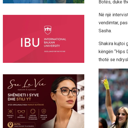
Botës, duke thë
Në një intervi
vendimtar, pasi
Sasha.
Shakira kujtoi 
këngën “Hips Do
thotë se ndrysh