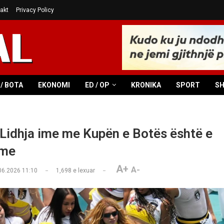
akt
Privacy Policy
/ BOTA
EKONOMI
ED / OP
KRONIKA
SPORT
S
 Lidhja ime me Kupën e Botës është e
hme
A+
A-
06.2026 11:10
1,698
e lexuar