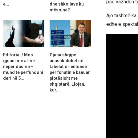
pse vazhdon të 
e...
dhe shkollave ku
mësojnë?
Ajo tashmë ka 
edhe e spektak
Editorial / Mos
Gjuha shqipe
gjuani me armë
anashkalohet në
nëpër dasma –
tabelat orientuese
mund të përfundoni
për fshatin e banuar
deri në 5...
plotësisht me
shqiptarë, Llojan,
kur...