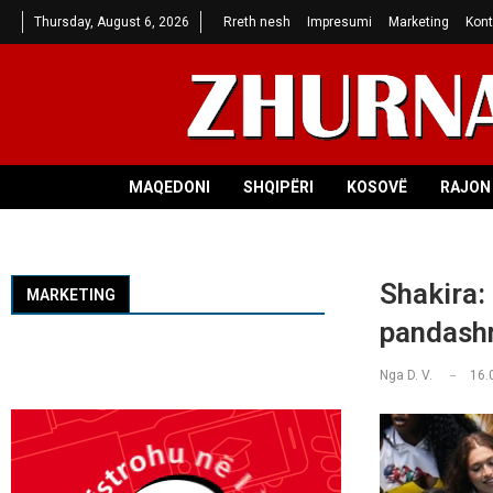
Thursday, August 6, 2026
Rreth nesh
Impresumi
Marketing
Kont
MAQEDONI
SHQIPËRI
KOSOVË
RAJON 
Shakira:
MARKETING
pandas
Nga
D. V.
16.