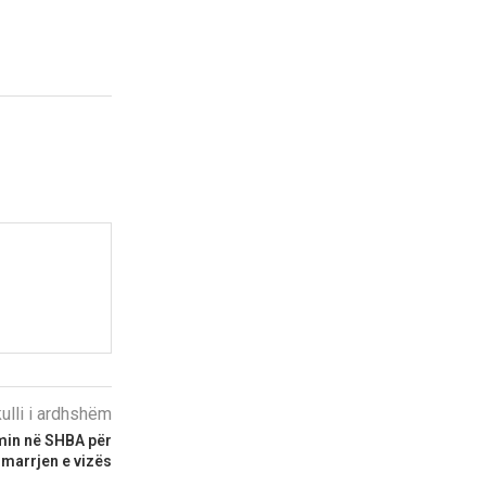
kulli i ardhshëm
min në SHBA për
 marrjen e vizës