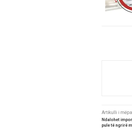
Artikulli i më
Ndalohet impor
pule të ngrirë m