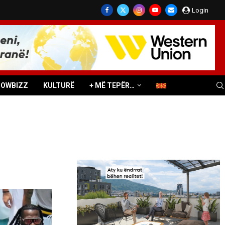
Login
HOWBIZZ
KULTURË
+ MË TEPËR…