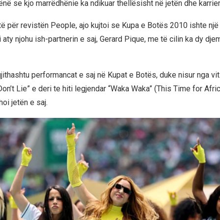
në se kjo marrëdhënie ka ndikuar thellësisht në jetën dhe karrier
stë për revistën People, ajo kujtoi se Kupa e Botës 2010 ishte n
 aty njohu ish-partnerin e saj, Gerard Pique, me të cilin ka dy dje
gjithashtu performancat e saj në Kupat e Botës, duke nisur nga vi
n’t Lie” e deri te hiti legjendar “Waka Waka” (This Time for Africa
oi jetën e saj.