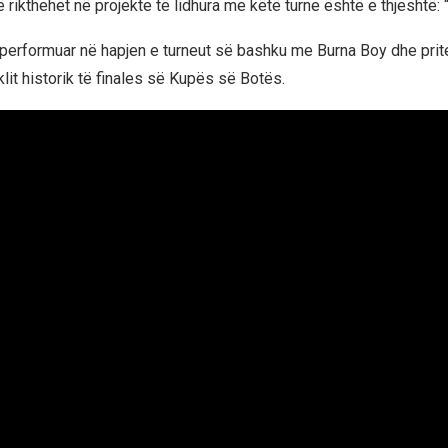
rikthehet në projekte të lidhura me këtë turne është e thjeshtë: “
performuar në hapjen e turneut së bashku me Burna Boy dhe prite
lit historik të finales së Kupës së Botës.