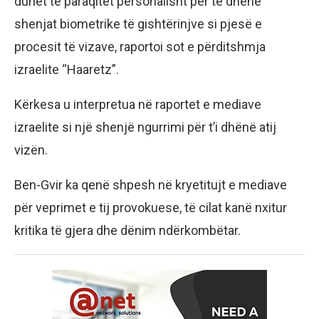
duhet të paraqitet personalisht për të dhënë
shenjat biometrike të gishtërinjve si pjesë e
procesit të vizave, raportoi sot e përditshmja
izraelite “Haaretz”.
Kërkesa u interpretua në raportet e mediave
izraelite si një shenjë ngurrimi për t’i dhënë atij
vizën.
Ben-Gvir ka qenë shpesh në kryetitujt e mediave
për veprimet e tij provokuese, të cilat kanë nxitur
kritika të gjera dhe dënim ndërkombëtar.