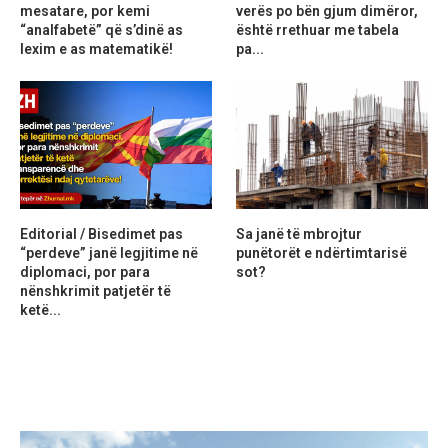
mesatare, por kemi
verës po bën gjum dimëror,
“analfabetë” që s’dinë as
është rrethuar me tabela
lexim e as matematikë!
pa...
Editorial / Bisedimet pas
Sa janë të mbrojtur
“perdeve” janë legjitime në
punëtorët e ndërtimtarisë
diplomaci, por para
sot?
nënshkrimit patjetër të
ketë...