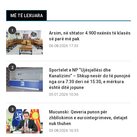
MË TË LEXUARA
1
Arsim, në shtator 4.900 nxënës të klasës
së parë më pak
06.08.2026 17:33
2
Sportelet e NP “Ujësjellësi dhe
Kanalizimi” – Shkup nesër do të punojnë
nga ora 7:30 deri në 15:30, e mërkura
është ditë jopune
05.01.2026 10:36
3
Mucunski: Qeveria punon për
zhbllokimin e eurointegrimeve, detajet
nuk thuhen
03.08.2026 16:35