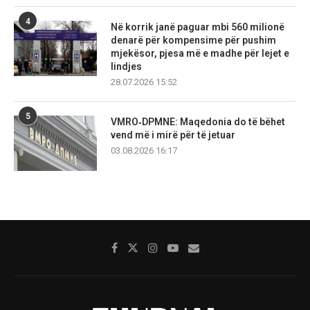
4
Në korrik janë paguar mbi 560 milionë
denarë për kompensime për pushim
mjekësor, pjesa më e madhe për lejet e
lindjes
28.07.2026 15:52
5
VMRO‑DPMNE: Maqedonia do të bëhet
vend më i mirë për të jetuar
03.08.2026 16:17