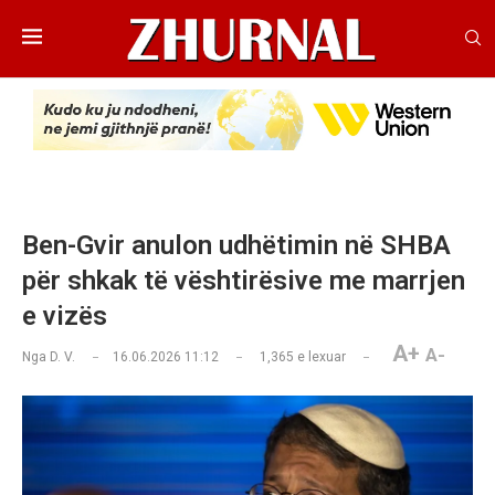
Ben-Gvir anulon udhëtimin në SHBA
për shkak të vështirësive me marrjen
e vizës
A+
A-
Nga
D. V.
16.06.2026 11:12
1,365
e lexuar