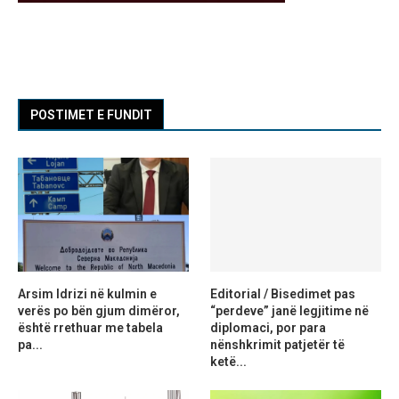
POSTIMET E FUNDIT
Arsim Idrizi në kulmin e
Editorial / Bisedimet pas
verës po bën gjum dimëror,
“perdeve” janë legjitime në
është rrethuar me tabela
diplomaci, por para
pa...
nënshkrimit patjetër të
ketë...