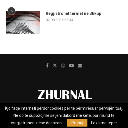
5
Regjistrohet tërmet në Shkup
02.08.2026 22:34
Kjo faqe interneti përdor cookies për të përmirësuar përvojën tuaj.
Rreth nesh
Impresumi
Marketing
Kontakt
Ne do të supozojmë se jeni dakord me këtë, por mund të
Privacy Policy
çregjistroheni nëse dëshironi.
Pranoj
Lexo më tepër