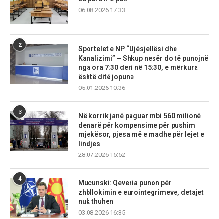
06.08.2026 17:33
2
Sportelet e NP “Ujësjellësi dhe
Kanalizimi” – Shkup nesër do të punojnë
nga ora 7:30 deri në 15:30, e mërkura
është ditë jopune
05.01.2026 10:36
3
Në korrik janë paguar mbi 560 milionë
denarë për kompensime për pushim
mjekësor, pjesa më e madhe për lejet e
lindjes
28.07.2026 15:52
4
Mucunski: Qeveria punon për
zhbllokimin e eurointegrimeve, detajet
nuk thuhen
03.08.2026 16:35