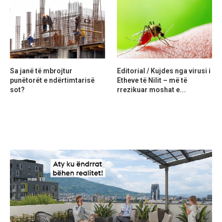
Sa janë të mbrojtur
Editorial / Kujdes nga virusi i
punëtorët e ndërtimtarisë
Etheve të Nilit – më të
sot?
rrezikuar moshat e...