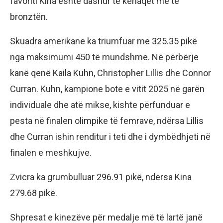
favoriti Kina është dashur të kënaqet me të
bronztën.
Skuadra amerikane ka triumfuar me 325.35 pikë
nga maksimumi 450 të mundshme. Në përbërje
kanë qenë Kaila Kuhn, Christopher Lillis dhe Connor
Curran. Kuhn, kampione bote e vitit 2025 në garën
individuale dhe atë mikse, kishte përfunduar e
pesta në finalen olimpike të femrave, ndërsa Lillis
dhe Curran ishin renditur i teti dhe i dymbëdhjeti në
finalen e meshkujve.
Zvicra ka grumbulluar 296.91 pikë, ndërsa Kina
279.68 pikë.
Shpresat e kinezëve për medalje më të lartë janë