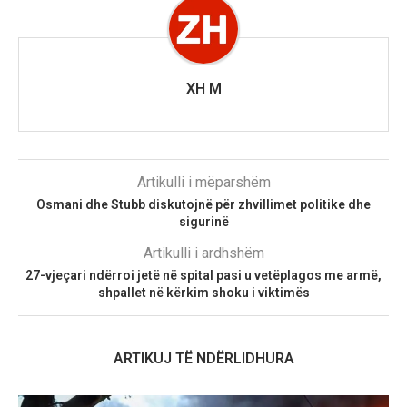
XH M
Artikulli i mëparshëm
Osmani dhe Stubb diskutojnë për zhvillimet politike dhe
sigurinë
Artikulli i ardhshëm
27-vjeçari ndërroi jetë në spital pasi u vetëplagos me armë,
shpallet në kërkim shoku i viktimës
ARTIKUJ TË NDËRLIDHURA