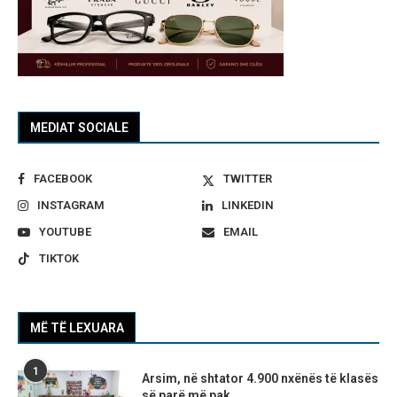
MEDIAT SOCIALE
FACEBOOK
TWITTER
INSTAGRAM
LINKEDIN
YOUTUBE
EMAIL
TIKTOK
MË TË LEXUARA
1
Arsim, në shtator 4.900 nxënës të klasës
së parë më pak