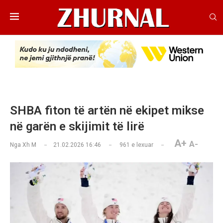
SHBA fiton të artën në ekipet mikse
në garën e skijimit të lirë
A+
A-
Nga
Xh M
21.02.2026 16:46
961
e lexuar