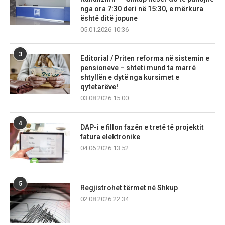
nga ora 7:30 deri në 15:30, e mërkura
është ditë jopune
05.01.2026 10:36
3
Editorial / Priten reforma në sistemin e
pensioneve – shteti mund ta marrë
shtyllën e dytë nga kursimet e
qytetarëve!
03.08.2026 15:00
4
DAP-i e fillon fazën e tretë të projektit
fatura elektronike
04.06.2026 13:52
5
Regjistrohet tërmet në Shkup
02.08.2026 22:34