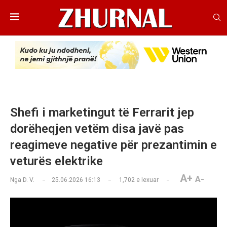
Shefi i marketingut të Ferrarit jep
dorëheqjen vetëm disa javë pas
reagimeve negative për prezantimin e
veturës elektrike
A+
A-
Nga
D. V.
25.06.2026 16:13
1,702
e lexuar