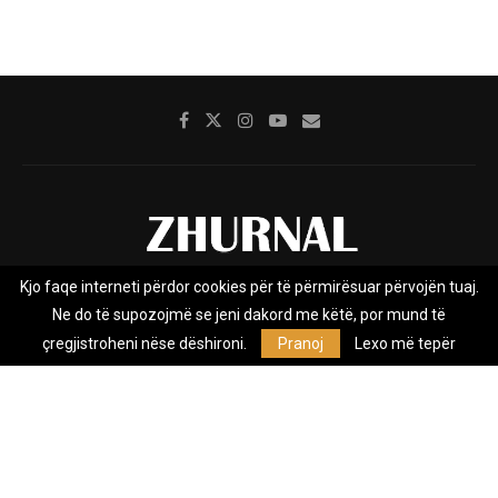
Kjo faqe interneti përdor cookies për të përmirësuar përvojën tuaj.
Rreth nesh
Impresumi
Marketing
Kontakt
Ne do të supozojmë se jeni dakord me këtë, por mund të
Privacy Policy
çregjistroheni nëse dëshironi.
Pranoj
Lexo më tepër
Zhurnal.mk është Agjenci e Lajmeve e pavarur, e themeluar në vitin
2009, që e mbulon Maqedoninë, Kosovën, Shqipërinë edhe lajmet
nga bota.
@2026 - All Right Reserved. Designed and Developed by
Anet.Com.Mk