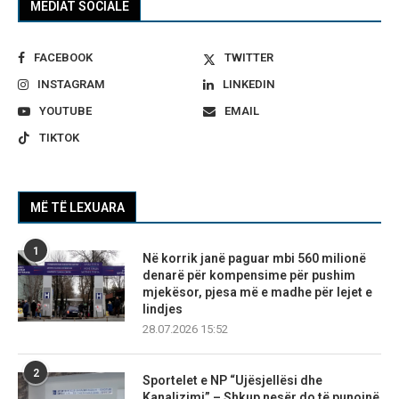
MEDIAT SOCIALE
FACEBOOK
TWITTER
INSTAGRAM
LINKEDIN
YOUTUBE
EMAIL
TIKTOK
MË TË LEXUARA
1
Në korrik janë paguar mbi 560 milionë
denarë për kompensime për pushim
mjekësor, pjesa më e madhe për lejet e
lindjes
28.07.2026 15:52
2
Sportelet e NP “Ujësjellësi dhe
Kanalizimi” – Shkup nesër do të punojnë