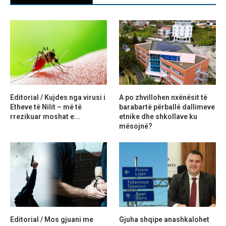
Editorial / Kujdes nga virusi i
A po zhvillohen nxënësit të
Etheve të Nilit – më të
barabartë përballë dallimeve
rrezikuar moshat e...
etnike dhe shkollave ku
mësojnë?
Editorial / Mos gjuani me
Gjuha shqipe anashkalohet