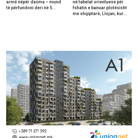
armë nëpër dasma – mund
në tabelat orientuese për
të përfundoni deri në 5...
fshatin e banuar plotësisht
me shqiptarë, Llojan, kur...