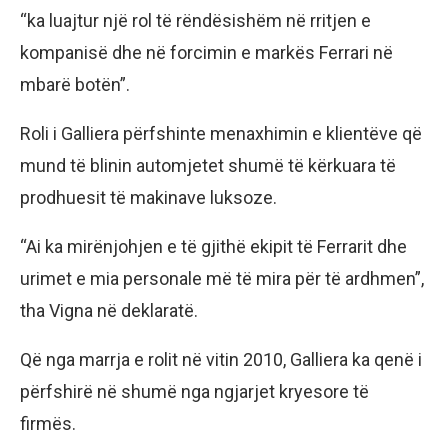
“ka luajtur një rol të rëndësishëm në rritjen e
kompanisë dhe në forcimin e markës Ferrari në
mbarë botën”.
Roli i Galliera përfshinte menaxhimin e klientëve që
mund të blinin automjetet shumë të kërkuara të
prodhuesit të makinave luksoze.
“Ai ka mirënjohjen e të gjithë ekipit të Ferrarit dhe
urimet e mia personale më të mira për të ardhmen”,
tha Vigna në deklaratë.
Që nga marrja e rolit në vitin 2010, Galliera ka qenë i
përfshirë në shumë nga ngjarjet kryesore të
firmës.