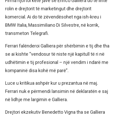
Firma njoftoi këtë javë se Enrico Galliera do të linte
rolin e drejtorit të marketingut dhe drejtorit
komercial. Ai do të zëvendësohet nga ish-kreu i
BMW Italia, Massimiliano Di Silvestre, në korrik,
transmeton Telegrafi.
Ferrari falënderoi Galliera për shërbimin e tij dhe tha
se ai kishte “vendosur të niste një kapitull të ri në
udhëtimin e tij profesional – një vendim i ndarë me
kompaninë disa kohë më parë”.
Luce u kritikua ashpër kur u prezantua në maj.
Ferrari nuk e përmendi lansimin në deklaratën e saj
në lidhje me largimin e Galliera.
Drejtori ekzekutiv Benedetto Vigna tha se Galliera