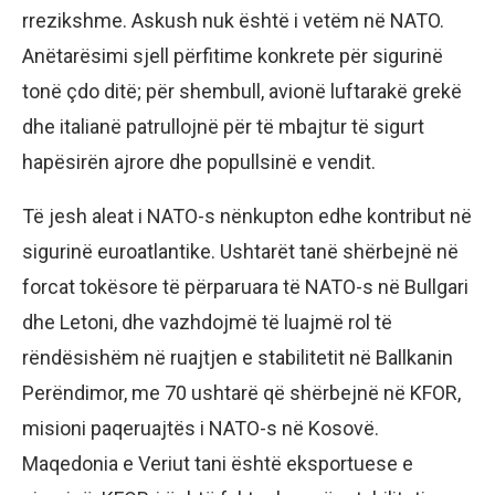
rrezikshme. Askush nuk është i vetëm në NATO.
Anëtarësimi sjell përfitime konkrete për sigurinë
tonë çdo ditë; për shembull, avionë luftarakë grekë
dhe italianë patrullojnë për të mbajtur të sigurt
hapësirën ajrore dhe popullsinë e vendit.
Të jesh aleat i NATO-s nënkupton edhe kontribut në
sigurinë euroatlantike. Ushtarët tanë shërbejnë në
forcat tokësore të përparuara të NATO-s në Bullgari
dhe Letoni, dhe vazhdojmë të luajmë rol të
rëndësishëm në ruajtjen e stabilitetit në Ballkanin
Perëndimor, me 70 ushtarë që shërbejnë në KFOR,
misioni paqeruajtës i NATO-s në Kosovë.
Maqedonia e Veriut tani është eksportuese e