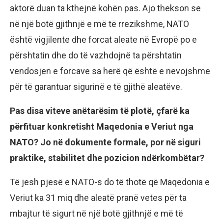
aktorë duan ta kthejnë kohën pas. Ajo thekson se
në një botë gjithnjë e më të rrezikshme, NATO
është vigjilente dhe forcat aleate në Evropë po e
përshtatin dhe do të vazhdojnë ta përshtatin
vendosjen e forcave sa herë që është e nevojshme
për të garantuar sigurinë e të gjithë aleatëve.
Pas disa viteve anëtarësim të plotë, çfarë ka
përfituar konkretisht Maqedonia e Veriut nga
NATO? Jo në dokumente formale, por në siguri
praktike, stabilitet dhe pozicion ndërkombëtar?
Të jesh pjesë e NATO-s do të thotë që Maqedonia e
Veriut ka 31 miq dhe aleatë pranë vetes për ta
mbajtur të sigurt në një botë gjithnjë e më të