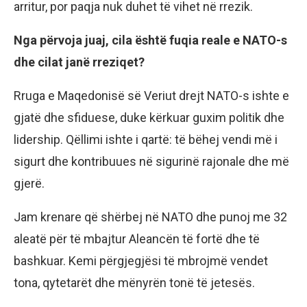
arritur, por paqja nuk duhet të vihet në rrezik.
Nga përvoja juaj, cila është fuqia reale e NATO-s
dhe cilat janë rreziqet?
Rruga e Maqedonisë së Veriut drejt NATO-s ishte e
gjatë dhe sfiduese, duke kërkuar guxim politik dhe
lidership. Qëllimi ishte i qartë: të bëhej vendi më i
sigurt dhe kontribuues në sigurinë rajonale dhe më
gjerë.
Jam krenare që shërbej në NATO dhe punoj me 32
aleatë për të mbajtur Aleancën të fortë dhe të
bashkuar. Kemi përgjegjësi të mbrojmë vendet
tona, qytetarët dhe mënyrën tonë të jetesës.