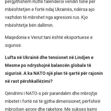
përgjithshëm Rutte falënderoi vendin tonë për
mbështetjen e fortë ndaj Ukrainës, ndërsa ajo
vazhdon të mbrohet nga agresioni rus. Kjo
mbështetje bën dallimin.
Maqedonia e Veriut tani është eksportuese e
sigurisë.
Lufta në Ukrainë dhe tensionet në Lindjen e
Mesme po ndryshojnë balancën globale të
sigurisë. A ka NATO një plan të qartë për rajonin
në rast përshkallëzimi?
Qëndrimi i NATO-s për parandalim dhe mbrojtje
mbetet i fortë në të gjitha dimensionet, përfshirë
mbrojtjen ajrore dhe raketore. Me sukses kemi