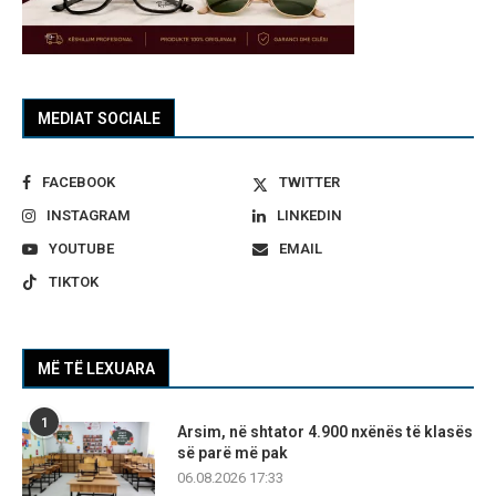
MEDIAT SOCIALE
FACEBOOK
TWITTER
INSTAGRAM
LINKEDIN
YOUTUBE
EMAIL
TIKTOK
MË TË LEXUARA
1
Arsim, në shtator 4.900 nxënës të klasës
së parë më pak
06.08.2026 17:33