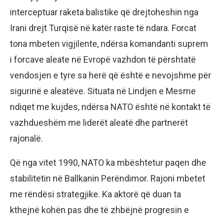
interceptuar raketa balistike që drejtoheshin nga
Irani drejt Turqisë në katër raste të ndara. Forcat
tona mbeten vigjilente, ndërsa komandanti suprem
i forcave aleate në Evropë vazhdon të përshtatë
vendosjen e tyre sa herë që është e nevojshme për
sigurinë e aleatëve. Situata në Lindjen e Mesme
ndiqet me kujdes, ndërsa NATO është në kontakt të
vazhdueshëm me liderët aleatë dhe partnerët
rajonalë.
Që nga vitet 1990, NATO ka mbështetur paqen dhe
stabilitetin në Ballkanin Perëndimor. Rajoni mbetet
me rëndësi strategjike. Ka aktorë që duan ta
kthejnë kohën pas dhe të zhbëjnë progresin e