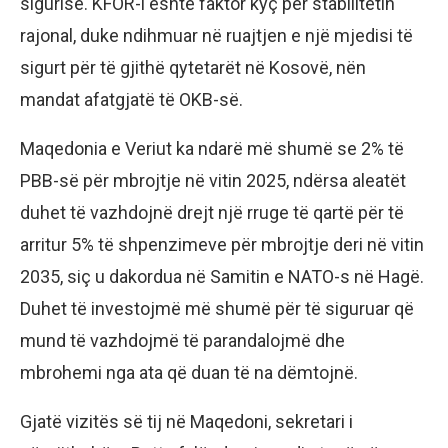
sigurisë. KFOR-i është faktor kyç për stabilitetin
rajonal, duke ndihmuar në ruajtjen e një mjedisi të
sigurt për të gjithë qytetarët në Kosovë, nën
mandat afatgjatë të OKB-së.
Maqedonia e Veriut ka ndarë më shumë se 2% të
PBB-së për mbrojtje në vitin 2025, ndërsa aleatët
duhet të vazhdojnë drejt një rruge të qartë për të
arritur 5% të shpenzimeve për mbrojtje deri në vitin
2035, siç u dakordua në Samitin e NATO-s në Hagë.
Duhet të investojmë më shumë për të siguruar që
mund të vazhdojmë të parandalojmë dhe
mbrohemi nga ata që duan të na dëmtojnë.
Gjatë vizitës së tij në Maqedoni, sekretari i