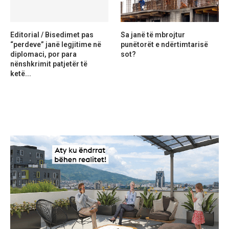
Editorial / Bisedimet pas
Sa janë të mbrojtur
“perdeve” janë legjitime në
punëtorët e ndërtimtarisë
diplomaci, por para
sot?
nënshkrimit patjetër të
ketë...