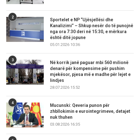
2
Sportelet e NP “Ujësjellësi dhe
Kanalizimi” – Shkup nesër do të punojnë
nga ora 7:30 deri në 15:30, e mërkura
është ditë jopune
05.01.2026 10:36
3
Në korrik janë paguar mbi 560 milionë
denarë për kompensime për pushim
mjekësor, pjesa më e madhe për lejet e
lindjes
28.07.2026 15:52
4
Mucunski: Qeveria punon për
zhbllokimin e eurointegrimeve, detajet
nuk thuhen
03.08.2026 16:35