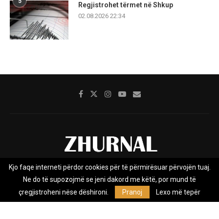
5
Regjistrohet tërmet në Shkup
02.08.2026 22:34
Kjo faqe interneti përdor cookies për të përmirësuar përvojën tuaj.
Rreth nesh
Impresumi
Marketing
Kontakt
Ne do të supozojmë se jeni dakord me këtë, por mund të
Privacy Policy
çregjistroheni nëse dëshironi.
Pranoj
Lexo më tepër
Zhurnal.mk është Agjenci e Lajmeve e pavarur, e themeluar në vitin
2009, që e mbulon Maqedoninë, Kosovën, Shqipërinë edhe lajmet