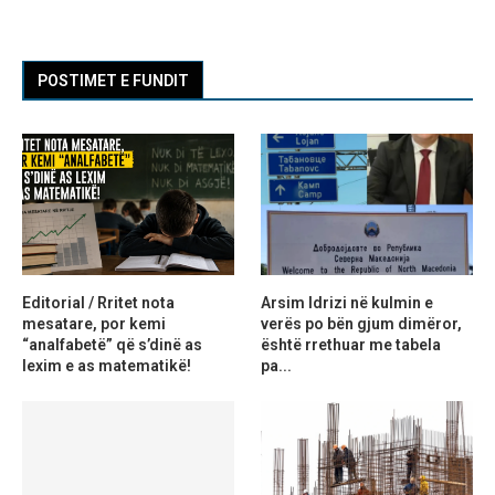
POSTIMET E FUNDIT
Editorial / Rritet nota
Arsim Idrizi në kulmin e
mesatare, por kemi
verës po bën gjum dimëror,
“analfabetë” që s’dinë as
është rrethuar me tabela
lexim e as matematikë!
pa...