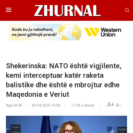
Shekerinska: NATO është vigjilente,
kemi interceptuar katër raketa
balistike dhe është e mbrojtur edhe
Maqedonia e Veriut
A+
A-
Nga
Xh M
09.04.2026 19:30
1,135
e lexuar