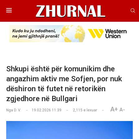
Shkupi është për komunikim dhe
angazhim aktiv me Sofjen, por nuk
dëshiron të futet në retorikën
zgjedhore në Bullgari
A+
A-
Nga
D. V.
19.02.2026 11:39
2,115
e lexuar