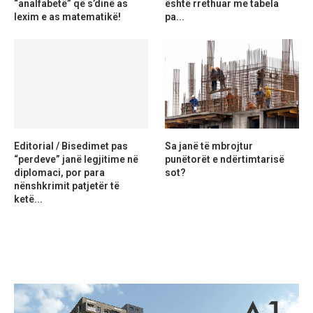
“analfabetë” që s’dinë as
është rrethuar me tabela
lexim e as matematikë!
pa...
Editorial / Bisedimet pas
Sa janë të mbrojtur
“perdeve” janë legjitime në
punëtorët e ndërtimtarisë
diplomaci, por para
sot?
nënshkrimit patjetër të
ketë...