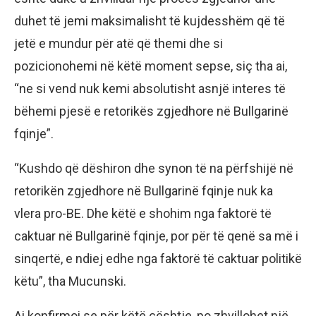
duhet të jemi maksimalisht të kujdesshëm që të
jetë e mundur për atë që themi dhe si
pozicionohemi në këtë moment sepse, siç tha ai,
“ne si vend nuk kemi absolutisht asnjë interes të
bëhemi pjesë e retorikës zgjedhore në Bullgarinë
fqinje”.
“Kushdo që dëshiron dhe synon të na përfshijë në
retorikën zgjedhore në Bullgarinë fqinje nuk ka
vlera pro-BE. Dhe këtë e shohim nga faktorë të
caktuar në Bullgarinë fqinje, por për të qenë sa më i
sinqertë, e ndiej edhe nga faktorë të caktuar politikë
këtu”, tha Mucunski.
Ai konfirmoi se për këtë çështje, po zhvillohet një