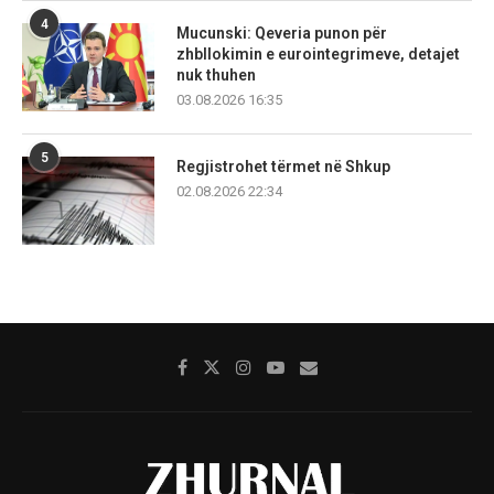
4
Mucunski: Qeveria punon për
zhbllokimin e eurointegrimeve, detajet
nuk thuhen
03.08.2026 16:35
5
Regjistrohet tërmet në Shkup
02.08.2026 22:34