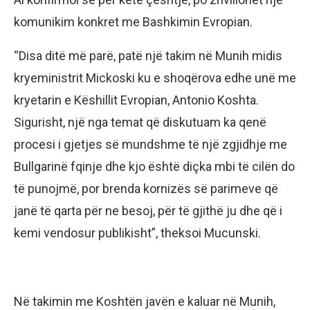
komunikim konkret me Bashkimin Evropian.
“Disa ditë më parë, patë një takim në Munih midis
kryeministrit Mickoski ku e shoqërova edhe unë me
kryetarin e Këshillit Evropian, Antonio Koshta.
Sigurisht, një nga temat që diskutuam ka qenë
procesi i gjetjes së mundshme të një zgjidhje me
Bullgarinë fqinje dhe kjo është diçka mbi të cilën do
të punojmë, por brenda kornizës së parimeve që
janë të qarta për ne besoj, për të gjithë ju dhe që i
kemi vendosur publikisht”, theksoi Mucunski.
Në takimin me Koshtën javën e kaluar në Munih,