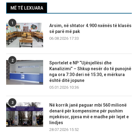
MË TË LEXUARA
1
Arsim, në shtator 4.900 nxënës të klasës
së parë më pak
06.08.2026 17:33
2
Sportelet e NP “Ujësjellësi dhe
Kanalizimi” – Shkup nesër do të punojnë
nga ora 7:30 deri në 15:30, e mërkura
është ditë jopune
05.01.2026 10:36
3
Në korrik janë paguar mbi 560 milionë
denarë për kompensime për pushim
mjekësor, pjesa më e madhe për lejet e
lindjes
28.07.2026 15:52