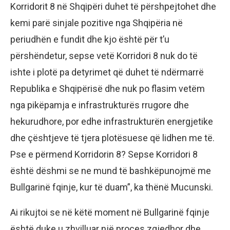
Korridorit 8 në Shqipëri duhet të përshpejtohet dhe
kemi parë sinjale pozitive nga Shqipëria në
periudhën e fundit dhe kjo është për t’u
përshëndetur, sepse vetë Korridori 8 nuk do të
ishte i plotë pa detyrimet që duhet të ndërmarrë
Republika e Shqipërisë dhe nuk po flasim vetëm
nga pikëpamja e infrastrukturës rrugore dhe
hekurudhore, por edhe infrastrukturën energjetike
dhe çështjeve të tjera plotësuese që lidhen me të.
Pse e përmend Korridorin 8? Sepse Korridori 8
është dëshmi se ne mund të bashkëpunojmë me
Bullgarinë fqinje, kur të duam”, ka thënë Mucunski.
Ai rikujtoi se në këtë moment në Bullgarinë fqinje
është duke u zhvilluar një proces zgjedhor dhe