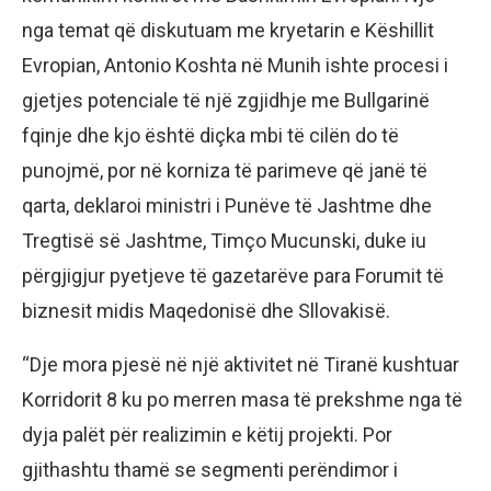
nga temat që diskutuam me kryetarin e Këshillit
Evropian, Antonio Koshta në Munih ishte procesi i
gjetjes potenciale të një zgjidhje me Bullgarinë
fqinje dhe kjo është diçka mbi të cilën do të
punojmë, por në korniza të parimeve që janë të
qarta, deklaroi ministri i Punëve të Jashtme dhe
Tregtisë së Jashtme, Timço Mucunski, duke iu
përgjigjur pyetjeve të gazetarëve para Forumit të
biznesit midis Maqedonisë dhe Sllovakisë.
“Dje mora pjesë në një aktivitet në Tiranë kushtuar
Korridorit 8 ku po merren masa të prekshme nga të
dyja palët për realizimin e këtij projekti. Por
gjithashtu thamë se segmenti perëndimor i