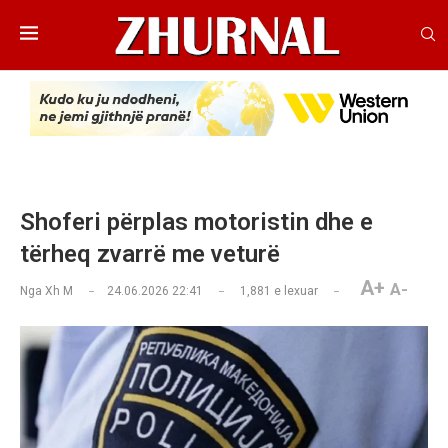
Shoferi përplas motoristin dhe e
tërheq zvarrë me veturë
A+
A-
Nga
Xh M
24.06.2026 22:41
1,881
e lexuar