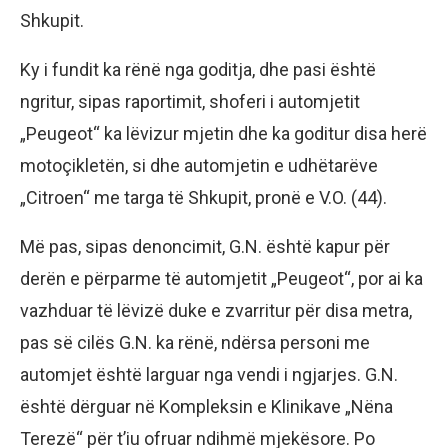
Shkupit.
Ky i fundit ka rënë nga goditja, dhe pasi është
ngritur, sipas raportimit, shoferi i automjetit
„Peugeot“ ka lëvizur mjetin dhe ka goditur disa herë
motoçikletën, si dhe automjetin e udhëtarëve
„Citroen“ me targa të Shkupit, pronë e V.O. (44).
​Më pas, sipas denoncimit, G.N. është kapur për
derën e përparme të automjetit „Peugeot“, por ai ka
vazhduar të lëvizë duke e zvarritur për disa metra,
pas së cilës G.N. ka rënë, ndërsa personi me
automjet është larguar nga vendi i ngjarjes. G.N.
është dërguar në Kompleksin e Klinikave „Nëna
Terezë“ për t’iu ofruar ndihmë mjekësore. Po