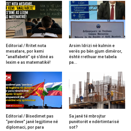
Editorial / Rritet nota
Arsim Idrizi në kulmin e
mesatare, por kemi
verës po bën gjum dimëror,
“analfabetë” që s’dinë as
është rrethuar me tabela
lexim e as matematikë!
pa...
Editorial / Bisedimet pas
Sa janë të mbrojtur
“perdeve” janë legjitime në
punëtorët e ndërtimtarisë
diplomaci, por para
sot?