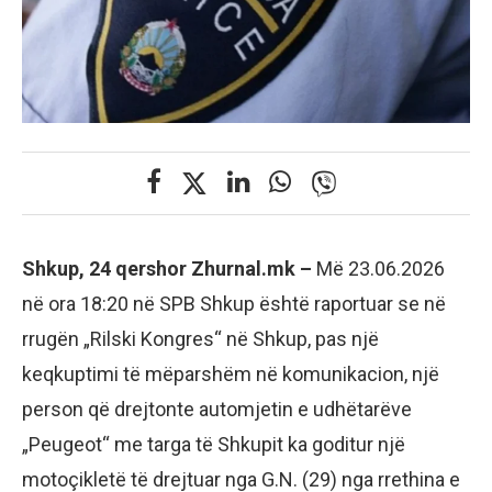
Shkup, 24 qershor Zhurnal.mk –
Më 23.06.2026
në ora 18:20 në SPB Shkup është raportuar se në
rrugën „Rilski Kongres“ në Shkup, pas një
keqkuptimi të mëparshëm në komunikacion, një
person që drejtonte automjetin e udhëtarëve
„Peugeot“ me targa të Shkupit ka goditur një
motoçikletë të drejtuar nga G.N. (29) nga rrethina e