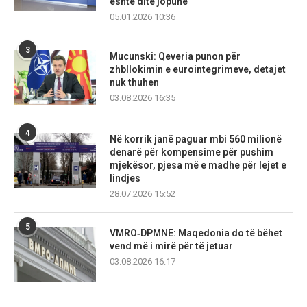
është ditë jopune
05.01.2026 10:36
3
Mucunski: Qeveria punon për
zhbllokimin e eurointegrimeve, detajet
nuk thuhen
03.08.2026 16:35
4
Në korrik janë paguar mbi 560 milionë
denarë për kompensime për pushim
mjekësor, pjesa më e madhe për lejet e
lindjes
28.07.2026 15:52
5
VMRO‑DPMNE: Maqedonia do të bëhet
vend më i mirë për të jetuar
03.08.2026 16:17