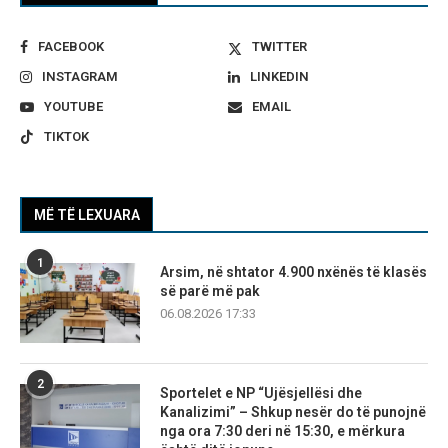
FACEBOOK
TWITTER
INSTAGRAM
LINKEDIN
YOUTUBE
EMAIL
TIKTOK
MË TË LEXUARA
1
Arsim, në shtator 4.900 nxënës të klasës
së parë më pak
06.08.2026 17:33
2
Sportelet e NP “Ujësjellësi dhe
Kanalizimi” – Shkup nesër do të punojnë
nga ora 7:30 deri në 15:30, e mërkura