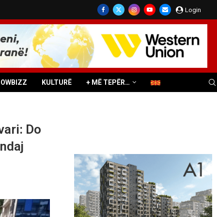
Login
HOWBIZZ
KULTURË
+ MË TEPËR…
vari: Do
 ndaj