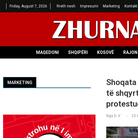
Friday, August 7, 2026
Rreth nesh
Impresumi
Marketing
Kontakt
MAQEDONI
SHQIPËRI
KOSOVË
RAJON 
Shoqata 
MARKETING
të shqyr
protestu
Nga
D. V.
23.