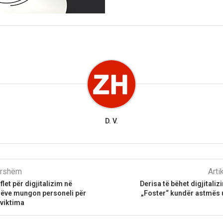
D. V.
parshëm
Arti
flet për digjitalizim në
Derisa të bëhet digjitalizi
ijëve mungon personeli për
„Foster“ kundër astmës u
 viktima