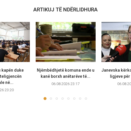
ARTIKUJ TË NDËRLIDHURA
u kapën duke
Njëmbëdhjetë komuna ende u
Janevska kërko
teligjencën
kanë borxh anëtarëve të...
ligjeve për
ale në...
06.08.2026 23:17
06.08.2
26 23:20