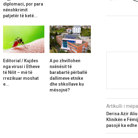
diplomaci, por para
nënshkrimit
patjetër të ketë...
Editorial / Kujdes
A po zhvillohen
nga virusi i Etheve
nxënësit të
të Nilit – më të
barabartë përballë
rrezikuar moshat
dallimeve etnike
e...
dhe shkollave ku
mësojnë?
Artikulli i më
Derisa Azir Aliu 
Klinikën e Fëm
pasojë ka edhe