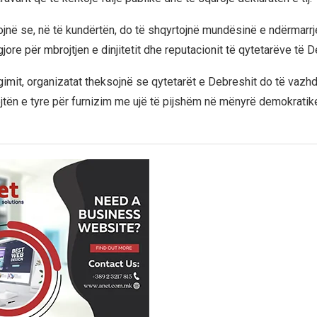
ojnë se, në të kundërtën, do të shqyrtojnë mundësinë e ndërmarr
jore për mbrojtjen e dinjitetit dhe reputacionit të qytetarëve të D
gimit, organizatat theksojnë se qytetarët e Debreshit do të vazhd
ejtën e tyre për furnizim me ujë të pijshëm në mënyrë demokratik