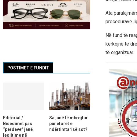
Ata paralajmër
procedurave lig
Në fund të rea
kërkojnë të dr
të organizuar.
POSTIMET E FUNDIT
Editorial /
Sa janë të mbrojtur
Bisedimet pas
punëtorët e
“perdeve” janë
ndërtimtarisë sot?
legjitime në