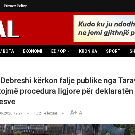
Privacy Policy
/ BOTA
EKONOMI
ED / OP
KRONIKA
SPORT
S
Debreshi kërkon falje publike nga Tara
tojmë procedura ligjore për deklaratën
esve
A+
A-
06.2026 12:27
1,721
e lexuar