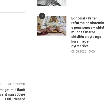
5
Editorial / Priten
reforma në sistemin
e pensioneve – shteti
mund ta marrë
shtyllën e dytë nga
kursimet e
qytetarëve!
03.08.2026 15:00
kulli i ardhshëm
mi çmimi i ilaçit
 rrit nga 300 në
1.081 denarë