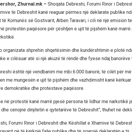
qershor, Zhurnal.mk –
Shoqata Debreshi, Forumi Rinor i Debres
amive të Debreshit kanë reaguar përmes një deklarate publike nd
t të Komunës së Gostivarit, Arben Taravari, i cili në një emision te
në protestën paqësore për çështjen e ujit të pijshëm kanë marrë
rkotikë.
o organizata shprehin shqetësimin dhe kundërshtimin e plotë nda
uke e cilësuar atë si një akuzë të rëndë dhe fyese ndaj banorëve 
breshi është një vendbanim me mbi 6.000 banorë, të cilët për m
en me mungesën e ujit të pijshëm dhe vazhdimisht kanë kërkuar 
e demokratike dhe protestave paqësore.
e në protestë kanë marrë pjesë persona të lidhur me narkotikë j
he cenojnë dinjitetin e qytetarëve të Debreshit”, thuhet në dekla
hi, Forumi Rinor i Debreshit dhe Këshillat e Xhamive të Debreshi
aravarit që të kërkojë falje publike dhe të sqarojë deklaratën e tij.