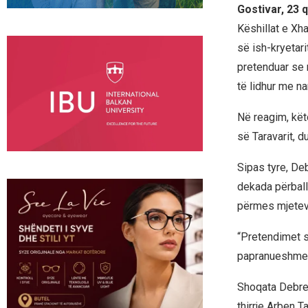
Gostivar, 23 
Këshillat e Xh
së ish-kryetari
pretenduar se 
të lidhur me na
Në reagim, kët
së Taravarit, d
Sipas tyre, De
dekada përball
përmes mjetev
“Pretendimet s
papranueshme d
Shoqata Debres
thirrje Arben T