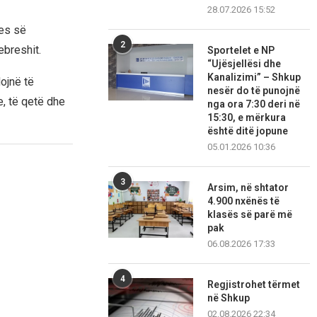
28.07.2026 15:52
jes së
2
ebreshit.
Sportelet e NP
“Ujësjellësi dhe
Kanalizimi” – Shkup
ojnë të
nesër do të punojnë
e, të qetë dhe
nga ora 7:30 deri në
15:30, e mërkura
është ditë jopune
05.01.2026 10:36
3
Arsim, në shtator
4.900 nxënës të
klasës së parë më
pak
06.08.2026 17:33
4
Regjistrohet tërmet
në Shkup
02.08.2026 22:34