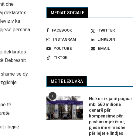
hit dhe
aj deklaratës
MEDIAT SOCIALE
leviziv ka
 pjesë persona
FACEBOOK
TWITTER
INSTAGRAM
LINKEDIN
YOUTUBE
EMAIL
j deklaratës
TIKTOK
të Debreshit.
ë shumë se dy
MË TË LEXUARA
zgjidhje
1
Në korrik janë paguar
anë të
mbi 560 milionë
denarë për
ratë.
kompensime për
pushim mjekësor,
t i bëjnë
pjesa më e madhe
për lejet e lindjes