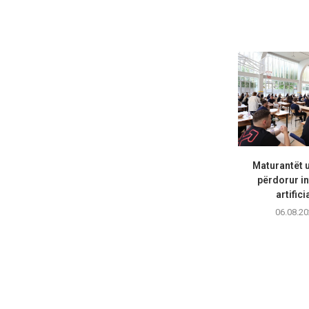
Maturantët 
përdorur in
artifici
06.08.20