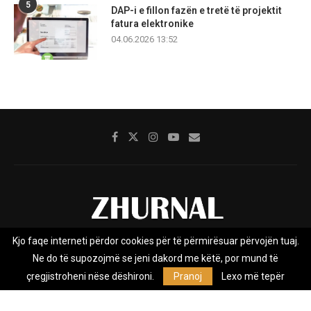
5
DAP-i e fillon fazën e tretë të projektit
fatura elektronike
04.06.2026 13:52
Kjo faqe interneti përdor cookies për të përmirësuar përvojën tuaj.
Rreth nesh
Impresumi
Marketing
Kontakt
Ne do të supozojmë se jeni dakord me këtë, por mund të
Privacy Policy
çregjistroheni nëse dëshironi.
Pranoj
Lexo më tepër
Zhurnal.mk është Agjenci e Lajmeve e pavarur, e themeluar në vitin
2009, që e mbulon Maqedoninë, Kosovën, Shqipërinë edhe lajmet