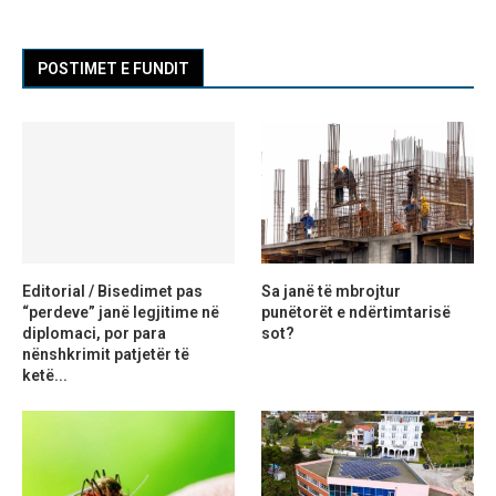
POSTIMET E FUNDIT
Editorial / Bisedimet pas
Sa janë të mbrojtur
“perdeve” janë legjitime në
punëtorët e ndërtimtarisë
diplomaci, por para
sot?
nënshkrimit patjetër të
ketë...