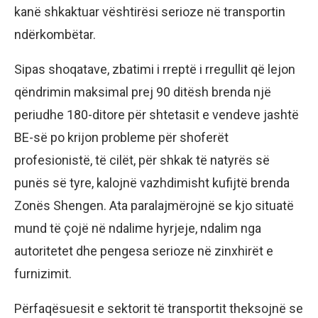
kanë shkaktuar vështirësi serioze në transportin
ndërkombëtar.
Sipas shoqatave, zbatimi i rreptë i rregullit që lejon
qëndrimin maksimal prej 90 ditësh brenda një
periudhe 180-ditore për shtetasit e vendeve jashtë
BE-së po krijon probleme për shoferët
profesionistë, të cilët, për shkak të natyrës së
punës së tyre, kalojnë vazhdimisht kufijtë brenda
Zonës Shengen. Ata paralajmërojnë se kjo situatë
mund të çojë në ndalime hyrjeje, ndalim nga
autoritetet dhe pengesa serioze në zinxhirët e
furnizimit.
Përfaqësuesit e sektorit të transportit theksojnë se