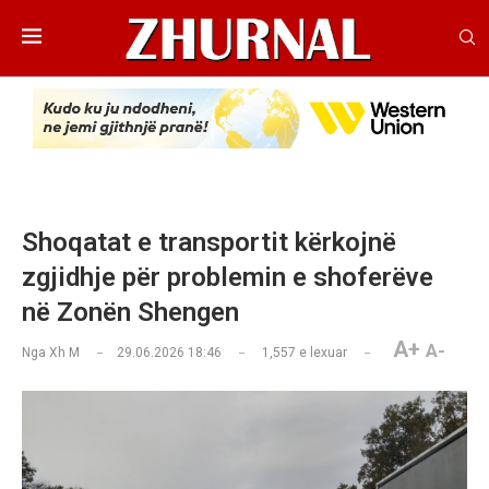
Shoqatat e transportit kërkojnë
zgjidhje për problemin e shoferëve
në Zonën Shengen
A+
A-
Nga
Xh M
29.06.2026 18:46
1,557
e lexuar