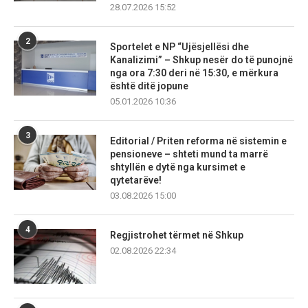
28.07.2026 15:52
2
Sportelet e NP “Ujësjellësi dhe
Kanalizimi” – Shkup nesër do të punojnë
nga ora 7:30 deri në 15:30, e mërkura
është ditë jopune
05.01.2026 10:36
3
Editorial / Priten reforma në sistemin e
pensioneve – shteti mund ta marrë
shtyllën e dytë nga kursimet e
qytetarëve!
03.08.2026 15:00
4
Regjistrohet tërmet në Shkup
02.08.2026 22:34