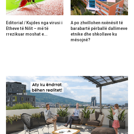
Editorial / Kujdes nga virusi i
A po zhvillohen nxënësit të
Etheve të Nilit – më të
barabartë përballë dallimeve
rrezikuar moshat e...
etnike dhe shkollave ku
mësojnë?