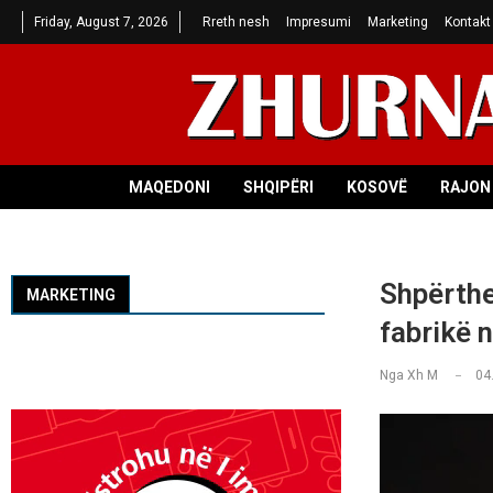
Friday, August 7, 2026
Rreth nesh
Impresumi
Marketing
Kontakt
MAQEDONI
SHQIPËRI
KOSOVË
RAJON 
Shpërthen
MARKETING
fabrikë n
Nga
Xh M
04