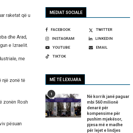
MEDIAT SOCIALE
uar raketat që u
FACEBOOK
TWITTER
heba dhe Arad,
INSTAGRAM
LINKEDIN
gun e Izraelit.
YOUTUBE
EMAIL
TIKTOK
dustriale, me
MË TË LEXUARA
ë një zonë të
1
Në korrik janë paguar
 në zonën Rosh
mbi 560 milionë
denarë për
kompensime për
pushim mjekësor,
Aviv pësuan
pjesa më e madhe
për lejet e lindjes