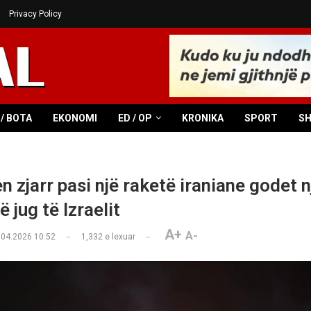
Privacy Policy
/ BOTA
EKONOMI
ED / OP
KRONIKA
SPORT
S
 zjarr pasi një raketë iraniane godet n
ë jug të Izraelit
A+
A-
.04.2026 10:52
1,332
e lexuar