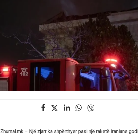
ll Zhurnal.mk – Një zjarr ka shpërthyer pasi një raketë iraniane godi