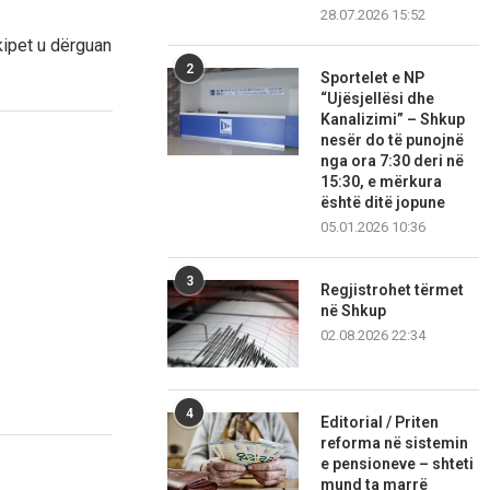
28.07.2026 15:52
kipet u dërguan
2
Sportelet e NP
“Ujësjellësi dhe
Kanalizimi” – Shkup
nesër do të punojnë
nga ora 7:30 deri në
15:30, e mërkura
është ditë jopune
05.01.2026 10:36
3
Regjistrohet tërmet
në Shkup
02.08.2026 22:34
4
Editorial / Priten
reforma në sistemin
e pensioneve – shteti
mund ta marrë