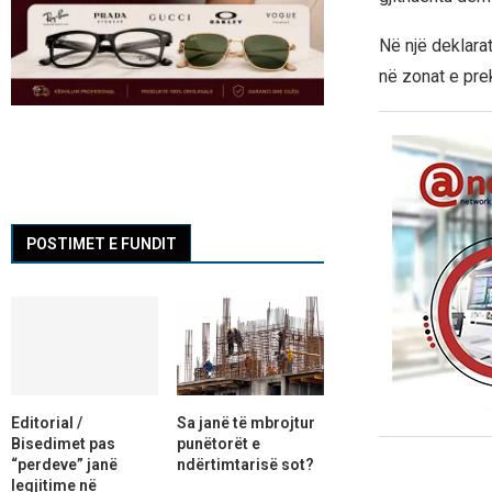
Në një deklara
në zonat e pre
POSTIMET E FUNDIT
Editorial /
Sa janë të mbrojtur
Bisedimet pas
punëtorët e
“perdeve” janë
ndërtimtarisë sot?
legjitime në