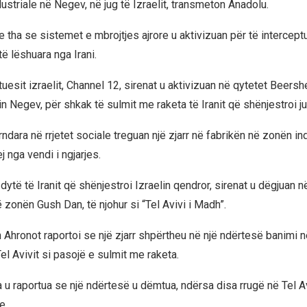
ustriale në Negev, në jug të Izraelit, transmeton Anadolu.
te tha se sistemet e mbrojtjes ajrore u aktivizuan për të intercept
të lëshuara nga Irani.
uesit izraelit, Channel 12, sirenat u aktivizuan në qytetet Beers
in Negev, për shkak të sulmit me raketa të Iranit që shënjestroi ju
dara në rrjetet sociale treguan një zjarr në fabrikën në zonën in
j nga vendi i ngjarjes.
 dytë të Iranit që shënjestroi Izraelin qendror, sirenat u dëgjuan n
ë zonën Gush Dan, të njohur si “Tel Avivi i Madh”.
 Ahronot raportoi se një zjarr shpërtheu në një ndërtesë banimi
l Avivit si pasojë e sulmit me raketa.
 u raportua se një ndërtesë u dëmtua, ndërsa disa rrugë në Tel 
e.