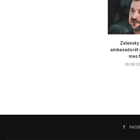
Zelensky
ambasadorët n
mes t
06.08.20
FACE