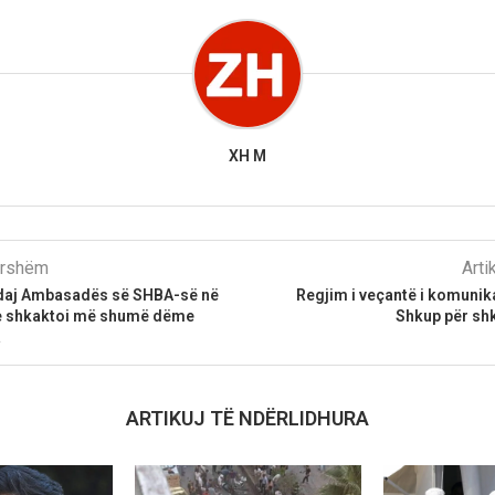
XH M
parshëm
Arti
ndaj Ambasadës së SHBA-së në
Regjim i veçantë i komunik
e shkaktoi më shumë dëme
Shkup për shk
a
ARTIKUJ TË NDËRLIDHURA