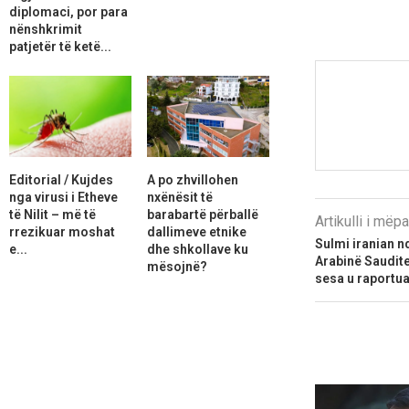
diplomaci, por para
nënshkrimit
patjetër të ketë...
Editorial / Kujdes
A po zhvillohen
nga virusi i Etheve
nxënësit të
të Nilit – më të
barabartë përballë
Artikulli i më
rrezikuar moshat
dallimeve etnike
Sulmi iranian 
e...
dhe shkollave ku
Arabinë Saudit
mësojnë?
sesa u raportu