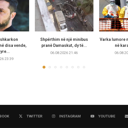
 shkarkon
Shpërthim në një minibus
Varka lumore 
ë disa vende,
pranë Damaskut, dy të...
në kara
yre...
06.08.2026 21:46
06.08.2
26 23:39
BOOK
TWITTER
INSTAGRAM
YOUTUBE