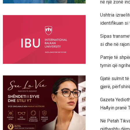
në një zonë ind
Ushtria izraeli
identifikuan si 
Sipas transmet
si dhe në rajon
Pamje të shpërn
tymin që ngrihe
Gjatë sulmit të
gjerë, përfshir
Gazeta Yedioth
HaAyin pranë Te
Në Petah Tikva
gjithashtu dëm