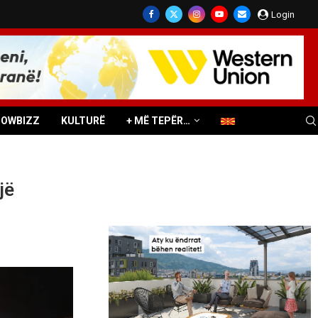
Login
HOWBIZZ
KULTURË
+ MË TEPËR…
jë