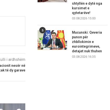
shtyllën e dytë nga
kursimet e
qytetarëve!
03.08.2026 15:00
5
Mucunski: Qeveria
punon për
zhbllokimin e
eurointegrimeve,
detajet nuk thuhen
03.08.2026 16:35
kulli i ardhshëm
acionit nesër në
ak të dy garave