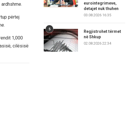
eurointegrimeve,
 e ardhshme.
detajet nuk thuhen
03.08.2026 16:35
rtup përtej
me.
5
Regjistrohet tërmet
në Shkup
rendit 1,000
02.08.2026 22:34
sisë, cilësisë