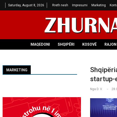
Saturday, August 8, 2026
Rreth nesh
Impresumi
Marketing
Kont
MAQEDONI
SHQIPËRI
KOSOVË
RAJON 
Shqipëria
MARKETING
startup-e
Nga
D. V.
28.