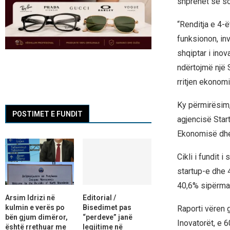
shprehet se sot
“Renditja e 4-
funksionon, in
shqiptar i ino
ndërtojmë një S
rritjen ekonomi
Ky përmirësim,
POSTIMET E FUNDIT
agjencisë Start
Ekonomisë dhe 
Cikli i fundit 
startup-e dhe 
40,6% sipërmar
Arsim Idrizi në
Editorial /
kulmin e verës po
Bisedimet pas
Raporti vëren g
bën gjum dimëror,
“perdeve” janë
Inovatorët, e 
është rrethuar me
legjitime në