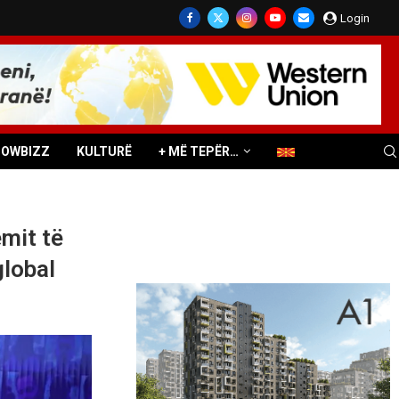
Login
HOWBIZZ
KULTURË
+ MË TEPËR…
emit të
global