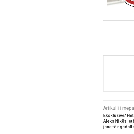
Artikulli i më
Ekskluzive/ Het
Aleks Nikës le
janë të ngadalta