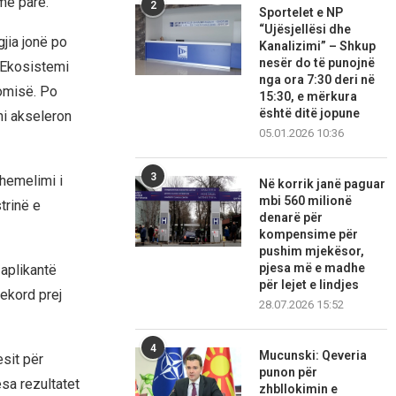
më parë.
2
Sportelet e NP
“Ujësjellësi dhe
jia jonë po
Kanalizimi” – Shkup
nesër do të punojnë
. Ekosistemi
nga ora 7:30 deri në
nomisë. Po
15:30, e mërkura
është ditë jopune
ni akseleron
05.01.2026 10:36
3
themelimi i
Në korrik janë paguar
mbi 560 milionë
trinë e
denarë për
kompensime për
pushim mjekësor,
pjesa më e madhe
 aplikantë
për lejet e lindjes
ekord prej
28.07.2026 15:52
4
Mucunski: Qeveria
esit për
punon për
sa rezultatet
zhbllokimin e