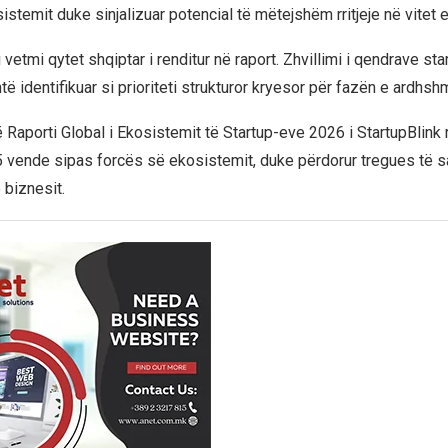
istemit duke sinjalizuar potencial të mëtejshëm rritjeje në vitet
 vetmi qytet shqiptar i renditur në raport. Zhvillimi i qendrave sta
të identifikuar si prioriteti strukturor kryesor për fazën e ardhsh
 Raporti Global i Ekosistemit të Startup-eve 2026 i StartupBlink 
 vende sipas forcës së ekosistemit, duke përdorur tregues të sa
 biznesit.