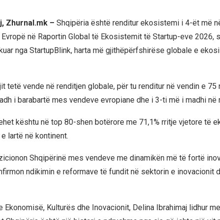
j, Zhurnal.mk –
Shqipëria është renditur ekosistemi i 4-ët më në 
 Evropë në Raportin Global të Ekosistemit të Startup-eve 2026, s
likuar nga StartupBlink, harta më gjithëpërfshirëse globale e eko
it tetë vende në renditjen globale, për tu renditur në vendin e 75 
adh i barabartë mes vendeve evropiane dhe i 3-ti më i madhi në
hehet kështu në top 80-shen botërore me 71,1% rritje vjetore të e
 e lartë në kontinent.
ozicionon Shqipërinë mes vendeve me dinamikën më të fortë inov
firmon ndikimin e reformave të fundit në sektorin e inovacionit 
e Ekonomisë, Kulturës dhe Inovacionit, Delina Ibrahimaj lidhur me