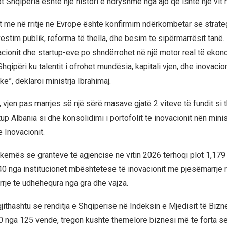
 Shqipëria është një histori e ndryshme nga ajo që ishte një vit 
ët më në rritje në Evropë është konfirmim ndërkombëtar se strateg
vestim publik, reforma të thella, dhe besim te sipërmarrësit tanë
vacionit dhe startup-eve po shndërrohet në një motor real të eko
hqipëri ku talentit i ofrohet mundësia, kapitali vjen, dhe inovacio
ke”, deklaroi ministrja Ibrahimaj.
 vjen pas marrjes së një sërë masave gjatë 2 viteve të fundit si 
up Albania si dhe konsolidimi i portofolit te inovacionit nën minis
Inovacionit.
i skemës së granteve të agjencisë në vitin 2026 tërhoqi plot 1,179
40 nga institucionet mbështetëse të inovacionit me pjesëmarrje r
rje të udhëhequra nga gra dhe vajza.
jithashtu se renditja e Shqipërisë në Indeksin e Mjedisit të Bizn
60 nga 125 vende, tregon kushte themelore biznesi më të forta se