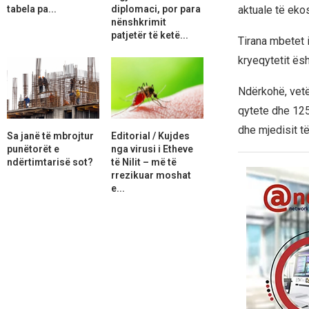
tabela pa...
diplomaci, por para
aktuale të ekos
nënshkrimit
patjetër të ketë...
Tirana mbetet i
kryeqytetit ësh
Ndërkohë, vetë
qytete dhe 125
dhe mjedisit të
Sa janë të mbrojtur
Editorial / Kujdes
punëtorët e
nga virusi i Etheve
ndërtimtarisë sot?
të Nilit – më të
rrezikuar moshat
e...