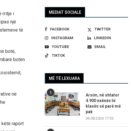
MEDIAT SOCIALE
rritje i
ipas një
FACEBOOK
TWITTER
sistemeve të
INSTAGRAM
LINKEDIN
YOUTUBE
EMAIL
në botë,
TIKTOK
 mbarë botën.
kosistemit,
MË TË LEXUARA
1
ative në
Arsim, në shtator
4.900 nxënës të
dhe
klasës së parë më
pak
06.08.2026 17:33
 këtë raport