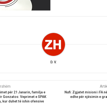
D. V.
parshëm
Arti
imet për 21 Janarin, familja e
Nufi: Zgjatet misioni i FA 
tër Gonzatos: Veprimet e SPAK
edhe për njësimin e gr
, kur duhet të ishin ofensive