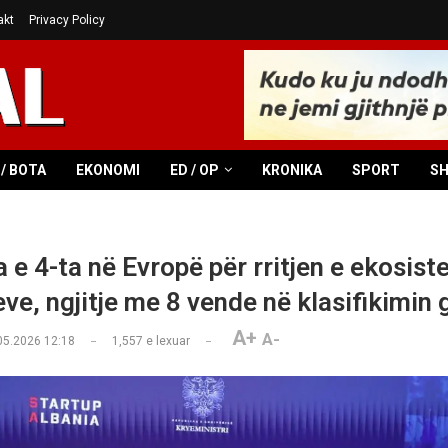
akt
Privacy Policy
/ BOTA
EKONOMI
ED / OP
KRONIKA
SPORT
S
 e 4-ta në Evropë për rritjen e ekosist
ve, ngjitje me 8 vende në klasifikimin 
A+
A-
05.2026 12:18
1,557
e lexuar