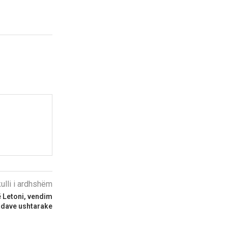
kulli i ardhshëm
në Letoni, vendim
adave ushtarake