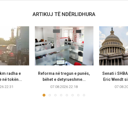
ARTIKUJ TË NDËRLIDHURA
 km radha e
Reforma në tregun e punës,
Senati i SHB
 në tokën...
bëhet e detyrueshme...
Eric Wendt s
26 22:31
07.08.2026 22:18
07.08.2