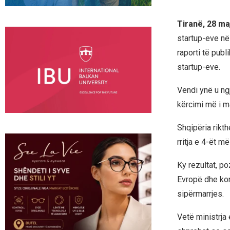
Tiranë, 28 ma
startup-eve në
raporti të pub
startup-eve.
Vendi ynë u ngj
kërcimi më i m
Shqipëria rikt
rritja e 4-ët më
Ky rezultat, p
Evropë dhe kon
sipërmarrjes.
Vetë ministrja 