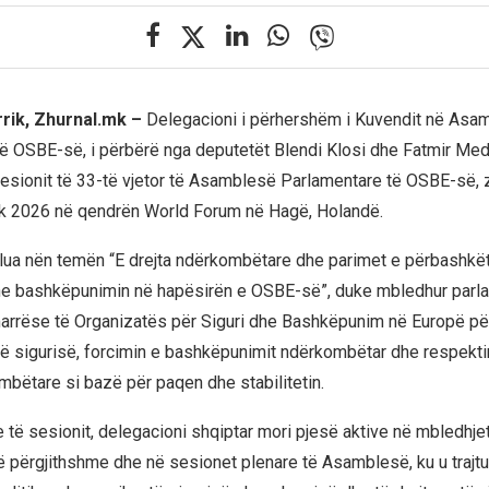
rrik, Zhurnal.mk –
Delegacioni i përhershëm i Kuvendit në Asa
ë OSBE-së, i përbërë nga deputetët Blendi Klosi dhe Fatmir Med
esionit të 33-të vjetor të Asamblesë Parlamentare të OSBE-së, z
ik 2026 në qendrën World Forum në Hagë, Holandë.
llua nën temën “E drejta ndërkombëtare dhe parimet e përbashkët
dhe bashkëpunimin në hapësirën e OSBE-së”, duke mbledhur parl
rrëse të Organizatës për Siguri dhe Bashkëpunim në Europë për
 të sigurisë, forcimin e bashkëpunimit ndërkombëtar dhe respekt
mbëtare si bazë për paqen dhe stabilitetin.
 të sesionit, delegacioni shqiptar mori pjesë aktive në mbledhjet
 përgjithshme dhe në sesionet plenare të Asamblesë, ku u trajtu