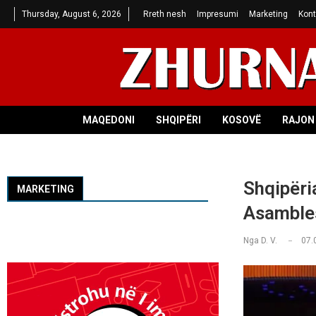
Thursday, August 6, 2026
Rreth nesh
Impresumi
Marketing
Kont
MAQEDONI
SHQIPËRI
KOSOVË
RAJON 
Shqipëria
MARKETING
Asambles
Nga
D. V.
07.