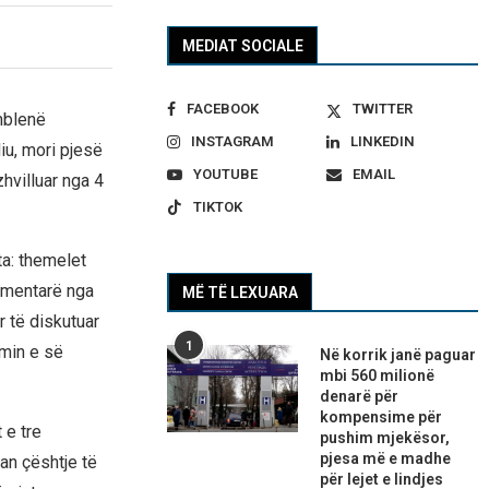
MEDIAT SOCIALE
FACEBOOK
TWITTER
mblenë
INSTAGRAM
LINKEDIN
iu, mori pjesë
YOUTUBE
EMAIL
hvilluar nga 4
TIKTOK
a: themelet
amentarë nga
MË TË LEXUARA
 të diskutuar
1
imin e së
Në korrik janë paguar
mbi 560 milionë
denarë për
kompensime për
 e tre
pushim mjekësor,
pjesa më e madhe
an çështje të
për lejet e lindjes