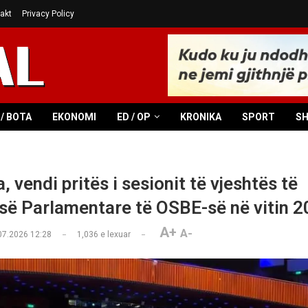
akt
Privacy Policy
/ BOTA
EKONOMI
ED / OP
KRONIKA
SPORT
S
, vendi pritës i sesionit të vjeshtës të
ë Parlamentare të OSBE-së në vitin 
A+
A-
07.2026 12:28
1,036
e lexuar