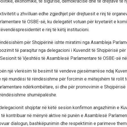
litike, ekonomike, të sigurisë, demokracisë dhe të drejtave të nj
tivitetit u zhvilluan edhe zgjedhjet për drejtuesit e rinj të organe
lamentare të OSBE-së, ku delegatët votuan për kryetarët e kom
vendëspresidentët e rinj të këtij institucioni.
 rëndësishëm për Shqipërinë ishte miratimi nga Asambleja Parlam
ozimit të paraqitur nga delegacioni i Kuvendit të Shqipërisë për
 Sesionit të Vjeshtës të Asamblesë Parlamentare të OSBE-së në 
ën një vlerësim të besimit të vendeve pjesëmarrëse ndaj Kuven
 një mundësi të rëndësishme për forcimin e mëtejshëm të rolit t
rlamentare ndërkombëtare, si dhe për promovimin e Shqipërisë 
 rëndësishme shumëpalëshe.
delegacionit shqiptar në këtë sesion konfirmon angazhimin e Kuv
 të kontribuar në mënyrë aktive në punën e Asamblesë Parlamen
ovuar dialogun, bashkëpunimin dhe respektimin e parimeve them