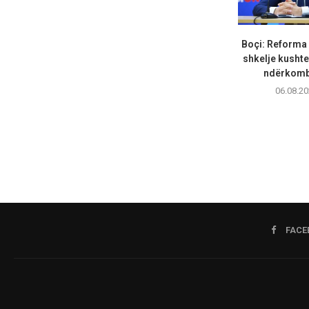
Boçi: Reforma 
shkelje kusht
ndërkombë
06.08.20
FACE