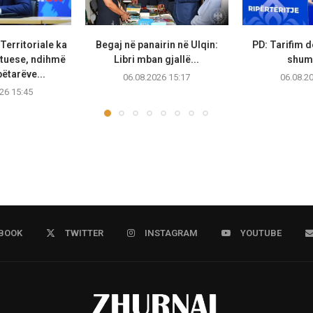
Territoriale ka
Begaj në panairin në Ulqin:
PD: Tarifim 
etuese, ndihmë
Libri mban gjallë...
shumë
tarëve...
06.08.2026 15:17
06.08.2
26 15:45
BOOK
TWITTER
INSTAGRAM
YOUTUBE