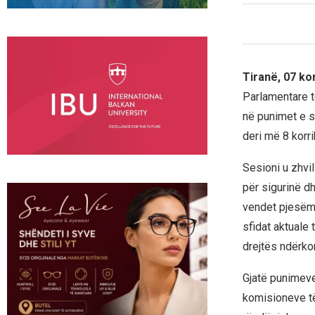
Tiranë, 07 ko
Parlamentare t
në punimet e s
deri më 8 korr
Sesioni u zhvi
për sigurinë 
vendet pjesëma
sfidat aktuale
drejtës ndërko
Gjatë punimeve
komisioneve të