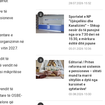
eriut.
28.07.2026 15:52
ve të
2
Sportelet e NP
isioneve
“Ujësjellësi dhe
Kanalizimi” – Shkup
nesër do të punojnë
nga ora 7:30 deri në
entare e
15:30, e mërkura
 organizimin në
është ditë jopune
vitin 2027.
05.01.2026 10:36
dit të
3
Editorial / Priten
ë vendit në
reforma në sistemin
e pensioneve – shteti
si mikpritëse
mund ta marrë
shtyllën e dytë nga
kursimet e
endit të
qytetarëve!
03.08.2026 15:00
tare të OSBE-
elore që