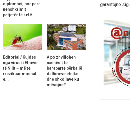
diplomaci, por para
garantojnë sig
nënshkrimit
patjetër të ketë...
Editorial / Kujdes
A po zhvillohen
nga virusi i Etheve
nxënësit të
të Nilit – më të
barabartë përballë
rrezikuar moshat
dallimeve etnike
e...
dhe shkollave ku
mësojnë?