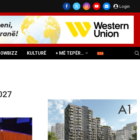
Login
HOWBIZZ
KULTURË
+ MË TEPËR…
2027