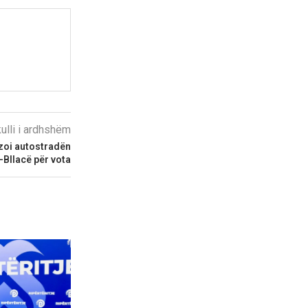
kulli i ardhshëm
ëzoi autostradën
Bllacë për vota