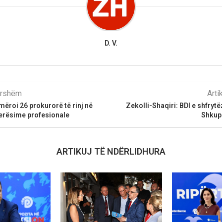
D. V.
parshëm
Arti
ëroi 26 prokurorë të rinj në
Zekolli-Shaqiri: BDI e shfryt
vlerësime profesionale
Shkup-
ARTIKUJ TË NDËRLIDHURA