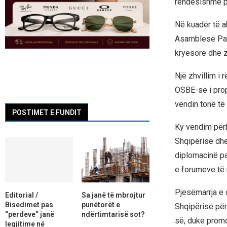
rëndësishme po
Në kuadër të ak
Asamblesë Par
kryesore dhe zë
Një zhvillim i
OSBE-së i prop
vendin tonë të
POSTIMET E FUNDIT
Ky vendim përb
Shqipërisë dhe
diplomacinë pa
e forumeve të
Pjesëmarrja e 
Editorial /
Sa janë të mbrojtur
Bisedimet pas
punëtorët e
Shqipërisë për
“perdeve” janë
ndërtimtarisë sot?
së, duke prom
legjitime në