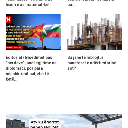
lexim e as matematikë!
pa...
Editorial / Bisedimet pas
Sa janë të mbrojtur
“perdeve” janë legjitime në
punëtorët e ndërtimtarisë
diplomaci, por para
sot?
nënshkrimit patjetër të
ketë...