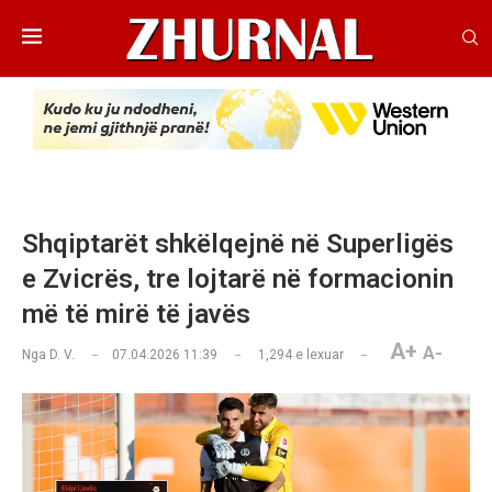
Shqiptarët shkëlqejnë në Superligës
e Zvicrës, tre lojtarë në formacionin
më të mirë të javës
A+
A-
Nga
D. V.
07.04.2026 11:39
1,294
e lexuar