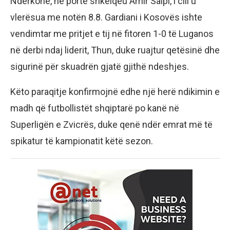
Ndërkohë, në portë shkëlqeu Amir Saipi, i cili u
vlerësua me notën 8.8. Gardiani i Kosovës ishte
vendimtar me pritjet e tij në fitoren 1-0 të Luganos
në derbi ndaj liderit, Thun, duke ruajtur qetësinë dhe
sigurinë për skuadrën gjatë gjithë ndeshjes.
Këto paraqitje konfirmojnë edhe një herë ndikimin e
madh që futbollistët shqiptarë po kanë në
Superligën e Zvicrës, duke qenë ndër emrat më të
spikatur të kampionatit këtë sezon.