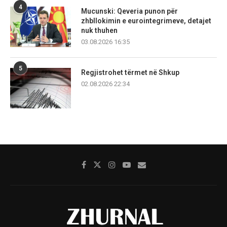
4
Mucunski: Qeveria punon për
zhbllokimin e eurointegrimeve, detajet
nuk thuhen
03.08.2026 16:35
5
Regjistrohet tërmet në Shkup
02.08.2026 22:34