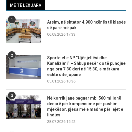
MË TË LEXUARA
1
Arsim, në shtator 4.900 nxënës të klasës
së parë më pak
06.08.2026 17:33
2
Sportelet e NP “Ujësjellësi dhe
Kanalizimi” – Shkup nesër do të punojnë
nga ora 7:30 deri në 15:30, e mërkura
është ditë jopune
05.01.2026 10:36
3
Në korrik janë paguar mbi 560 milionë
denarë për kompensime për pushim
mjekësor, pjesa më e madhe për lejet e
lindjes
28.07.2026 15:52