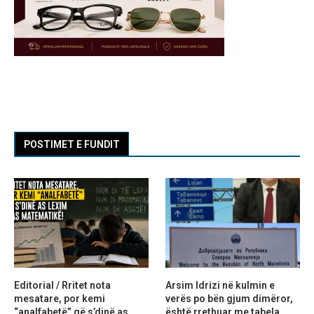
POSTIMET E FUNDIT
Editorial / Rritet nota
Arsim Idrizi në kulmin e
mesatare, por kemi
verës po bën gjum dimëror,
“analfabetë” që s’dinë as
është rrethuar me tabela