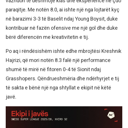
vazhdon të dëshmojë klas dhe eksperiencë në çdo
paraqitje. Me notën 8.0, ai ishte një nga lojtarët kyç
në barazimi 3-3 të Baselit ndaj Young Boysit, duke
kontribuar në fazën ofensive me një gol dhe duke
bërë diferencën me kreativitetin e tij.
Po aq i rëndësishëm ishte edhe mbrojtësi Kreshnik
Hajrizi, që mori notën 8.3 falë një performance
shumë të mirë në fitoren 0-4 të Sionit ndaj
Grasshopers. Qëndrueshmëria dhe ndërhyrjet e tij
të sakta e bënë një nga shtyllat e ekipit në këtë
javë.