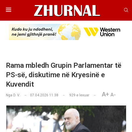
Rama mbledh Grupin Parlamentar të
PS-së, diskutime në Kryesinë e
Kuvendit
A+
A-
Nga
D. V.
07.04.2026 11:38
929
e lexuar