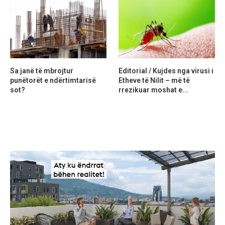
Sa janë të mbrojtur
Editorial / Kujdes nga virusi i
punëtorët e ndërtimtarisë
Etheve të Nilit – më të
sot?
rrezikuar moshat e...