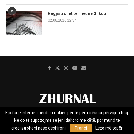
5
Regjistrohet tërmet në Shkup
02.08.2026 22:34
Kjo faqe interneti përdor cookies për të përmirësuar përvojën tuaj.
Rreth nesh
Impresumi
Marketing
Kontakt
Ne do të supozojmë se jeni dakord me këtë, por mund të
Privacy Policy
çregjistroheni nëse dëshironi.
Pranoj
Lexo më tepër