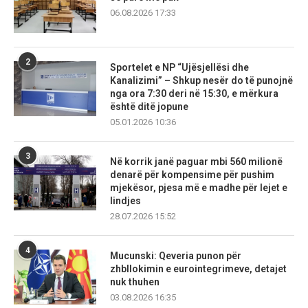
06.08.2026 17:33
2
Sportelet e NP “Ujësjellësi dhe
Kanalizimi” – Shkup nesër do të punojnë
nga ora 7:30 deri në 15:30, e mërkura
është ditë jopune
05.01.2026 10:36
3
Në korrik janë paguar mbi 560 milionë
denarë për kompensime për pushim
mjekësor, pjesa më e madhe për lejet e
lindjes
28.07.2026 15:52
4
Mucunski: Qeveria punon për
zhbllokimin e eurointegrimeve, detajet
nuk thuhen
03.08.2026 16:35