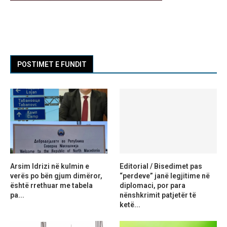
POSTIMET E FUNDIT
Arsim Idrizi në kulmin e
Editorial / Bisedimet pas
verës po bën gjum dimëror,
“perdeve” janë legjitime në
është rrethuar me tabela
diplomaci, por para
pa...
nënshkrimit patjetër të
ketë...