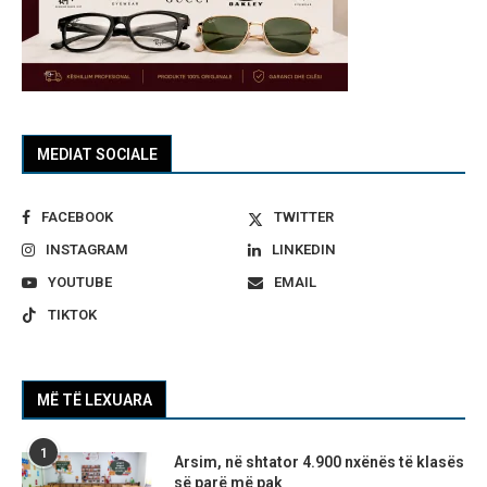
MEDIAT SOCIALE
FACEBOOK
TWITTER
INSTAGRAM
LINKEDIN
YOUTUBE
EMAIL
TIKTOK
MË TË LEXUARA
1
Arsim, në shtator 4.900 nxënës të klasës
së parë më pak