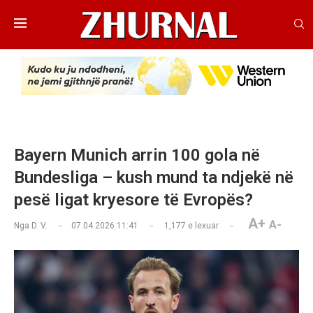
Bayern Munich arrin 100 gola në
Bundesliga – kush mund ta ndjekë në
pesë ligat kryesore të Evropës?
A+
A-
Nga
D. V.
07.04.2026 11:41
1,177
e lexuar