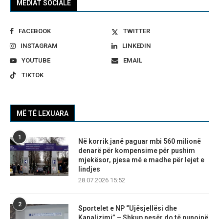
MEDIAT SOCIALE
FACEBOOK
TWITTER
INSTAGRAM
LINKEDIN
YOUTUBE
EMAIL
TIKTOK
MË TË LEXUARA
1
Në korrik janë paguar mbi 560 milionë
denarë për kompensime për pushim
mjekësor, pjesa më e madhe për lejet e
lindjes
28.07.2026 15:52
2
Sportelet e NP “Ujësjellësi dhe
Kanalizimi” – Shkup nesër do të punojnë