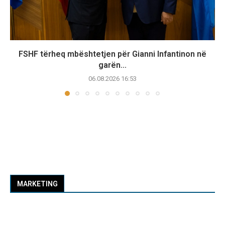
FSHF tërheq mbështetjen për Gianni Infantinon në
garën...
06.08.2026 16:53
MARKETING