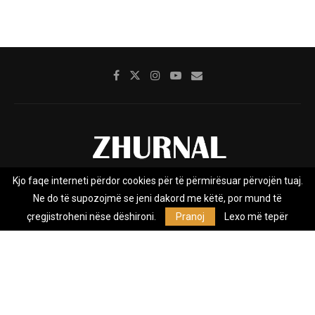
Kjo faqe interneti përdor cookies për të përmirësuar përvojën tuaj.
Rreth nesh
Impresumi
Marketing
Kontakt
Ne do të supozojmë se jeni dakord me këtë, por mund të
Privacy Policy
çregjistroheni nëse dëshironi.
Pranoj
Lexo më tepër
Zhurnal.mk është Agjenci e Lajmeve e pavarur, e themeluar në vitin
2009, që e mbulon Maqedoninë, Kosovën, Shqipërinë edhe lajmet
nga bota.
@2026 - All Right Reserved. Designed and Developed by
Anet.Com.Mk