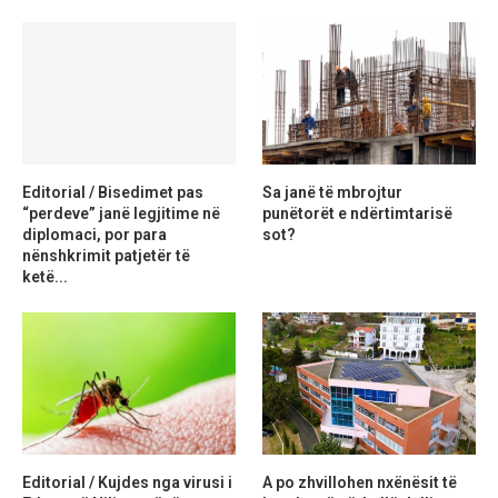
Editorial / Bisedimet pas
Sa janë të mbrojtur
“perdeve” janë legjitime në
punëtorët e ndërtimtarisë
diplomaci, por para
sot?
nënshkrimit patjetër të
ketë...
Editorial / Kujdes nga virusi i
A po zhvillohen nxënësit të