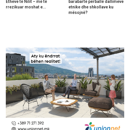
Etheve të Nilit – më të
barabartë përballë dallimeve
rrezikuar moshat e...
etnike dhe shkollave ku
mësojnë?