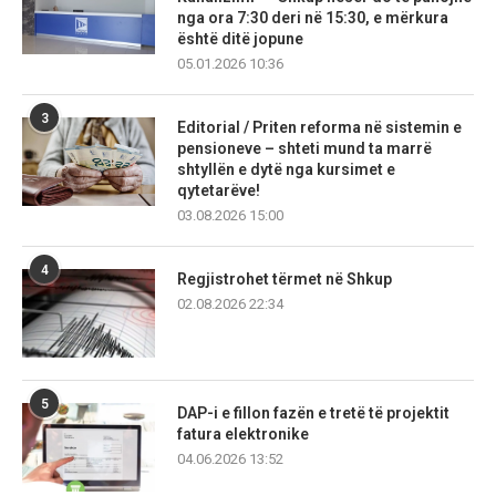
nga ora 7:30 deri në 15:30, e mërkura
është ditë jopune
05.01.2026 10:36
3
Editorial / Priten reforma në sistemin e
pensioneve – shteti mund ta marrë
shtyllën e dytë nga kursimet e
qytetarëve!
03.08.2026 15:00
4
Regjistrohet tërmet në Shkup
02.08.2026 22:34
5
DAP-i e fillon fazën e tretë të projektit
fatura elektronike
04.06.2026 13:52