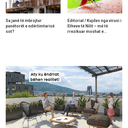
Sa janë të mbrojtur
Editorial / Kujdes nga virusi i
punëtorët e ndërtimtarisë
Etheve të Nilit – më të
sot?
rrezikuar moshat e...