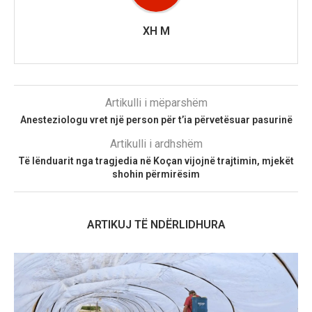
XH M
Artikulli i mëparshëm
Anesteziologu vret një person për t’ia përvetësuar pasurinë
Artikulli i ardhshëm
Të lënduarit nga tragjedia në Koçan vijojnë trajtimin, mjekët
shohin përmirësim
ARTIKUJ TË NDËRLIDHURA