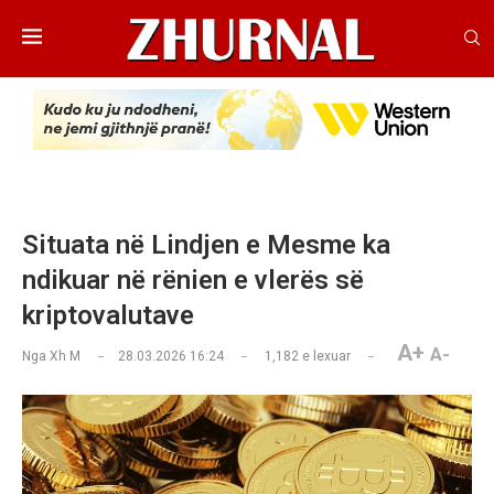
Situata në Lindjen e Mesme ka
ndikuar në rënien e vlerës së
kriptovalutave
A+
A-
Nga
Xh M
28.03.2026 16:24
1,182
e lexuar