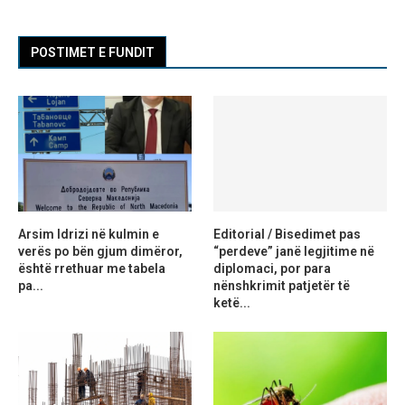
POSTIMET E FUNDIT
Arsim Idrizi në kulmin e
Editorial / Bisedimet pas
verës po bën gjum dimëror,
“perdeve” janë legjitime në
është rrethuar me tabela
diplomaci, por para
pa...
nënshkrimit patjetër të
ketë...