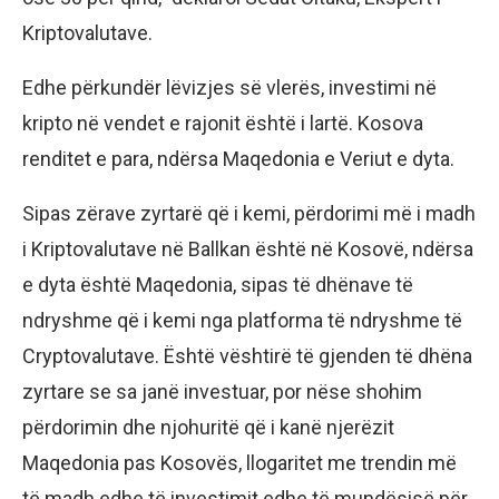
Kriptovalutave.
Edhe përkundër lëvizjes së vlerës, investimi në
kripto në vendet e rajonit është i lartë. Kosova
renditet e para, ndërsa Maqedonia e Veriut e dyta.
Sipas zërave zyrtarë që i kemi, përdorimi më i madh
i Kriptovalutave në Ballkan është në Kosovë, ndërsa
e dyta është Maqedonia, sipas të dhënave të
ndryshme që i kemi nga platforma të ndryshme të
Cryptovalutave. Është vështirë të gjenden të dhëna
zyrtare se sa janë investuar, por nëse shohim
përdorimin dhe njohuritë që i kanë njerëzit
Maqedonia pas Kosovës, llogaritet me trendin më
të madh edhe të investimit edhe të mundësisë për