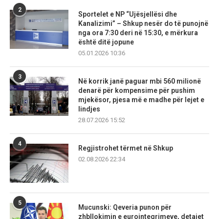
2
Sportelet e NP “Ujësjellësi dhe
Kanalizimi” – Shkup nesër do të punojnë
nga ora 7:30 deri në 15:30, e mërkura
është ditë jopune
05.01.2026 10:36
3
Në korrik janë paguar mbi 560 milionë
denarë për kompensime për pushim
mjekësor, pjesa më e madhe për lejet e
lindjes
28.07.2026 15:52
4
Regjistrohet tërmet në Shkup
02.08.2026 22:34
5
Mucunski: Qeveria punon për
zhbllokimin e eurointegrimeve, detajet