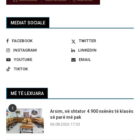
MEDIAT SOCIALE
FACEBOOK
TWITTER
INSTAGRAM
LINKEDIN
YOUTUBE
EMAIL
TIKTOK
MË TË LEXUARA
1
Arsim, në shtator 4.900 nxënës të klasës
së parë më pak
06.08.2026 17:33