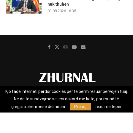
nuk thuhen
03.08.2026 16:35
Kjo faqe interneti përdor cookies për të përmirësuar përvojën tuaj.
Rreth nesh
Impresumi
Marketing
Kontakt
Ne do të supozojmë se jeni dakord me këtë, por mund të
Privacy Policy
çregjistroheni nëse dëshironi.
Pranoj
Lexo më tepër
Zhurnal.mk është Agjenci e Lajmeve e pavarur, e themeluar në vitin
2009, që e mbulon Maqedoninë, Kosovën, Shqipërinë edhe lajmet
nga bota.