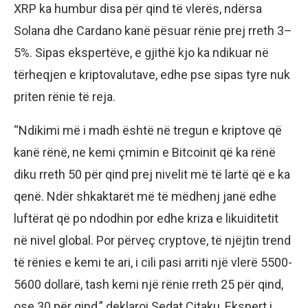
XRP ka humbur disa për qind të vlerës, ndërsa
Solana dhe Cardano kanë pësuar rënie prej rreth 3–
5%. Sipas ekspertëve, e gjithë kjo ka ndikuar në
tërheqjen e kriptovalutave, edhe pse sipas tyre nuk
priten rënie të reja.
“Ndikimi më i madh është në tregun e kriptove që
kanë rënë, ne kemi çmimin e Bitcoinit që ka rënë
diku rreth 50 për qind prej nivelit më të lartë që e ka
qenë. Ndër shkaktarët më të mëdhenj janë edhe
luftërat që po ndodhin por edhe kriza e likuiditetit
në nivel global. Por përveç cryptove, të njëjtin trend
të rënies e kemi te ari, i cili pasi arriti një vlerë 5500-
5600 dollarë, tash kemi një rënie rreth 25 për qind,
ose 30 për qind,” deklaroi Sedat Citaku, Ekspert i