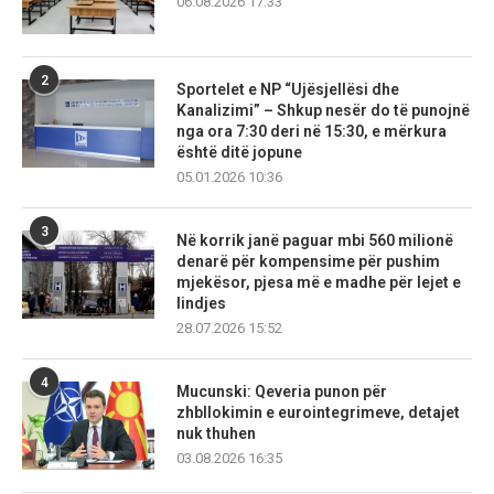
06.08.2026 17:33
2
Sportelet e NP “Ujësjellësi dhe
Kanalizimi” – Shkup nesër do të punojnë
nga ora 7:30 deri në 15:30, e mërkura
është ditë jopune
05.01.2026 10:36
3
Në korrik janë paguar mbi 560 milionë
denarë për kompensime për pushim
mjekësor, pjesa më e madhe për lejet e
lindjes
28.07.2026 15:52
4
Mucunski: Qeveria punon për
zhbllokimin e eurointegrimeve, detajet
nuk thuhen
03.08.2026 16:35