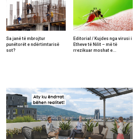
Sa janë të mbrojtur
Editorial / Kujdes nga virusi i
punëtorët e ndërtimtarisë
Etheve të Nilit – më të
sot?
rrezikuar moshat e...