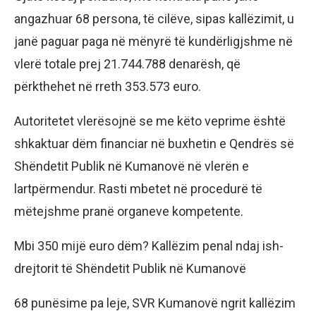
angazhuar 68 persona, të cilëve, sipas kallëzimit, u
janë paguar paga në mënyrë të kundërligjshme në
vlerë totale prej 21.744.788 denarësh, që
përkthehet në rreth 353.573 euro.
Autoritetet vlerësojnë se me këto veprime është
shkaktuar dëm financiar në buxhetin e Qendrës së
Shëndetit Publik në Kumanovë në vlerën e
lartpërmendur. Rasti mbetet në procedurë të
mëtejshme pranë organeve kompetente.
Mbi 350 mijë euro dëm? Kallëzim penal ndaj ish-
drejtorit të Shëndetit Publik në Kumanovë
68 punësime pa leje, SVR Kumanovë ngrit kallëzim