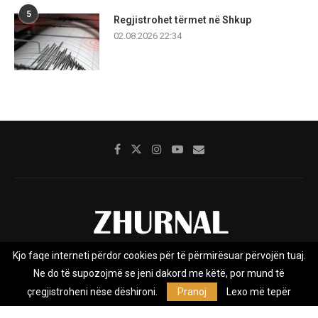
5
Regjistrohet tërmet në Shkup
02.08.2026 22:34
Kjo faqe interneti përdor cookies për të përmirësuar përvojën tuaj.
Rreth nesh
Impresumi
Marketing
Kontakt
Ne do të supozojmë se jeni dakord me këtë, por mund të
Privacy Policy
çregjistroheni nëse dëshironi.
Pranoj
Lexo më tepër
Zhurnal.mk është Agjenci e Lajmeve e pavarur, e themeluar në vitin