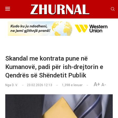
​Skandal me kontrata pune në
Kumanovë, padi për ish-drejtorin e
Qendrës së Shëndetit Publik
A+
A-
Nga
D. V.
23.02.2026 12:13
1,398
e lexuar