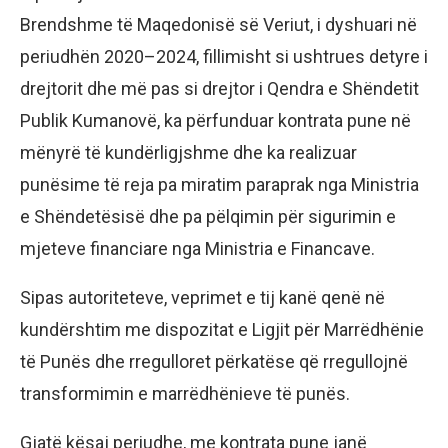
Brendshme të Maqedonisë së Veriut, i dyshuari në
periudhën 2020–2024, fillimisht si ushtrues detyre i
drejtorit dhe më pas si drejtor i Qendra e Shëndetit
Publik Kumanovë, ka përfunduar kontrata pune në
mënyrë të kundërligjshme dhe ka realizuar
punësime të reja pa miratim paraprak nga Ministria
e Shëndetësisë dhe pa pëlqimin për sigurimin e
mjeteve financiare nga Ministria e Financave.
Sipas autoriteteve, veprimet e tij kanë qenë në
kundërshtim me dispozitat e Ligjit për Marrëdhënie
të Punës dhe rregulloret përkatëse që rregullojnë
transformimin e marrëdhënieve të punës.
Gjatë kësaj periudhe, me kontrata pune janë