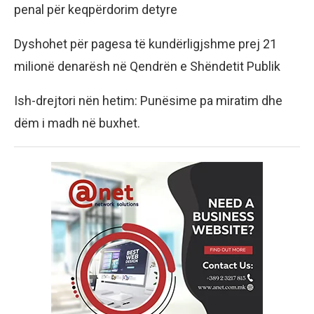
penal për keqpërdorim detyre
Dyshohet për pagesa të kundërligjshme prej 21
milionë denarësh në Qendrën e Shëndetit Publik
Ish-drejtori nën hetim: Punësime pa miratim dhe
dëm i madh në buxhet.