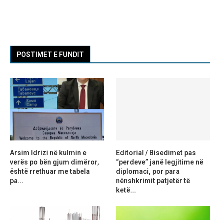
POSTIMET E FUNDIT
Arsim Idrizi në kulmin e
Editorial / Bisedimet pas
verës po bën gjum dimëror,
“perdeve” janë legjitime në
është rrethuar me tabela
diplomaci, por para
pa...
nënshkrimit patjetër të
ketë...