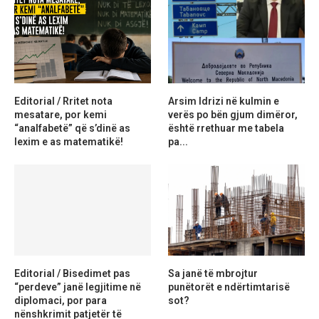
Editorial / Rritet nota
Arsim Idrizi në kulmin e
mesatare, por kemi
verës po bën gjum dimëror,
“analfabetë” që s’dinë as
është rrethuar me tabela
lexim e as matematikë!
pa...
Editorial / Bisedimet pas
Sa janë të mbrojtur
“perdeve” janë legjitime në
punëtorët e ndërtimtarisë
diplomaci, por para
sot?
nënshkrimit patjetër të