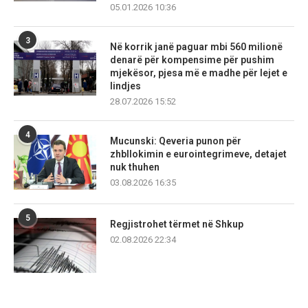
05.01.2026 10:36
3
Në korrik janë paguar mbi 560 milionë
denarë për kompensime për pushim
mjekësor, pjesa më e madhe për lejet e
lindjes
28.07.2026 15:52
4
Mucunski: Qeveria punon për
zhbllokimin e eurointegrimeve, detajet
nuk thuhen
03.08.2026 16:35
5
Regjistrohet tërmet në Shkup
02.08.2026 22:34