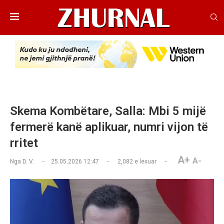
Skema Kombëtare, Salla: Mbi 5 mijë
fermerë kanë aplikuar, numri vijon të
rritet
A+
A-
Nga
D. V.
25.05.2026 12:47
2,082
e lexuar