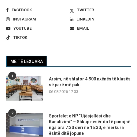
FACEBOOK
TWITTER
INSTAGRAM
LINKEDIN
YOUTUBE
EMAIL
TIKTOK
MË TË LEXUARA
1
Arsim, në shtator 4.900 nxënës të klasës
së parë më pak
06.08.2026 17:33
2
Sportelet e NP “Ujësjellësi dhe
Kanalizimi” – Shkup nesër do të punojnë
nga ora 7:30 deri në 15:30, e mërkura
është ditë jopune