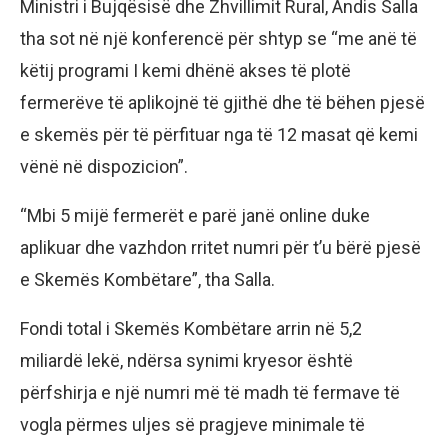
Ministri i Bujqësisë dhe Zhvillimit Rural, Andis Salla
tha sot në një konferencë për shtyp se “me anë të
këtij programi I kemi dhënë akses të plotë
fermerëve të aplikojnë të gjithë dhe të bëhen pjesë
e skemës për të përfituar nga të 12 masat që kemi
vënë në dispozicion”.
“Mbi 5 mijë fermerët e parë janë online duke
aplikuar dhe vazhdon rritet numri për t’u bërë pjesë
e Skemës Kombëtare”, tha Salla.
Fondi total i Skemës Kombëtare arrin në 5,2
miliardë lekë, ndërsa synimi kryesor është
përfshirja e një numri më të madh të fermave të
vogla përmes uljes së pragjeve minimale të