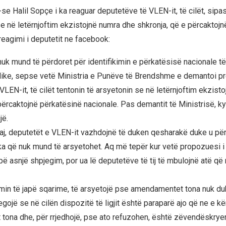
se Halil Sopçe i ka reaguar deputetëve të VLEN-it, të cilët, sipas t
se në letërnjoftim ekzistojnë numra dhe shkronja, që e përcaktoj
reagimi i deputetit ne facebook:
nuk mund të përdoret për identifikimin e përkatësisë nacionale të 
like, sepse vetë Ministria e Punëve të Brendshme e demantoi p
LEN-it, të cilët tentonin të arsyetonin se në letërnjoftim ekzist
përcaktojnë përkatësinë nacionale. Pas demantit të Ministrisë, k
jë.
j, deputetët e VLEN-it vazhdojnë të duken qesharakë duke u për
ka që nuk mund të arsyetohet. Aq më tepër kur vetë propozuesi i l
pë asnjë shpjegim, por ua lë deputetëve të tij të mbulojnë atë që
imin të japë sqarime, të arsyetojë pse amendamentet tona nuk du
egojë se në cilën dispozitë të ligjit është paraparë ajo që ne e 
ona dhe, për rrjedhojë, pse ato refuzohen, është zëvendëskrye