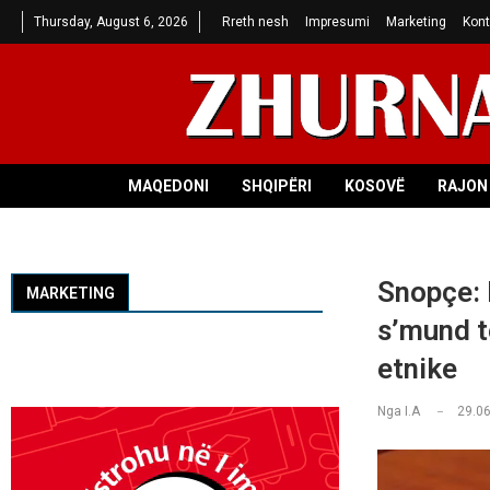
Thursday, August 6, 2026
Rreth nesh
Impresumi
Marketing
Kont
MAQEDONI
SHQIPËRI
KOSOVË
RAJON 
Snopçe: 
MARKETING
s’mund t
etnike
Nga
I.A
29.06