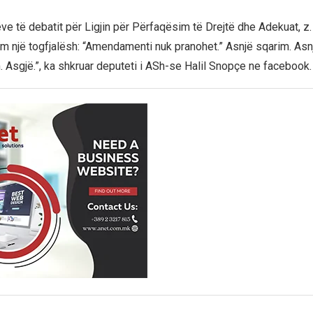
ëve të debatit për Ligjin për Përfaqësim të Drejtë dhe Adekuat, z
ëm një togfjalësh: “Amendamenti nuk pranohet.” Asnjë sqarim. Asn
. Asgjë.”, ka shkruar deputeti i ASh-se Halil Snopçe ne facebook.