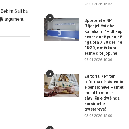
28.07.2026 15:52
. Bekim Sali ka
2
jë argument.
Sportelet e NP
“Ujësjellësi dhe
Kanalizimi” – Shkup
nesër do të punojnë
nga ora 7:30 deri në
15:30, e mërkura
është ditë jopune
05.01.2026 10:36
3
Editorial / Priten
reforma në sistemin
e pensioneve – shteti
mund ta marrë
shtyllën e dytë nga
kursimet e
qytetarëve!
03.08.2026 15:00