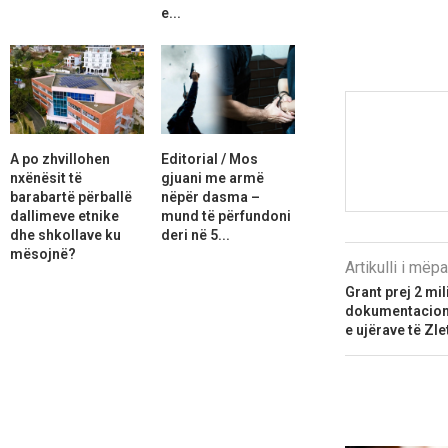
e...
A po zhvillohen
Editorial / Mos
nxënësit të
gjuani me armë
barabartë përballë
nëpër dasma –
dallimeve etnike
mund të përfundoni
dhe shkollave ku
deri në 5...
mësojnë?
Artikulli i më
Grant prej 2 mi
dokumentacion 
e ujërave të Zl