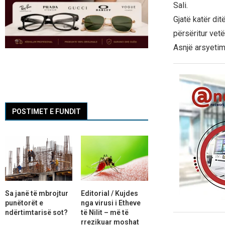
Sali.
Gjatë katër dit
përsëritur vet
Asnjë arsyetim
POSTIMET E FUNDIT
Sa janë të mbrojtur
Editorial / Kujdes
punëtorët e
nga virusi i Etheve
ndërtimtarisë sot?
të Nilit – më të
rrezikuar moshat