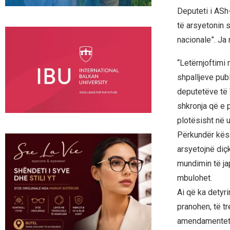
Deputeti i ASh-
të arsyetonin 
nacionale”. Ja 
“Letërnjoftimi 
shpalljeve pub
deputetëve të V
shkronja që e 
plotësisht në u
Përkundër kësa
arsyetojnë diç
mundimin të ja
mbulohet.
Ai që ka detyr
pranohen, të tr
amendamentet t