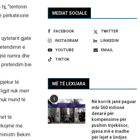
ij, “tentonin
MEDIAT SOCIALE
në përkatësinë
FACEBOOK
TWITTER
qytetarit gjatë
INSTAGRAM
LINKEDIN
retendimin e
YOUTUBE
EMAIL
ojnë numra dhe
TIKTOK
y pretendim bie
pjekur të
MË TË LEXUARA
igjit nuk merr
 nuk mund të
1
Në korrik janë paguar
mbi 560 milionë
denarë për
het të
kompensime për
kërkojmë me
pushim mjekësor,
pjesa më e madhe
ministri Bekim
për lejet e lindjes