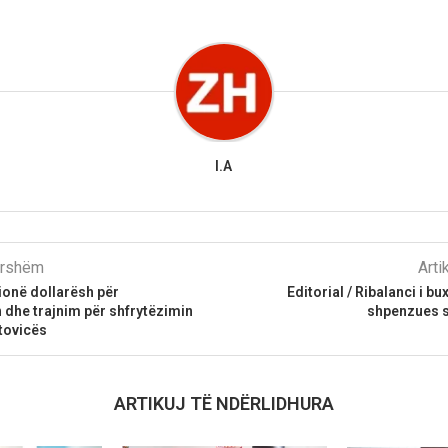
I.A
parshëm
Arti
lionë dollarësh për
Editorial / Ribalanci i 
dhe trajnim për shfrytëzimin
shpenzues s
etovicës
ARTIKUJ TË NDËRLIDHURA