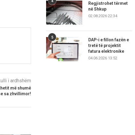
4
Regjistrohet tërmet
në Shkup
02.08.2026 22:34
5
DAP-i e fillon fazën e
tretë të projektit
fatura elektronike
04.06.2026 13:52
kulli i ardhshëm
buxhetit më shumë
e sa zhvillimor!