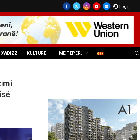
Login
HOWBIZZ
KULTURË
+ MË TEPËR…
timi
isë