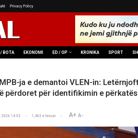
akt
Privacy Policy
/ BOTA
EKONOMI
ED / OP
KRONIKA
SPORT
S
MPB-ja e demantoi VLEN-in: Letërnjof
ë përdoret për identifikimin e përkatës
A+
A-
.2026 14:53
1,463
e lexuar