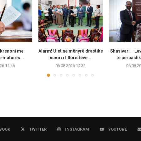
 krenoni me
Alarm! Ulet në mënyrë drastike
Shasivari – La
 maturës...
numri i filloristëve...
të përbashkë
26 14:46
06.08.2026 14:32
06.08.2
BOOK
TWITTER
INSTAGRAM
YOUTUBE