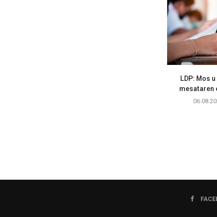
LDP: Mos u
mesataren e
06.08.20
FACE