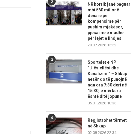
2
Në korrik janë paguar
mbi 560 milionë
denarë për
kompensime për
pushim mjekësor,
pjesa më e madhe
për lejet e lindjes
28.07.2026 15:52
3
Sportelet e NP
“Ujësjellësi dhe
Kanalizimi” – Shkup
nesër do të punojnë
nga ora 7:30 deri në
15:30, e mërkura
është ditë jopune
05.01.2026 10:36
4
Regjistrohet tërmet
në Shkup
02.08.2026 22:34