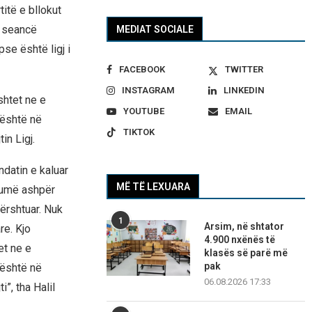
itë e bllokut
ë seancë
MEDIAT SOCIALE
pse është ligj i
FACEBOOK
TWITTER
INSTAGRAM
LINKEDIN
shtet ne e
YOUTUBE
EMAIL
 është në
TIKTOK
in Ligj.
ndatin e kaluar
MË TË LEXUARA
shumë ashpër
ërshtuar. Nuk
1
Arsim, në shtator
re. Kjo
4.900 nxënës të
et ne e
klasës së parë më
pak
 është në
06.08.2026 17:33
”, tha Halil