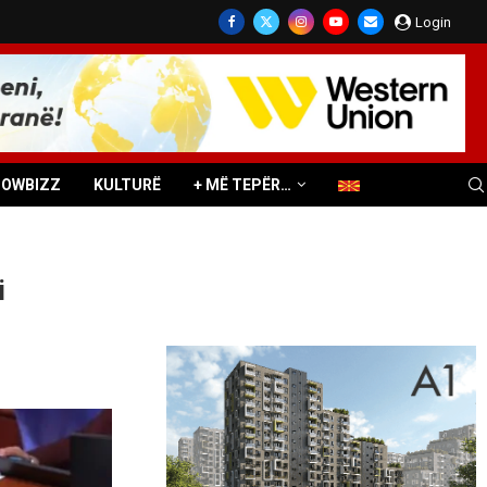
Login
HOWBIZZ
KULTURË
+ MË TEPËR…
i