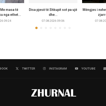
: Me masa të
Disa pjesë të Shkupit sot pa ujë
Mëngjes i nxhe
u nga ethet...
dhe...
zjarr
26 09:24
07.08.2026 09:06
07.08.2
BOOK
TWITTER
INSTAGRAM
YOUTUBE