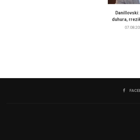
Danillovski
duhura, rrezik
07.08.20
FACE