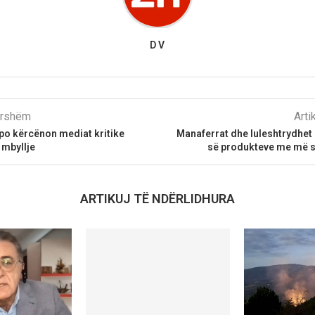
D V
parshëm
Arti
po kërcënon mediat kritike
Manaferrat dhe luleshtrydhet n
 mbyllje
së produkteve me më 
ARTIKUJ TË NDËRLIDHURA