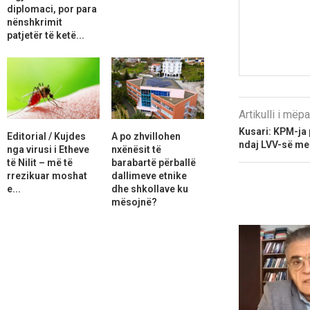
diplomaci, por para
nënshkrimit
patjetër të ketë...
Artikulli i më
Kusari: KPM-ja 
Editorial / Kujdes
A po zhvillohen
ndaj LVV-së me
nga virusi i Etheve
nxënësit të
të Nilit – më të
barabartë përballë
rrezikuar moshat
dallimeve etnike
e...
dhe shkollave ku
mësojnë?