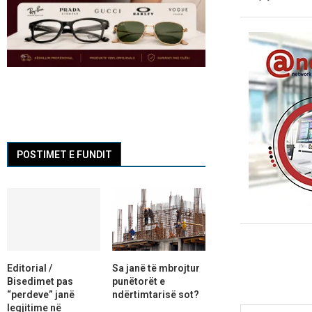
POSTIMET E FUNDIT
Editorial /
Sa janë të mbrojtur
Bisedimet pas
punëtorët e
“perdeve” janë
ndërtimtarisë sot?
legjitime në