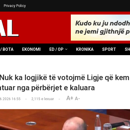
Privacy Policy
/ BOTA
EKONOMI
ED / OP
KRONIKA
SPORT
S
Nuk ka logjikë të votojmë Ligje që kem
tuar nga përbërjet e kaluara
A+
A-
6.2026 16:55
2,115
e lexuar