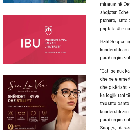
miratuar në Qe
shqiptar. Edhe 
plenare, ishte 
paplotë dhe nuk
Halil Snopçe n
kundërshtuam f
paraburgim shtë
“Gati se nuk ka
dhe ne e emërt
dhe pikërisht,
ka logjik tani t
thjeshtë është
kundërshtuam f
paraburgim shtë
Snopçe, në se