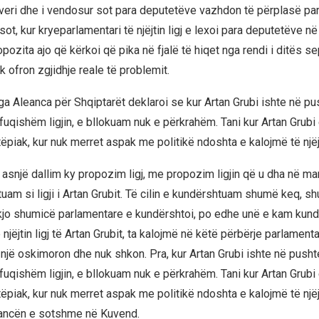
veri dhe i vendosur sot para deputetëve vazhdon të përplasë part
sot, kur kryeparlamentari të njëjtin ligj e lexoi para deputetëve n
opozita ajo që kërkoi që pika në fjalë të hiqet nga rendi i ditës se
 ofron zgjidhje reale të problemit.
ga Aleanca për Shqiptarët deklaroi se kur Artan Grubi ishte në pu
uqishëm ligjin, e bllokuam nuk e përkrahëm. Tani kur Artan Grubi
piak, kur nuk merret aspak me politikë ndoshta e kalojmë të njëjt
 asnjë dallim ky propozim ligj, me propozim ligjin që u dha në ma
uam si ligji i Artan Grubit. Të cilin e kundërshtuam shumë keq, 
 kjo shumicë parlamentare e kundërshtoi, po edhe unë e kam kund
ë njëjtin ligj të Artan Grubit, ta kalojmë në këtë përbërje parlamenta
 një oskimoron dhe nuk shkon. Pra, kur Artan Grubi ishte në pusht
uqishëm ligjin, e bllokuam nuk e përkrahëm. Tani kur Artan Grubi
piak, kur nuk merret aspak me politikë ndoshta e kalojmë të njëjti
ancën e sotshme në Kuvend.