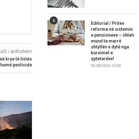
5
Editorial / Priten
reforma në sistemin
e pensioneve – shteti
mund ta marrë
shtyllën e dytë nga
kulli i ardhshëm
kursimet e
qytetarëve!
ë krye të listës
shumë pesticide
03.08.2026 15:00