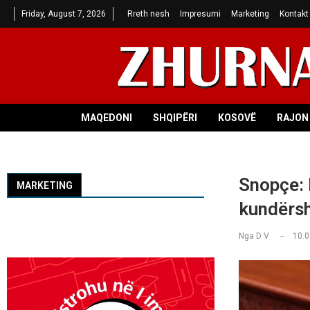
Friday, August 7, 2026
Rreth nesh
Impresumi
Marketing
Kontakt
MAQEDONI
SHQIPËRI
KOSOVË
RAJON 
Snopçe: 
MARKETING
kundërsh
Nga
D V
10.0