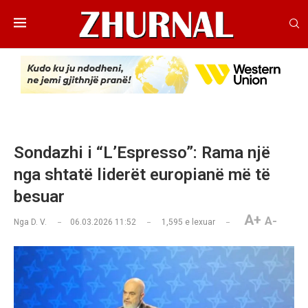
Sondazhi i “L’Espresso”: Rama një
nga shtatë liderët europianë më të
besuar
A+
A-
Nga
D. V.
06.03.2026 11:52
1,595
e lexuar