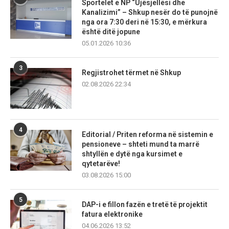
Sportelet e NP “Ujësjellësi dhe
Kanalizimi” – Shkup nesër do të punojnë
nga ora 7:30 deri në 15:30, e mërkura
është ditë jopune
05.01.2026 10:36
3
Regjistrohet tërmet në Shkup
02.08.2026 22:34
4
Editorial / Priten reforma në sistemin e
pensioneve – shteti mund ta marrë
shtyllën e dytë nga kursimet e
qytetarëve!
03.08.2026 15:00
5
DAP-i e fillon fazën e tretë të projektit
fatura elektronike
04.06.2026 13:52