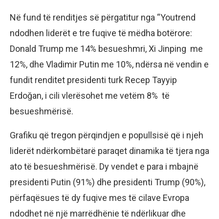
Në fund të renditjes së përgatitur nga “Youtrend
ndodhen liderët e tre fuqive të mëdha botërore:
Donald Trump me 14% besueshmri, Xi Jinping me
12%, dhe Vladimir Putin me 10%, ndërsa në vendin e
fundit renditet presidenti turk Recep Tayyip
Erdoğan, i cili vlerësohet me vetëm 8% të
besueshmërisë.
Grafiku që tregon përqindjen e popullsisë që i njeh
liderët ndërkombëtarë paraqet dinamika të tjera nga
ato të besueshmërisë. Dy vendet e para i mbajnë
presidenti Putin (91%) dhe presidenti Trump (90%),
përfaqësues të dy fuqive mes të cilave Evropa
ndodhet në një marrëdhënie të ndërlikuar dhe