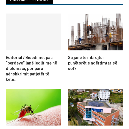
Editorial / Bisedimet pas
Sa janë të mbrojtur
“perdeve” janë legjitime në
punëtorët e ndërtimtarisë
diplomaci, por para
sot?
nënshkrimit patjetër të
ketë...