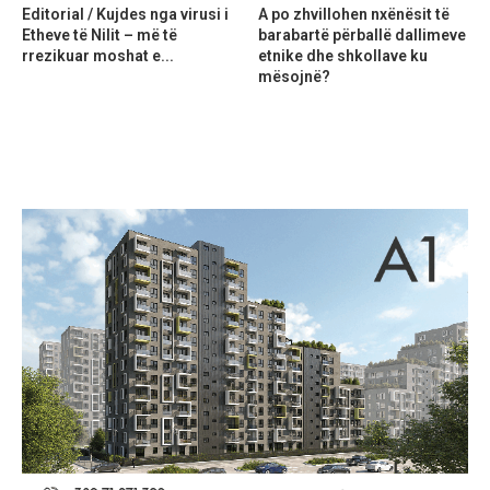
Editorial / Kujdes nga virusi i
A po zhvillohen nxënësit të
Etheve të Nilit – më të
barabartë përballë dallimeve
rrezikuar moshat e...
etnike dhe shkollave ku
mësojnë?