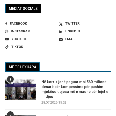
MEDIAT SOCIALE
FACEBOOK
TWITTER
INSTAGRAM
LINKEDIN
YOUTUBE
EMAIL
TIKTOK
MË TË LEXUARA
1
Në korrik janë paguar mbi 560 milionë
denarë për kompensime për pushim
mjekësor, pjesa më e madhe për lejet e
lindjes
28.07.2026 15:52
2