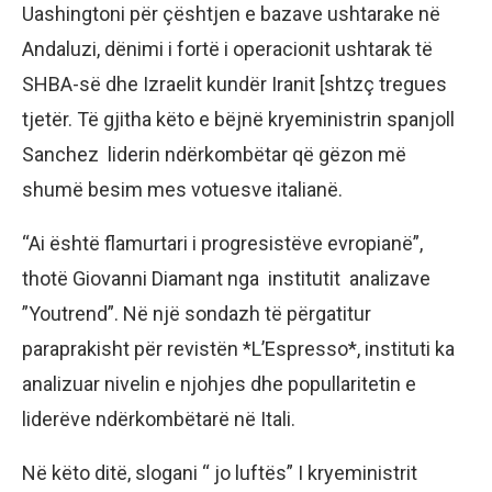
Uashingtoni për çështjen e bazave ushtarake në
Andaluzi, dënimi i fortë i operacionit ushtarak të
SHBA-së dhe Izraelit kundër Iranit [shtzç tregues
tjetër. Të gjitha këto e bëjnë kryeministrin spanjoll
Sanchez liderin ndërkombëtar që gëzon më
shumë besim mes votuesve italianë.
“Ai është flamurtari i progresistëve evropianë”,
thotë Giovanni Diamant nga institutit analizave
”Youtrend”. Në një sondazh të përgatitur
paraprakisht për revistën *L’Espresso*, instituti ka
analizuar nivelin e njohjes dhe popullaritetin e
liderëve ndërkombëtarë në Itali.
Në këto ditë, slogani “ jo luftës” I kryeministrit