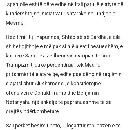
spanjolle është bërë edhe në Itali parullë e atyre që
kundërshtojnë iniciativat ushtarake në Lindjen e
Mesme.
Hezitimi i tij i hapur ndaj Shtëpisë së Bardhë, e cila
shihet gjithnjë e më pak si një aleat i besueshëm, e
ka bërë Sanchez zëdhënësin evropian të anti-
Trumpizmit, duke përqendruar tek Madridi
pritshmëritë e atyre që, edhe pse dënojnë regjimin
e ajatollahut Ali Khamenei, e konsiderojnë
ofensivën e Donald Trump dhe Benjamin
Netanyahu një shkelje të papranueshme të së
drejtës ndërkombëtare.
Sa i përket besimit neto, i llogaritur mbi bazën e të