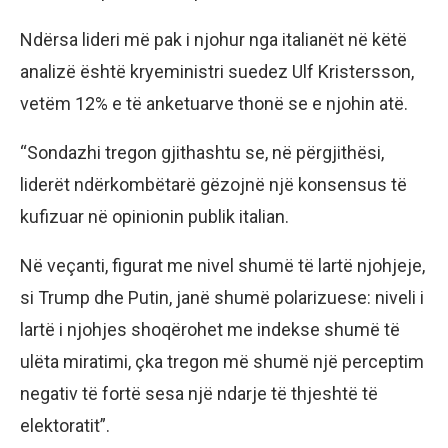
Ndërsa lideri më pak i njohur nga italianët në këtë
analizë është kryeministri suedez Ulf Kristersson,
vetëm 12% e të anketuarve thonë se e njohin atë.
“Sondazhi tregon gjithashtu se, në përgjithësi,
liderët ndërkombëtarë gëzojnë një konsensus të
kufizuar në opinionin publik italian.
Në veçanti, figurat me nivel shumë të lartë njohjeje,
si Trump dhe Putin, janë shumë polarizuese: niveli i
lartë i njohjes shoqërohet me indekse shumë të
ulëta miratimi, çka tregon më shumë një perceptim
negativ të fortë sesa një ndarje të thjeshtë të
elektoratit”.