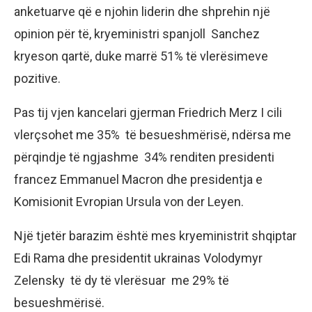
anketuarve që e njohin liderin dhe shprehin një
opinion për të, kryeministri spanjoll Sanchez
kryeson qartë, duke marrë 51% të vlerësimeve
pozitive.
Pas tij vjen kancelari gjerman Friedrich Merz I cili
vlerçsohet me 35% të besueshmërisë, ndërsa me
përqindje të ngjashme 34% renditen presidenti
francez Emmanuel Macron dhe presidentja e
Komisionit Evropian Ursula von der Leyen.
Një tjetër barazim është mes kryeministrit shqiptar
Edi Rama dhe presidentit ukrainas Volodymyr
Zelensky të dy të vlerësuar me 29% të
besueshmërisë.