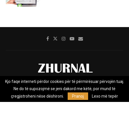
Kjo faqe interneti përdor cookies për të përmirësuar përvojën tuaj.
Rreth nesh
Impresumi
Marketing
Kontakt
Ne do të supozojmë se jeni dakord me këtë, por mund të
Privacy Policy
çregjistroheni nëse dëshironi.
Pranoj
Lexo më tepër
Zhurnal.mk është Agjenci e Lajmeve e pavarur, e themeluar në vitin
2009, që e mbulon Maqedoninë, Kosovën, Shqipërinë edhe lajmet
nga bota.
@2026 - All Right Reserved. Designed and Developed by