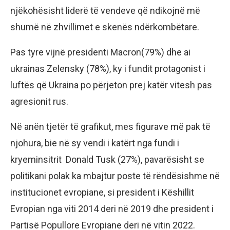
njëkohësisht liderë të vendeve që ndikojnë më
shumë në zhvillimet e skenës ndërkombëtare.
Pas tyre vijnë presidenti Macron(79%) dhe ai
ukrainas Zelensky (78%), ky i fundit protagonist i
luftës që Ukraina po përjeton prej katër vitesh pas
agresionit rus.
Në anën tjetër të grafikut, mes figurave më pak të
njohura, bie në sy vendi i katërt nga fundi i
kryeminsitrit Donald Tusk (27%), pavarësisht se
politikani polak ka mbajtur poste të rëndësishme në
institucionet evropiane, si president i Këshillit
Evropian nga viti 2014 deri në 2019 dhe president i
Partisë Popullore Evropiane deri në vitin 2022.