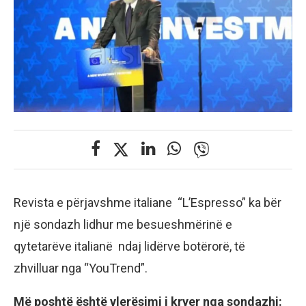
Revista e përjavshme italiane “L’Espresso” ka bër
një sondazh lidhur me besueshmërinë e
qytetarëve italianë ndaj lidërve botërorë, të
zhvilluar nga “YouTrend”.
Më poshtë është vlerësimi i kryer nga sondazhi: