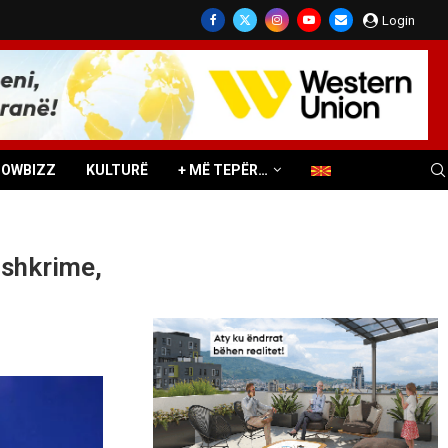
Login
HOWBIZZ
KULTURË
+ MË TEPËR…
nshkrime,