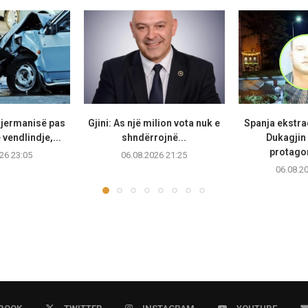
Gjermanisë pas
Gjini: As një milion vota nuk e
Spanja ekstr
vendlindje,...
shndërrojnë...
Dukagjin 
protagon
26 23:05
06.08.2026 21:25
06.08.2