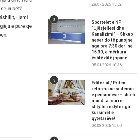
28.07.2026 15:52
 se ia bëtë
hillit, i jemi
2
Sportelet e NP
gjëja e parë që
“Ujësjellësi dhe
Kanalizimi” – Shkup
sen.
nesër do të punojnë
nga ora 7:30 deri në
15:30, e mërkura
është ditë jopune
05.01.2026 10:36
3
Editorial / Priten
reforma në sistemin
e pensioneve – shteti
mund ta marrë
shtyllën e dytë nga
kursimet e
qytetarëve!
03.08.2026 15:00