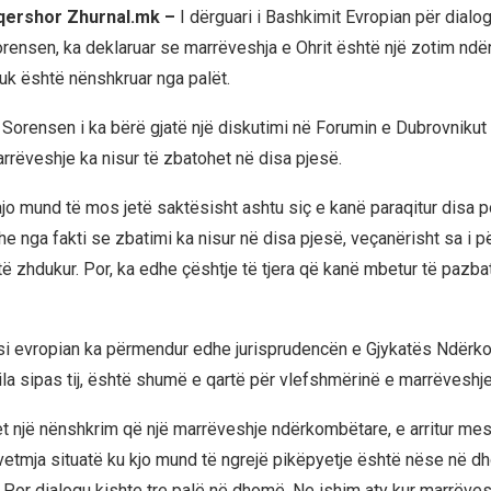
 qershor Zhurnal.mk –
I dërguari i Bashkimit Evropian për dial
orensen, ka deklaruar se marrëveshja e Ohrit është një zotim ndë
uk është nënshkruar nga palët.
Sorensen i ka bërë gjatë një diskutimi në Forumin e Dubrovnikut 
marrëveshje ka nisur të zbatohet në disa pjesë.
 ajo mund të mos jetë saktësisht ashtu siç e kanë paraqitur disa po
 nga fakti se zbatimi ka nisur në disa pjesë, veçanërisht sa i p
ë zhdukur. Por, ka edhe çështje të tjera që kanë mbetur të pazbat
i evropian ka përmendur edhe jurisprudencën e Gjykatës Ndërk
ila sipas tij, është shumë e qartë për vlefshmërinë e marrëveshje
et një nënshkrim që një marrëveshje ndërkombëtare, e arritur mes 
vetmja situatë ku kjo mund të ngrejë pikëpyetje është nëse në d
Por dialogu kishte tre palë në dhomë. Ne ishim aty kur marrëveshj