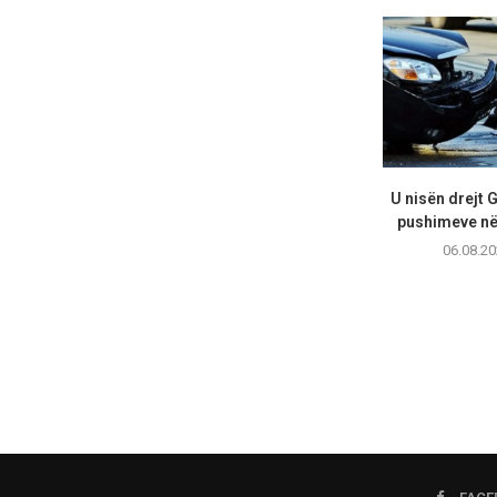
U nisën drejt 
pushimeve në 
06.08.20