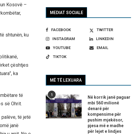
ogun Kosovë –
rkombëtar,
MEDIAT SOCIALE
FACEBOOK
TWITTER
të shtunën, ku
INSTAGRAM
LINKEDIN
YOUTUBE
EMAIL
litikanë,
TIKTOK
ërket çështjes
uara”, ka
MË TË LEXUARA
ombëtare të
1
Në korrik janë paguar
mbi 560 milionë
s së Ohrit.
denarë për
kompensime për
palëve, të jetë
pushim mjekësor,
homë janë
pjesa më e madhe
për lejet e lindjes
a u arrit. Ne e