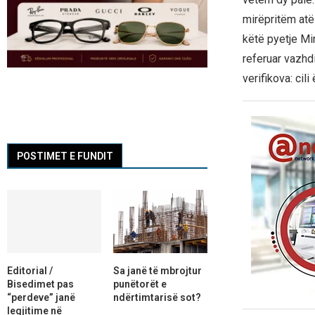
mirëpritëm atë
këtë pyetje Mir
referuar vazhdi
verifikova: cil
POSTIMET E FUNDIT
Editorial /
Sa janë të mbrojtur
Bisedimet pas
punëtorët e
“perdeve” janë
ndërtimtarisë sot?
legjitime në