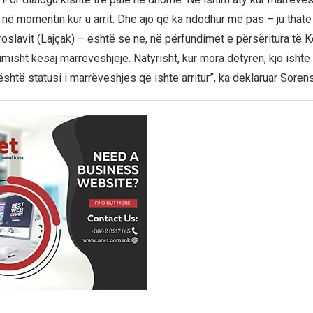
 në momentin kur u arrit. Dhe ajo që ka ndodhur më pas – ju thatë
oslavit (Lajçak) – është se ne, në përfundimet e përsëritura të Kës
misht kësaj marrëveshjeje. Natyrisht, kur mora detyrën, kjo ishte 
i është statusi i marrëveshjes që ishte arritur”, ka deklaruar Soren