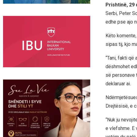
Prishtinë, 29
Serbi, Peter S
edhe pse ajo n
Këto komente, 
sipas tij, kjo 
“Tani, fakti që
dëshmohet edhe
së personave t
deklaruar ai.
Ndërmjetësues
Drejtësisë, e c
“Nuk ju nevojit
e vlefshme. E 
vetëm dy palë. 