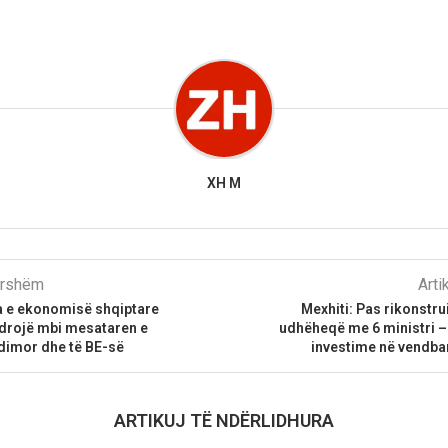
XH M
parshëm
Arti
ja e ekonomisë shqiptare
Mexhiti: Pas rikonstru
drojë mbi mesataren e
udhëheqë me 6 ministri –
dimor dhe të BE-së
investime në vendba
ARTIKUJ TË NDËRLIDHURA