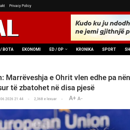
akt
Privacy Policy
/ BOTA
EKONOMI
ED / OP
KRONIKA
SPORT
S
: Marrëveshja e Ohrit vlen edhe pa në
sur të zbatohet në disa pjesë
A+
A-
.06.2026 21:44
2,368
e lexuar