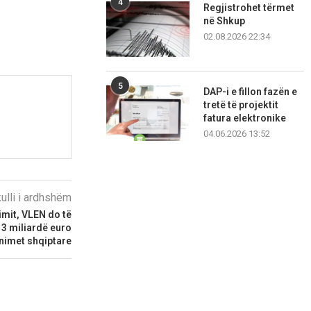
4
Regjistrohet tërmet
në Shkup
02.08.2026 22:34
5
DAP-i e fillon fazën e
tretë të projektit
fatura elektronike
04.06.2026 13:52
kulli i ardhshëm
imit, VLEN do të
 3 miliardë euro
nimet shqiptare