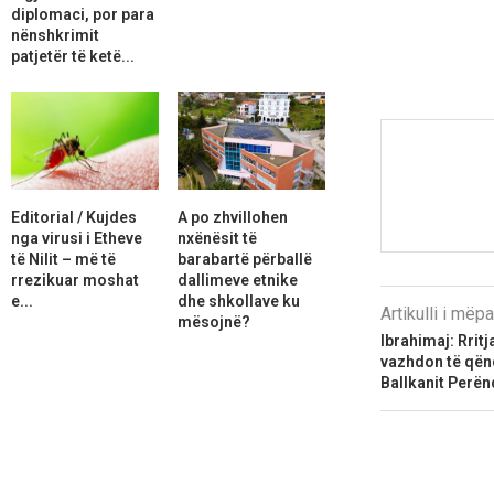
diplomaci, por para
nënshkrimit
patjetër të ketë...
Editorial / Kujdes
A po zhvillohen
nga virusi i Etheve
nxënësit të
të Nilit – më të
barabartë përballë
rrezikuar moshat
dallimeve etnike
e...
dhe shkollave ku
Artikulli i më
mësojnë?
Ibrahimaj: Rrit
vazhdon të qën
Ballkanit Perën