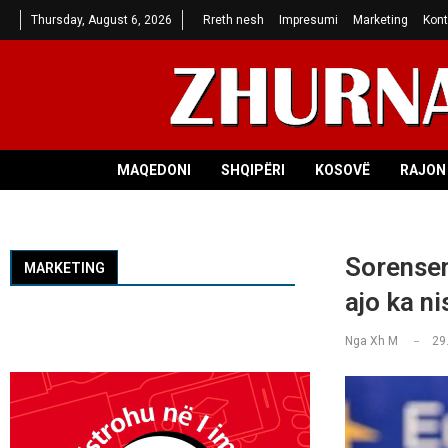
Thursday, August 6, 2026
Rreth nesh
Impresumi
Marketing
Kont
MAQEDONI
SHQIPËRI
KOSOVË
RAJON 
Sorensen
MARKETING
ajo ka ni
Nga
Xh M
29