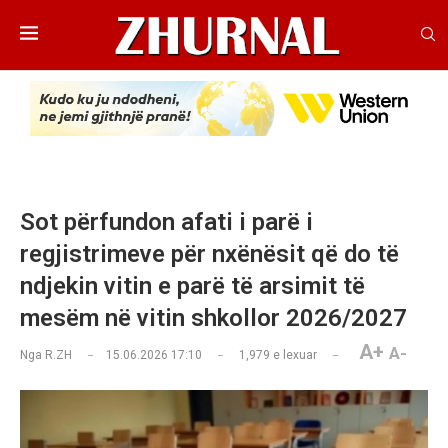
Sot përfundon afati i parë i
regjistrimeve për nxënësit që do të
ndjekin vitin e parë të arsimit të
mesëm në vitin shkollor 2026/2027
A+
A-
Nga
R.ZH
15.06.2026 17:10
1,979
e lexuar