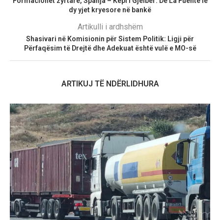
Formacionet zyrtare, Spanja – Kepi i Gjelbër: De La Fuente lë
dy yjet kryesore në bankë
Artikulli i ardhshëm
Shasivari në Komisionin për Sistem Politik: Ligji për
Përfaqësim të Drejtë dhe Adekuat është vulë e MO-së
ARTIKUJ TË NDËRLIDHURA