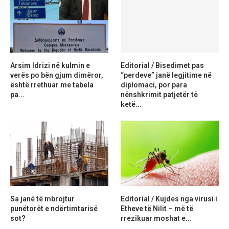
Arsim Idrizi në kulmin e
Editorial / Bisedimet pas
verës po bën gjum dimëror,
“perdeve” janë legjitime në
është rrethuar me tabela
diplomaci, por para
pa...
nënshkrimit patjetër të
ketë...
Sa janë të mbrojtur
Editorial / Kujdes nga virusi i
punëtorët e ndërtimtarisë
Etheve të Nilit – më të
sot?
rrezikuar moshat e...