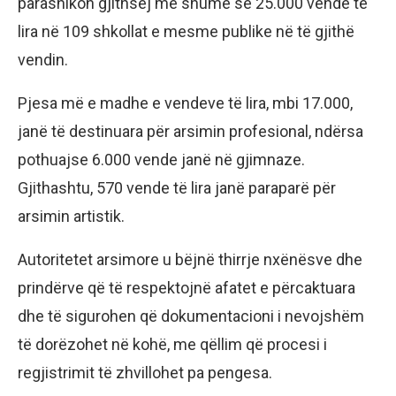
parashikon gjithsej më shumë se 25.000 vende të
lira në 109 shkollat e mesme publike në të gjithë
vendin.
Pjesa më e madhe e vendeve të lira, mbi 17.000,
janë të destinuara për arsimin profesional, ndërsa
pothuajse 6.000 vende janë në gjimnaze.
Gjithashtu, 570 vende të lira janë paraparë për
arsimin artistik.
Autoritetet arsimore u bëjnë thirrje nxënësve dhe
prindërve që të respektojnë afatet e përcaktuara
dhe të sigurohen që dokumentacioni i nevojshëm
të dorëzohet në kohë, me qëllim që procesi i
regjistrimit të zhvillohet pa pengesa.