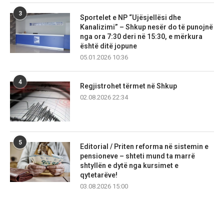
3
Sportelet e NP “Ujësjellësi dhe
Kanalizimi” – Shkup nesër do të punojnë
nga ora 7:30 deri në 15:30, e mërkura
është ditë jopune
05.01.2026 10:36
4
Regjistrohet tërmet në Shkup
02.08.2026 22:34
5
Editorial / Priten reforma në sistemin e
pensioneve – shteti mund ta marrë
shtyllën e dytë nga kursimet e
qytetarëve!
03.08.2026 15:00