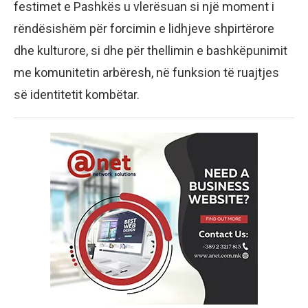
festimet e Pashkës u vlerësuan si një moment i
rëndësishëm për forcimin e lidhjeve shpirtërore
dhe kulturore, si dhe për thellimin e bashkëpunimit
me komunitetin arbëresh, në funksion të ruajtjes
së identitetit kombëtar.