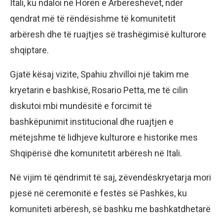
Itali, ku ndaloi në Horën e Arbëreshëvet, ndër
qendrat më të rëndësishme të komunitetit
arbëresh dhe të ruajtjes së trashëgimisë kulturore
shqiptare.
Gjatë kësaj vizite, Spahiu zhvilloi një takim me
kryetarin e bashkisë, Rosario Petta, me të cilin
diskutoi mbi mundësitë e forcimit të
bashkëpunimit institucional dhe ruajtjen e
mëtejshme të lidhjeve kulturore e historike mes
Shqipërisë dhe komunitetit arbëresh në Itali.
Në vijim të qëndrimit të saj, zëvendëskryetarja mori
pjesë në ceremonitë e festës së Pashkës, ku
komuniteti arbëresh, së bashku me bashkatdhetarë