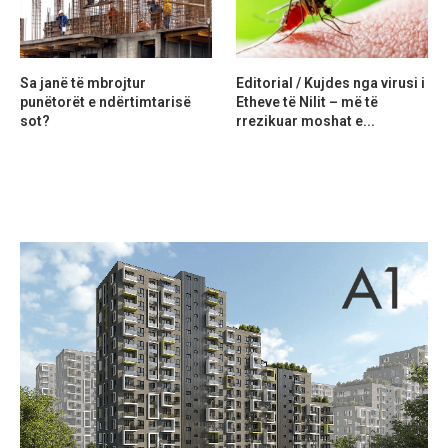
Sa janë të mbrojtur
Editorial / Kujdes nga virusi i
punëtorët e ndërtimtarisë
Etheve të Nilit – më të
sot?
rrezikuar moshat e...