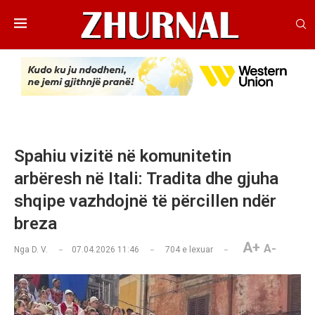
Spahiu vizitë në komunitetin
arbëresh në Itali: Tradita dhe gjuha
shqipe vazhdojnë të përcillen ndër
breza
A+
A-
Nga
D. V.
07.04.2026 11:46
704
e lexuar