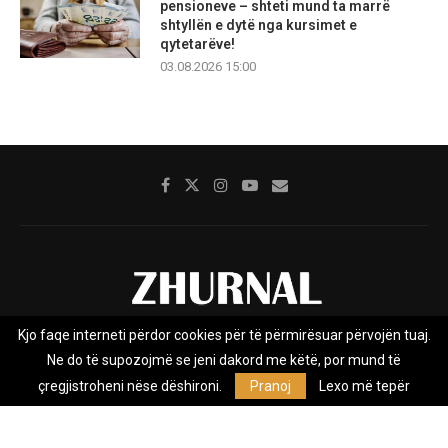
pensioneve – shteti mund ta marrë
shtyllën e dytë nga kursimet e
qytetarëve!
03.08.2026 15:00
Kjo faqe interneti përdor cookies për të përmirësuar përvojën tuaj.
Rreth nesh
Impresumi
Marketing
Kontakt
Ne do të supozojmë se jeni dakord me këtë, por mund të
Privacy Policy
çregjistroheni nëse dëshironi.
Pranoj
Lexo më tepër
Zhurnal.mk është Agjenci e Lajmeve e pavarur, e themeluar në vitin
2009, që e mbulon Maqedoninë, Kosovën, Shqipërinë edhe lajmet
nga bota.