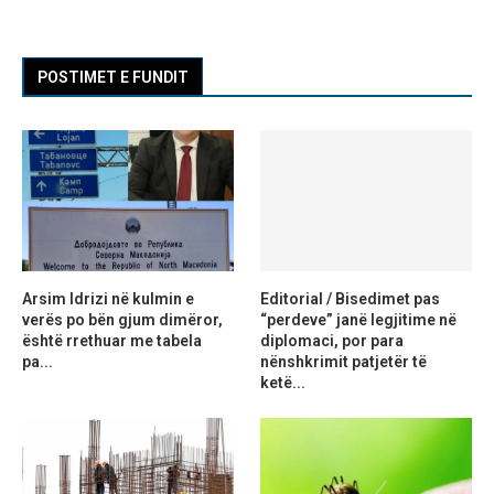
POSTIMET E FUNDIT
Arsim Idrizi në kulmin e
Editorial / Bisedimet pas
verës po bën gjum dimëror,
“perdeve” janë legjitime në
është rrethuar me tabela
diplomaci, por para
pa...
nënshkrimit patjetër të
ketë...