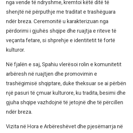
nga vende të ndryshme, kremtoi këtë ditë të
shenjtë në përputhje me traditat e trashëguara
ndër breza. Ceremonitë u karakterizuan nga
përdorimi i gjuhës shqipe dhe ruajtja e riteve të
veçanta fetare, si shprehje e identitetit të fortë
kulturor.
Në fjalën e saj, Spahiu vlerësoi rolin e komunitetit
arbëresh në ruajtjen dhe promovimin e
trashëgimisë shqiptare, duke theksuar se ai përbën
një pasuri të çmuar kulturore, ku tradita, besimi dhe
gjuha shqipe vazhdojnë të jetojnë dhe të përcillen
ndër breza.
Vizita në Hora e Arbëreshëvet dhe pjesëmarrja në