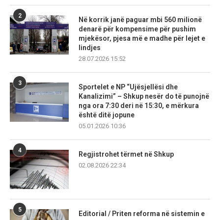
2
Në korrik janë paguar mbi 560 milionë
denarë për kompensime për pushim
mjekësor, pjesa më e madhe për lejet e
lindjes
28.07.2026 15:52
3
Sportelet e NP “Ujësjellësi dhe
Kanalizimi” – Shkup nesër do të punojnë
nga ora 7:30 deri në 15:30, e mërkura
është ditë jopune
05.01.2026 10:36
4
Regjistrohet tërmet në Shkup
02.08.2026 22:34
5
Editorial / Priten reforma në sistemin e