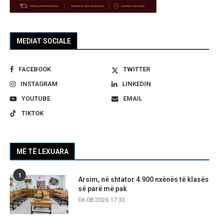
MEDIAT SOCIALE
FACEBOOK
TWITTER
INSTAGRAM
LINKEDIN
YOUTUBE
EMAIL
TIKTOK
MË TË LEXUARA
1
Arsim, në shtator 4.900 nxënës të klasës
së parë më pak
06.08.2026 17:33