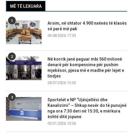
MË TË LEXUARA
1
Arsim, në shtator 4.900 nxënës të klasës
së parë më pak
06.08.2026 17:33
2
Në korrik janë paguar mbi 560 milionë
denarë për kompensime për pushim
mjekësor, pjesa më e madhe për lejet e
lindjes
28.07.2026 15:52
3
Sportelet e NP “Ujësjellësi dhe
Kanalizimi” – Shkup nesër do të punojnë
nga ora 7:30 deri në 15:30, e mërkura
është ditë jopune
05.01.2026 10:36