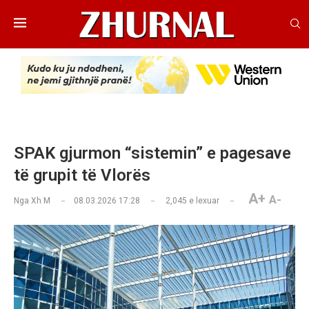
SPAK gjurmon “sistemin” e pagesave
të grupit të Vlorës
A+
A-
Nga
Xh M
08.03.2026 17:28
2,045
e lexuar