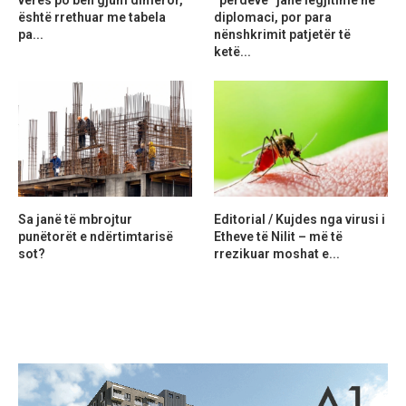
verës po bën gjum dimëror,
“perdeve” janë legjitime në
është rrethuar me tabela
diplomaci, por para
pa...
nënshkrimit patjetër të
ketë...
Sa janë të mbrojtur
Editorial / Kujdes nga virusi i
punëtorët e ndërtimtarisë
Etheve të Nilit – më të
sot?
rrezikuar moshat e...