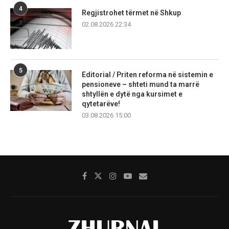
4
Regjistrohet tërmet në Shkup
02.08.2026 22:34
5
Editorial / Priten reforma në sistemin e
pensioneve – shteti mund ta marrë
shtyllën e dytë nga kursimet e
qytetarëve!
03.08.2026 15:00