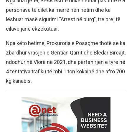
Nga ana tjetër, SPAK është duke hetuar pasuritë e 8
personave të cilët ka marrë nën hetim dhe ka
lëshuar masë sigurimi “Arrest në burg”, tre prej të
cilave janë ekzekutuar.
Nga këto hetime, Prokuroria e Posaçme thotë se ka
zbardhur vrasjen e Gentian Qarrit dhe Bledar Bircajt,
ndodhur në Vlorë në 2021, dhe përfshirjen e tyre në
4 tentativa trafiku të mbi 1 ton kokainë dhe afro 700
kg kanabis.