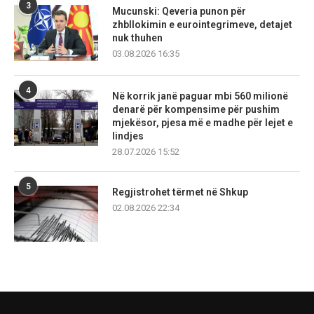
3
Mucunski: Qeveria punon për
zhbllokimin e eurointegrimeve, detajet
nuk thuhen
03.08.2026 16:35
4
Në korrik janë paguar mbi 560 milionë
denarë për kompensime për pushim
mjekësor, pjesa më e madhe për lejet e
lindjes
28.07.2026 15:52
5
Regjistrohet tërmet në Shkup
02.08.2026 22:34