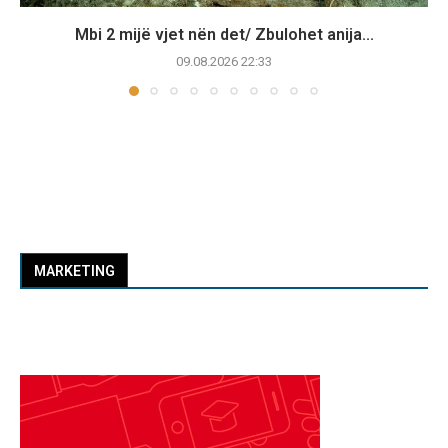
Mbi 2 mijë vjet nën det/ Zbulohet anija...
09.08.2026 22:33
MARKETING