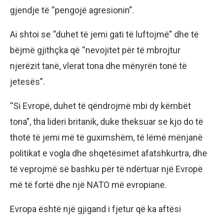
gjendje të “pengojë agresionin”.
Ai shtoi se “duhet të jemi gati të luftojmë” dhe të
bëjmë gjithçka që “nevojitet për të mbrojtur
njerëzit tanë, vlerat tona dhe mënyrën tonë të
jetesës”.
“Si Evropë, duhet të qëndrojmë mbi dy këmbët
tona”, tha lideri britanik, duke theksuar se kjo do të
thotë të jemi më të guximshëm, të lëmë mënjanë
politikat e vogla dhe shqetësimet afatshkurtra, dhe
të veprojmë së bashku për të ndërtuar një Evropë
më të fortë dhe një NATO më evropiane.
Evropa është një gjigand i fjetur që ka aftësi