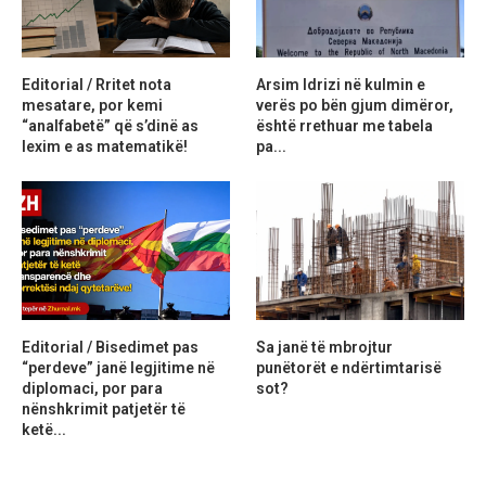
Editorial / Rritet nota
Arsim Idrizi në kulmin e
mesatare, por kemi
verës po bën gjum dimëror,
“analfabetë” që s’dinë as
është rrethuar me tabela
lexim e as matematikë!
pa...
Editorial / Bisedimet pas
Sa janë të mbrojtur
“perdeve” janë legjitime në
punëtorët e ndërtimtarisë
diplomaci, por para
sot?
nënshkrimit patjetër të
ketë...