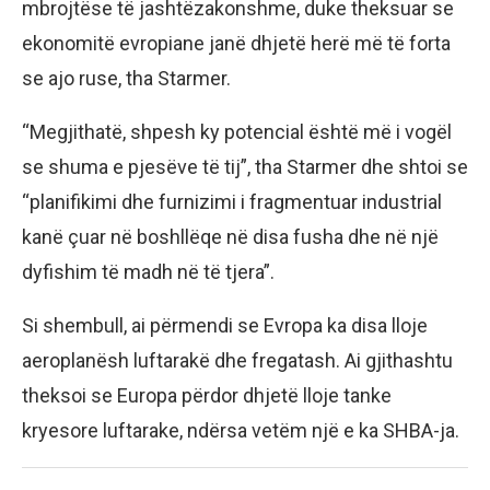
mbrojtëse të jashtëzakonshme, duke theksuar se
ekonomitë evropiane janë dhjetë herë më të forta
se ajo ruse, tha Starmer.
“Megjithatë, shpesh ky potencial është më i vogël
se shuma e pjesëve të tij”, tha Starmer dhe shtoi se
“planifikimi dhe furnizimi i fragmentuar industrial
kanë çuar në boshllëqe në disa fusha dhe në një
dyfishim të madh në të tjera”.
Si shembull, ai përmendi se Evropa ka disa lloje
aeroplanësh luftarakë dhe fregatash. Ai gjithashtu
theksoi se Europa përdor dhjetë lloje tanke
kryesore luftarake, ndërsa vetëm një e ka SHBA-ja.