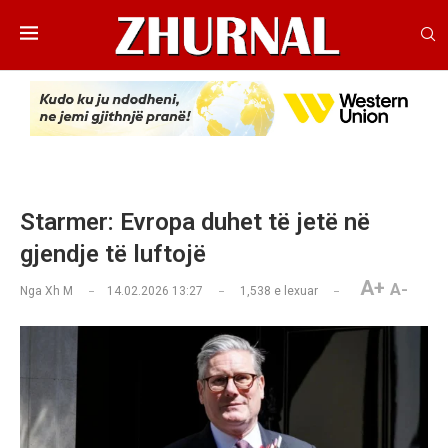
Starmer: Evropa duhet të jetë në
gjendje të luftojë
A+
A-
Nga
Xh M
14.02.2026 13:27
1,538
e lexuar