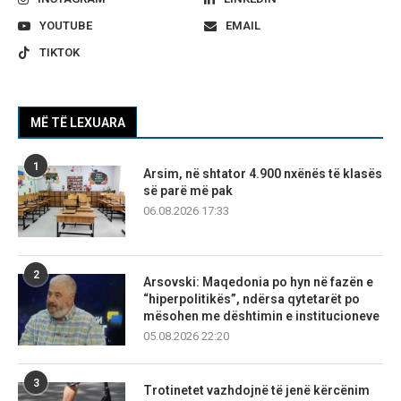
YOUTUBE
EMAIL
TIKTOK
MË TË LEXUARA
1
Arsim, në shtator 4.900 nxënës të klasës
së parë më pak
06.08.2026 17:33
2
Arsovski: Maqedonia po hyn në fazën e
“hiperpolitikës”, ndërsa qytetarët po
mësohen me dështimin e institucioneve
05.08.2026 22:20
3
Trotinetet vazhdojnë të jenë kërcënim