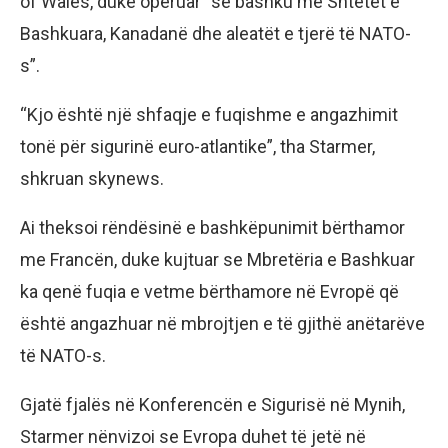
of Wales, duke operuar “së bashku me Shtetet e
Bashkuara, Kanadanë dhe aleatët e tjerë të NATO-
s”.
“Kjo është një shfaqje e fuqishme e angazhimit
tonë për sigurinë euro-atlantike”, tha Starmer,
shkruan skynews.
Ai theksoi rëndësinë e bashkëpunimit bërthamor
me Francën, duke kujtuar se Mbretëria e Bashkuar
ka qenë fuqia e vetme bërthamore në Evropë që
është angazhuar në mbrojtjen e të gjithë anëtarëve
të NATO-s.
Gjatë fjalës në Konferencën e Sigurisë në Mynih,
Starmer nënvizoi se Evropa duhet të jetë në