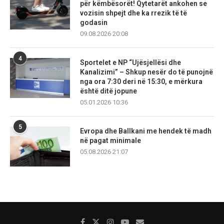
për këmbësorët! Qytetarët ankohen se
vozisin shpejt dhe ka rrezik të të
godasin
09.08.2026 20:08
4
Sportelet e NP “Ujësjellësi dhe
Kanalizimi” – Shkup nesër do të punojnë
nga ora 7:30 deri në 15:30, e mërkura
është ditë jopune
05.01.2026 10:36
5
Evropa dhe Ballkani me hendek të madh
në pagat minimale
05.08.2026 21:07