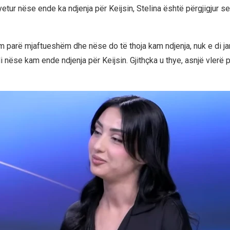
etur nëse ende ka ndjenja për Keijsin, Stelina është përgjigjur s
 parë mjaftueshëm dhe nëse do të thoja kam ndjenja, nuk e di 
di nëse kam ende ndjenja për Keijsin. Gjithçka u thye, asnjë vlerë 