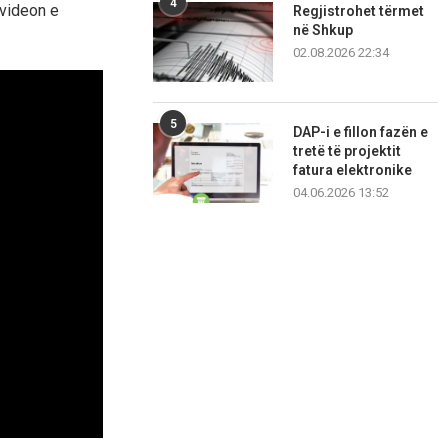
4
 videon e
Regjistrohet tërmet
në Shkup
02.08.2026 22:34
5
DAP-i e fillon fazën e
tretë të projektit
fatura elektronike
04.06.2026 13:52