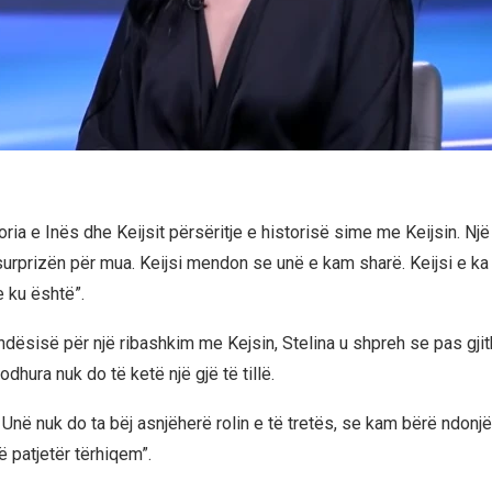
ria e Inës dhe Keijsit përsëritje e historisë sime me Keijsin. Një
 surprizën për mua. Keijsi mendon se unë e kam sharë. Keijsi e ka
 ku është”.
ndësisë për një ribashkim me Kejsin, Stelina u shpreh se pas gjit
odhura nuk do të ketë një gjë të tillë.
. Unë nuk do ta bëj asnjëherë rolin e të tretës, se kam bërë ndonj
ë patjetër tërhiqem”.