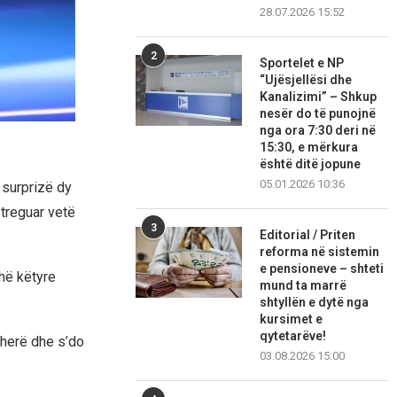
28.07.2026 15:52
2
Sportelet e NP
“Ujësjellësi dhe
Kanalizimi” – Shkup
nesër do të punojnë
nga ora 7:30 deri në
15:30, e mërkura
është ditë jopune
05.01.2026 10:36
 surprizë dy
 treguar vetë
3
Editorial / Priten
reforma në sistemin
e pensioneve – shteti
hë këtyre
mund ta marrë
shtyllën e dytë nga
kursimet e
qytetarëve!
ëherë dhe s’do
03.08.2026 15:00