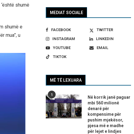
e ‘është shumë
MEDIAT SOCIALE
jam shumë e
FACEBOOK
TWITTER
për mua”, u
INSTAGRAM
LINKEDIN
YOUTUBE
EMAIL
TIKTOK
MË TË LEXUARA
1
Në korrik janë paguar
mbi 560 milionë
denarë për
kompensime për
pushim mjekësor,
pjesa më e madhe
për lejet e lindjes