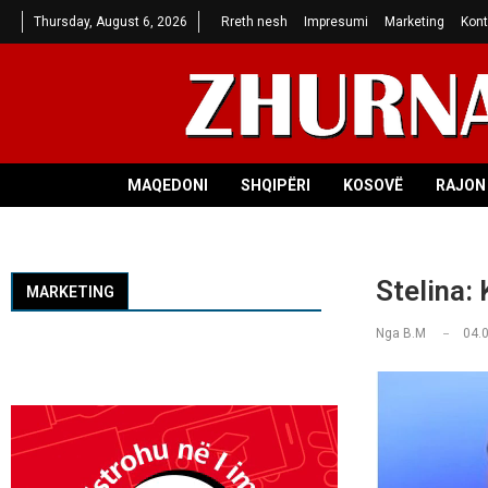
Thursday, August 6, 2026
Rreth nesh
Impresumi
Marketing
Kont
MAQEDONI
SHQIPËRI
KOSOVË
RAJON 
Stelina: 
MARKETING
Nga
B.M
04.