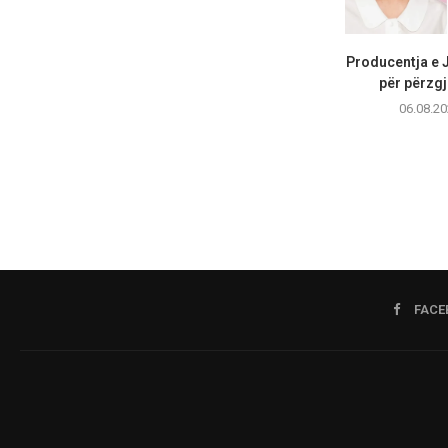
Producentja e 
për përzgj
06.08.20
FACE