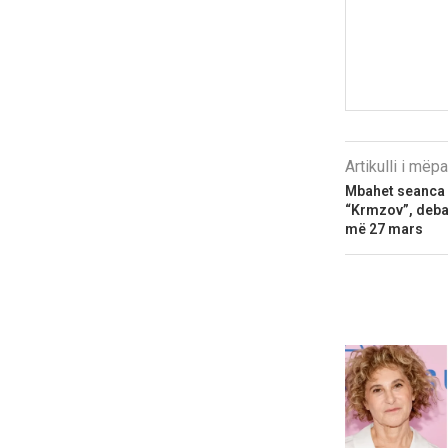
Artikulli i më
Mbahet seanca p
“Krmzov”, debat
më 27 mars