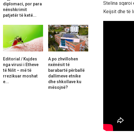
Stelina sqaroi 
diplomaci, por para
nënshkrimit
Keijsit dhe të 
patjetër të ketë...
Editorial / Kujdes
A po zhvillohen
nga virusi i Etheve
nxënësit të
të Nilit – më të
barabartë përballë
rrezikuar moshat
dallimeve etnike
e...
dhe shkollave ku
mësojnë?