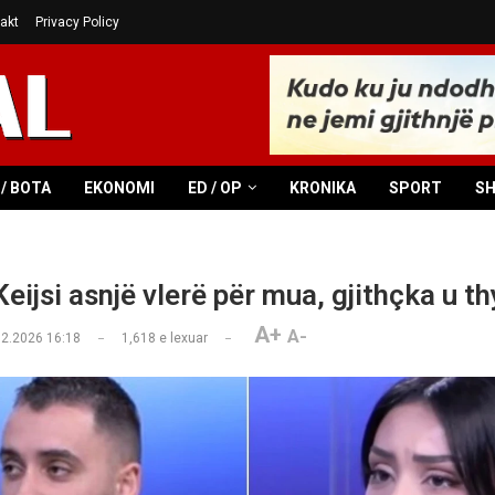
akt
Privacy Policy
/ BOTA
EKONOMI
ED / OP
KRONIKA
SPORT
S
Keijsi asnjë vlerë për mua, gjithçka u t
A+
A-
02.2026 16:18
1,618
e lexuar