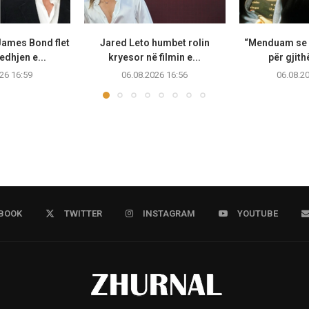
James Bond flet
Jared Leto humbet rolin
“Menduam se i
edhjen e...
kryesor në filmin e...
për gjithë
26 16:59
06.08.2026 16:56
06.08.2
BOOK
TWITTER
INSTAGRAM
YOUTUBE