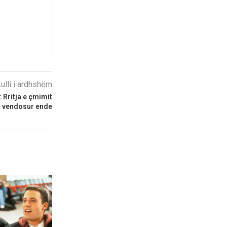
kulli i ardhshëm
: Rritja e çmimit
ë vendosur ende