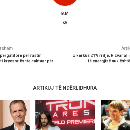
B.M
parshëm
Arti
ërgatitore për rastin
U kërkua 21% rritje, Rizvanolli
i kryesor është caktuar për
të energjisë nuk ësht
ARTIKUJ TË NDËRLIDHURA