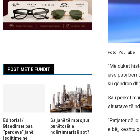
Foto: YouTube
“Më duket histo
POSTIMET E FUNDIT
javë pasi bëri
ku qëndron dhe
Sa i përket mu
situatave të nd
“Patjetër që jo
Editorial /
Sa janë të mbrojtur
Bisedimet pas
punëtorët e
e bëj, kështu q
“perdeve” janë
ndërtimtarisë sot?
legjitime në