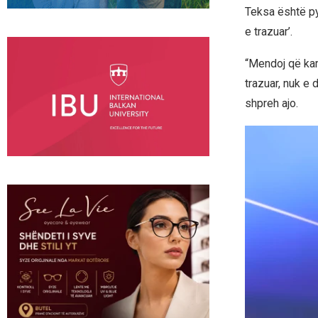
Teksa është py
e trazuar’.
“Mendoj që kam
trazuar, nuk e 
shpreh ajo.