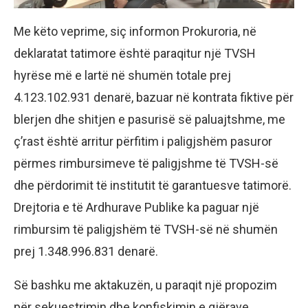
Me këto veprime, siç informon Prokuroria, në
deklaratat tatimore është paraqitur një TVSH
hyrëse më e lartë në shumën totale prej
4.123.102.931 denarë, bazuar në kontrata fiktive për
blerjen dhe shitjen e pasurisë së paluajtshme, me
ç’rast është arritur përfitim i paligjshëm pasuror
përmes rimbursimeve të paligjshme të TVSH-së
dhe përdorimit të institutit të garantuesve tatimorë.
Drejtoria e të Ardhurave Publike ka paguar një
rimbursim të paligjshëm të TVSH-së në shumën
prej 1.348.996.831 denarë.
Së bashku me aktakuzën, u paraqit një propozim
për sekuestrimin dhe konfiskimin e gjërave,