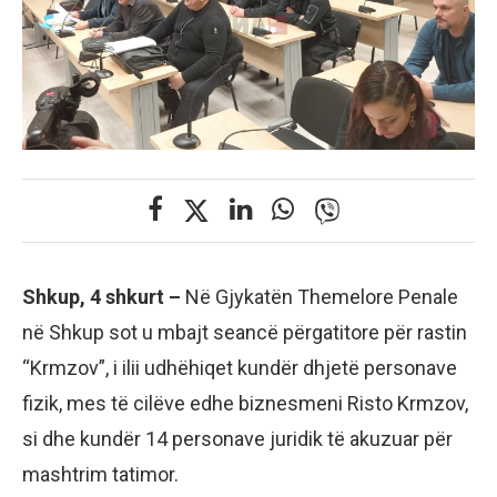
Shkup, 4 shkurt –
Në Gjykatën Themelore Penale
në Shkup sot u mbajt seancë përgatitore për rastin
“Krmzov”, i ilii udhëhiqet kundër dhjetë personave
fizik, mes të cilëve edhe biznesmeni Risto Krmzov,
si dhe kundër 14 personave juridik të akuzuar për
mashtrim tatimor.