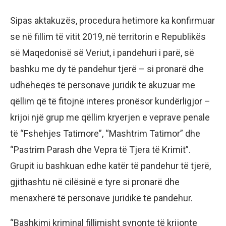
Sipas aktakuzës, procedura hetimore ka konfirmuar
se në fillim të vitit 2019, në territorin e Republikës
së Maqedonisë së Veriut, i pandehuri i parë, së
bashku me dy të pandehur tjerë – si pronarë dhe
udhëheqës të personave juridik të akuzuar me
qëllim që të fitojnë interes pronësor kundërligjor –
krijoi një grup me qëllim kryerjen e veprave penale
të “Fshehjes Tatimore”, “Mashtrim Tatimor” dhe
“Pastrim Parash dhe Vepra të Tjera të Krimit”.
Grupit iu bashkuan edhe katër të pandehur të tjerë,
gjithashtu në cilësinë e tyre si pronarë dhe
menaxherë të personave juridikë të pandehur.
“Bashkimi kriminal fillimisht synonte të krijonte