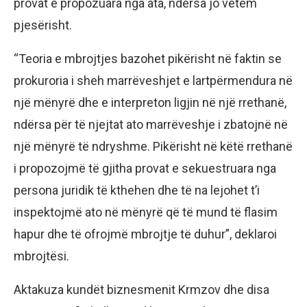
provat e propozuara nga ata, ndërsa jo vetëm
pjesërisht.
“Teoria e mbrojtjes bazohet pikërisht në faktin se
prokuroria i sheh marrëveshjet e lartpërmendura në
një mënyrë dhe e interpreton ligjin në një rrethanë,
ndërsa për të njejtat ato marrëveshje i zbatojnë në
një mënyrë të ndryshme. Pikërisht në këtë rrethanë
i propozojmë të gjitha provat e sekuestruara nga
persona juridik të kthehen dhe të na lejohet t’i
inspektojmë ato në mënyrë që të mund të flasim
hapur dhe të ofrojmë mbrojtje të duhur”, deklaroi
mbrojtësi.
Aktakuza kundët biznesmenit Krmzov dhe disa