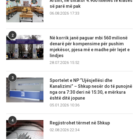
Arsim, në shtator 4.900 nxënës të klasës
së parë më pak
06.08.2026 17:33
2
Në korrik janë paguar mbi 560 milionë
denarë për kompensime për pushim
mjekësor, pjesa më e madhe për lejet e
lindjes
28.07.2026 15:52
3
Sportelet e NP “Ujësjellësi dhe
Kanalizimi” – Shkup nesër do të punojnë
nga ora 7:30 deri në 15:30, e mërkura
është ditë jopune
05.01.2026 10:36
4
Regjistrohet tërmet në Shkup
02.08.2026 22:34