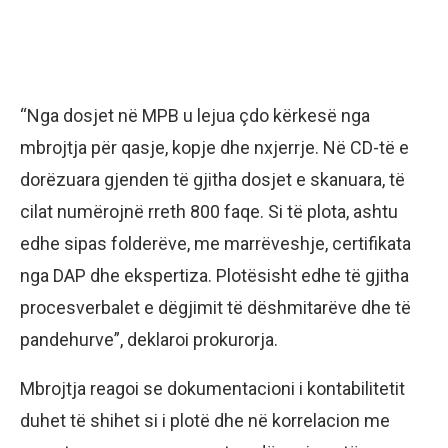
“Nga dosjet në MPB u lejua çdo kërkesë nga
mbrojtja për qasje, kopje dhe nxjerrje. Në CD-të e
dorëzuara gjenden të gjitha dosjet e skanuara, të
cilat numërojnë rreth 800 faqe. Si të plota, ashtu
edhe sipas folderëve, me marrëveshje, certifikata
nga DAP dhe ekspertiza. Plotësisht edhe të gjitha
procesverbalet e dëgjimit të dëshmitarëve dhe të
pandehurve”, deklaroi prokurorja.
Mbrojtja reagoi se dokumentacioni i kontabilitetit
duhet të shihet si i plotë dhe në korrelacion me