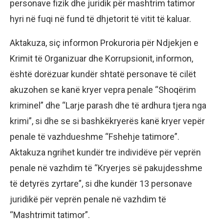
personave fizik dhe juridik për mashtrim tatimor
hyri në fuqi në fund të dhjetorit të vitit të kaluar.
Aktakuza, siç informon Prokuroria për Ndjekjen e
Krimit të Organizuar dhe Korrupsionit, informon,
është dorëzuar kundër shtatë personave të cilët
akuzohen se kanë kryer vepra penale “Shoqërim
kriminel” dhe “Larje parash dhe të ardhura tjera nga
krimi”, si dhe se si bashkëkryerës kanë kryer vepër
penale të vazhdueshme “Fshehje tatimore”.
Aktakuza ngrihet kundër tre individëve për veprën
penale në vazhdim të “Kryerjes së pakujdesshme
të detyrës zyrtare”, si dhe kundër 13 personave
juridikë për veprën penale në vazhdim të
“Mashtrimit tatimor”.