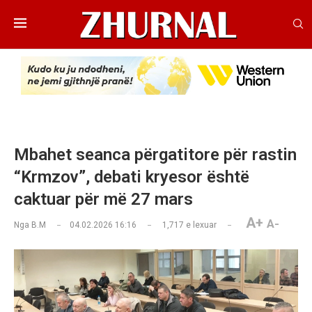
Mbahet seanca përgatitore për rastin
“Krmzov”, debati kryesor është
caktuar për më 27 mars
A+
A-
Nga
B.M
04.02.2026 16:16
1,717
e lexuar