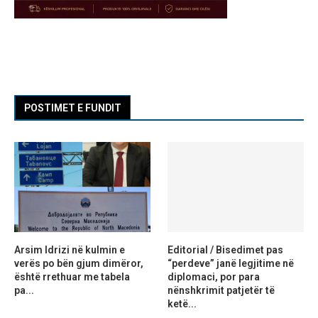
POSTIMET E FUNDIT
Arsim Idrizi në kulmin e
Editorial / Bisedimet pas
verës po bën gjum dimëror,
“perdeve” janë legjitime në
është rrethuar me tabela
diplomaci, por para
pa...
nënshkrimit patjetër të
ketë...