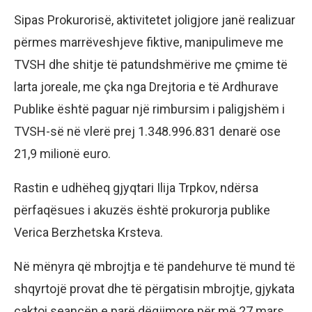
Sipas Prokurorisë, aktivitetet joligjore janë realizuar
përmes marrëveshjeve fiktive, manipulimeve me
TVSH dhe shitje të patundshmërive me çmime të
larta joreale, me çka nga Drejtoria e të Ardhurave
Publike është paguar një rimbursim i paligjshëm i
TVSH-së në vlerë prej 1.348.996.831 denarë ose
21,9 milionë euro.
Rastin e udhëheq gjyqtari Ilija Trpkov, ndërsa
përfaqësues i akuzës është prokurorja publike
Verica Berzhetska Krsteva.
Në mënyra që mbrojtja e të pandehurve të mund të
shqyrtojë provat dhe të përgatisin mbrojtje, gjykata
caktoi seancën e parë dëgjimore për më 27 mars,