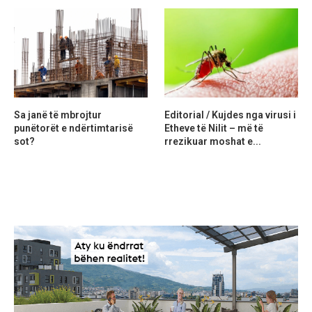
Sa janë të mbrojtur
Editorial / Kujdes nga virusi i
punëtorët e ndërtimtarisë
Etheve të Nilit – më të
sot?
rrezikuar moshat e...