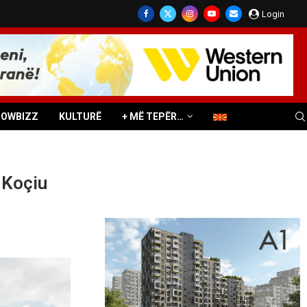
Login
HOWBIZZ
KULTURË
+ MË TEPËR…
 Koçiu