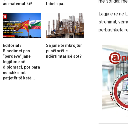
më solidar, më
as matematikë!
tabela pa...
Lagja e re në L
strehimit, vëm
përbashkëta re
Editorial /
Sa janë të mbrojtur
Bisedimet pas
punëtorët e
“perdeve” janë
ndërtimtarisë sot?
legjitime në
diplomaci, por para
nënshkrimit
patjetër të ketë...