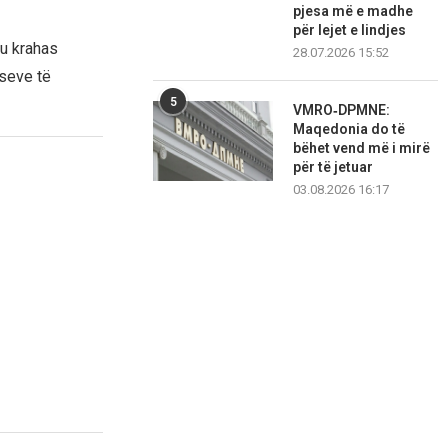
pjesa më e madhe
për lejet e lindjes
ku krahas
28.07.2026 15:52
iseve të
5
VMRO‑DPMNE:
Maqedonia do të
bëhet vend më i mirë
për të jetuar
03.08.2026 16:17