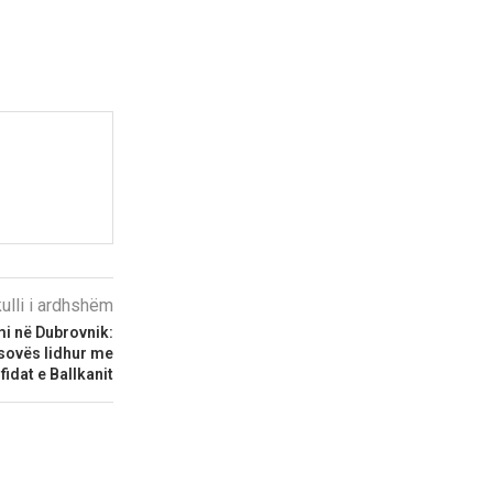
kulli i ardhshëm
i në Dubrovnik:
sovës lidhur me
fidat e Ballkanit