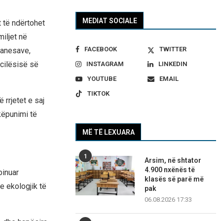
MEDIAT SOCIALE
t të ndërtohet
iljet në
FACEBOOK
TWITTER
banesave,
 cilësisë së
INSTAGRAM
LINKEDIN
YOUTUBE
EMAIL
TIKTOK
 rrjetet e saj
këpunimi të
MË TË LEXUARA
1
Arsim, në shtator
4.900 nxënës të
binuar
klasës së parë më
e ekologjik të
pak
06.08.2026 17:33