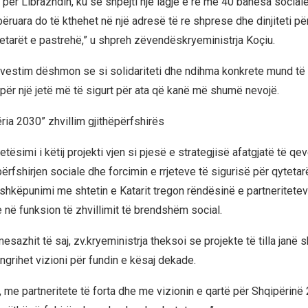
ë për Librazhdin, ku së shpejti një lagje e re me 40 banesa socia
bëruara do të kthehet në një adresë të re shprese dhe dinjiteti për
etarët e pastrehë,” u shpreh zëvendëskryeministrja Koçiu.
investim dëshmon se si solidariteti dhe ndihma konkrete mund të
për një jetë më të sigurt për ata që kanë më shumë nevojë.
ria 2030” zhvillim gjithëpërfshirës
etësimi i këtij projekti vjen si pjesë e strategjisë afatgjatë të qe
ërfshirjen sociale dhe forcimin e rrjeteve të sigurisë për qytetar
shkëpunimi me shtetin e Katarit tregon rëndësinë e partneritetev
në funksion të zhvillimit të brendshëm social.
esazhit të saj, zv.kryeministrja theksoi se projekte të tilla janë 
 ngrihet vizioni për fundin e kësaj dekade.
, me partneritete të forta dhe me vizionin e qartë për Shqipërinë