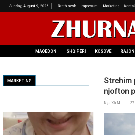
Sunday, August 9, 2026
Rreth nesh
Impresumi
Marketing
Kontak
MAQEDONI
SHQIPËRI
KOSOVË
RAJON 
Strehim p
MARKETING
njofton p
Nga
Xh M
27