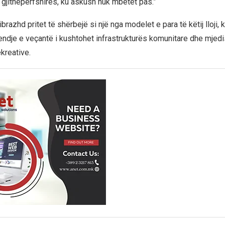
 gjithëpërfshirës, ku askush nuk mbetet pas.”
ibrazhd pritet të shërbejë si një nga modelet e para të këtij lloji, 
endje e veçantë i kushtohet infrastrukturës komunitare dhe mjed
kreative.