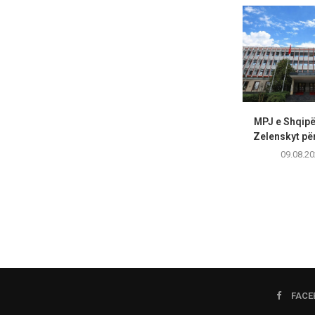
MPJ e Shqipë
Zelenskyt për
09.08.20
FACE