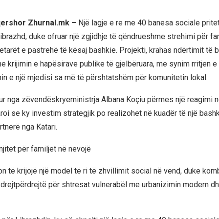
 qershor Zhurnal.mk –
Një lagje e re me 40 banesa sociale prite
ibrazhd, duke ofruar një zgjidhje të qëndrueshme strehimi për fam
tarët e pastrehë të kësaj bashkie. Projekti, krahas ndërtimit të 
 krijimin e hapësirave publike të gjelbëruara, me synim rritjen e
min e një mjedisi sa më të përshtatshëm për komunitetin lokal.
itur nga zëvendëskryeministrja Albana Koçiu përmes një reagimi në
roi se ky investim strategjik po realizohet në kuadër të një bash
tnerë nga Katari.
jitet për familjet në nevojë
n të krijojë një model të ri të zhvillimit social në vend, duke kom
drejtpërdrejtë për shtresat vulnerabël me urbanizimin modern dh