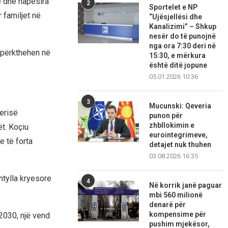
le dhe hapësira
2
Sportelet e NP
 familjet në
“Ujësjellësi dhe
Kanalizimi” – Shkup
nesër do të punojnë
nga ora 7:30 deri në
 përkthehen në
15:30, e mërkura
është ditë jopune
05.01.2026 10:36
3
Mucunski: Qeveria
verisë
punon për
zhbllokimin e
ët. Koçiu
eurointegrimeve,
e të forta
detajet nuk thuhen
03.08.2026 16:35
shtylla kryesore
4
Në korrik janë paguar
mbi 560 milionë
denarë për
kompensime për
 2030, një vend
pushim mjekësor,