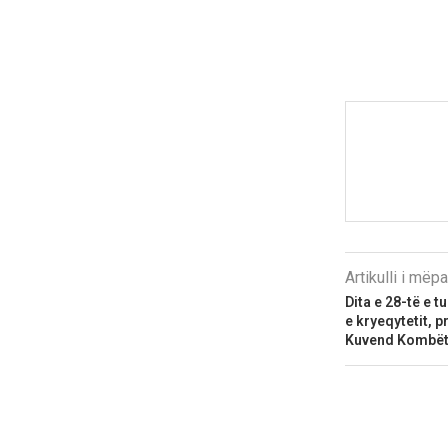
Artikulli i më
Dita e 28-të e t
e kryeqytetit, p
Kuvend Kombëta