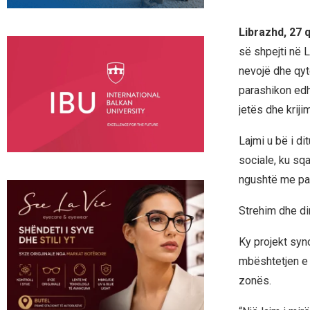
Librazhd, 27
së shpejti në L
nevojë dhe qyte
parashikon edhe
jetës dhe kriji
Lajmi u bë i d
sociale, ku sqa
ngushtë me par
Strehim dhe din
Ky projekt syno
mbështetjen e 
zonës.