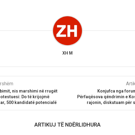
XH M
parshëm
Arti
ubimit, nis marshimi në rrugët
Konjufca nga forum
rotestuesi: Do të krijojmë
Përfaqësova qëndrimin e Ko
r, 500 kandidatë potencialë
rajonin, diskutuam për s
ARTIKUJ TË NDËRLIDHURA