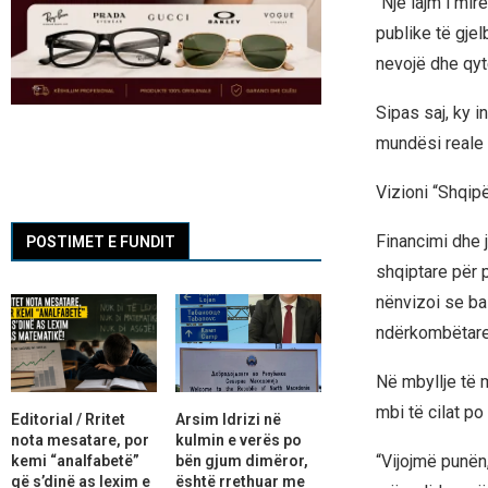
“Një lajm i mir
publike të gjel
nevojë dhe qyt
Sipas saj, ky 
mundësi reale 
Vizioni “Shqipë
Financimi dhe j
POSTIMET E FUNDIT
shqiptare për p
nënvizoi se ba
ndërkombëtare 
Në mbyllje të m
mbi të cilat po
Editorial / Rritet
Arsim Idrizi në
nota mesatare, por
kulmin e verës po
“Vijojmë punën
kemi “analfabetë”
bën gjum dimëror,
që s’dinë as lexim e
është rrethuar me