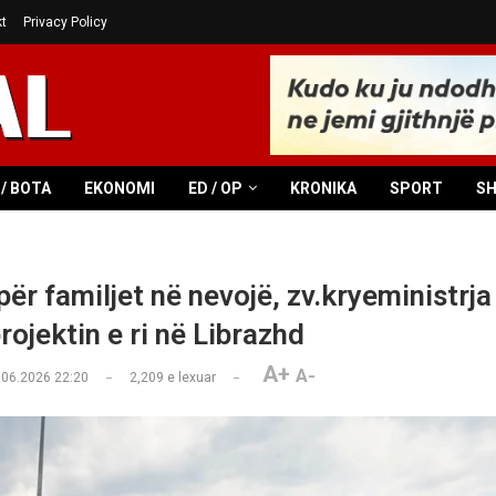
t
Privacy Policy
/ BOTA
EKONOMI
ED / OP
KRONIKA
SPORT
S
ër familjet në nevojë, zv.kryeministrja
rojektin e ri në Librazhd
A+
A-
.06.2026 22:20
2,209
e lexuar