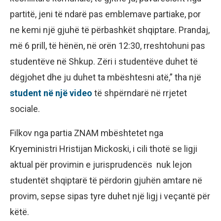
partitë, jeni të ndarë pas emblemave partiake, por
ne kemi një gjuhë të përbashkët shqiptare. Prandaj,
më 6 prill, të hënën, në orën 12:30, rreshtohuni pas
studentëve në Shkup. Zëri i studentëve duhet të
dëgjohet dhe ju duhet ta mbështesni atë,” tha një
student në një video
të shpërndarë në rrjetet
sociale.
Filkov nga partia ZNAM mbështetet nga
Kryeministri Hristijan Mickoski, i cili thotë se ligji
aktual për provimin e jurisprudencës nuk lejon
studentët shqiptarë të përdorin gjuhën amtare në
provim, sepse sipas tyre duhet një ligj i veçantë për
këtë.