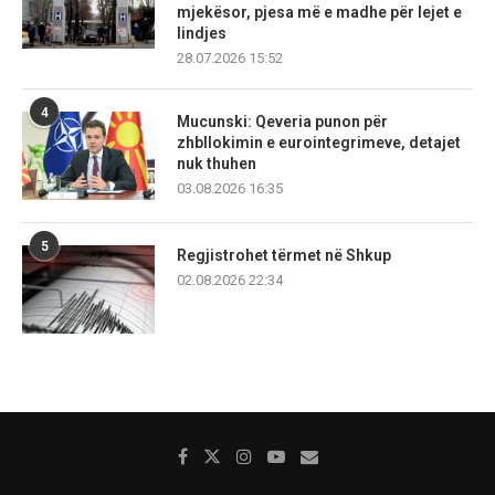
mjekësor, pjesa më e madhe për lejet e
lindjes
28.07.2026 15:52
4
Mucunski: Qeveria punon për
zhbllokimin e eurointegrimeve, detajet
nuk thuhen
03.08.2026 16:35
5
Regjistrohet tërmet në Shkup
02.08.2026 22:34