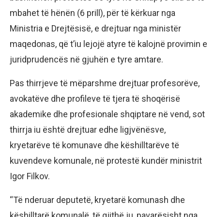
mbahet të hënën (6 prill), për të kërkuar nga
Ministria e Drejtësisë, e drejtuar nga ministër
maqedonas, që t’iu lejojë atyre të kalojnë provimin e
juridprudencës në gjuhën e tyre amtare.
Pas thirrjeve të mëparshme drejtuar profesorëve,
avokatëve dhe profileve të tjera të shoqërisë
akademike dhe profesionale shqiptare në vend, sot
thirrja iu është drejtuar edhe ligjvënësve,
kryetarëve të komunave dhe këshilltarëve të
kuvendeve komunale, në protestë kundër ministrit
Igor Filkov.
“Të nderuar deputetë, kryetarë komunash dhe
këshilltarë komunalë, të gjithë ju, pavarësisht nga