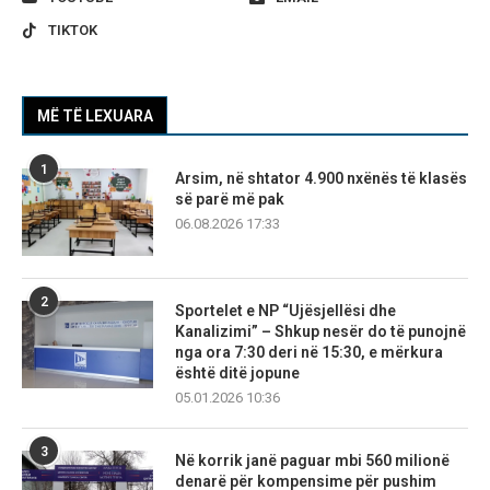
TIKTOK
MË TË LEXUARA
1
Arsim, në shtator 4.900 nxënës të klasës
së parë më pak
06.08.2026 17:33
2
Sportelet e NP “Ujësjellësi dhe
Kanalizimi” – Shkup nesër do të punojnë
nga ora 7:30 deri në 15:30, e mërkura
është ditë jopune
05.01.2026 10:36
3
Në korrik janë paguar mbi 560 milionë
denarë për kompensime për pushim