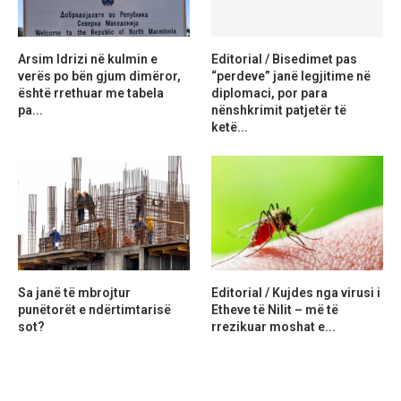
Arsim Idrizi në kulmin e
Editorial / Bisedimet pas
verës po bën gjum dimëror,
“perdeve” janë legjitime në
është rrethuar me tabela
diplomaci, por para
pa...
nënshkrimit patjetër të
ketë...
Sa janë të mbrojtur
Editorial / Kujdes nga virusi i
punëtorët e ndërtimtarisë
Etheve të Nilit – më të
sot?
rrezikuar moshat e...