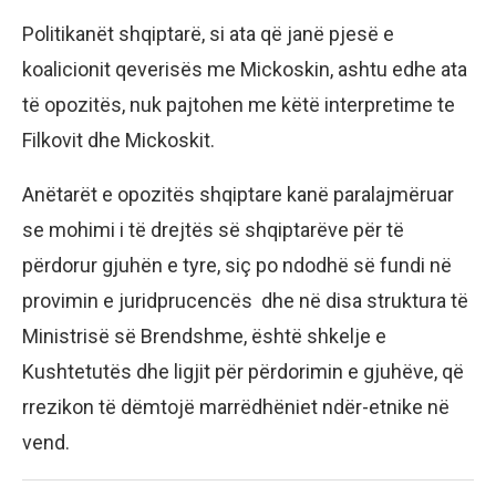
Politikanët shqiptarë, si ata që janë pjesë e
koalicionit qeverisës me Mickoskin, ashtu edhe ata
të opozitës, nuk pajtohen me këtë interpretime te
Filkovit dhe Mickoskit.
Anëtarët e opozitës shqiptare kanë paralajmëruar
se mohimi i të drejtës së shqiptarëve për të
përdorur gjuhën e tyre, siç po ndodhë së fundi në
provimin e juridprucencës dhe në disa struktura të
Ministrisë së Brendshme, është shkelje e
Kushtetutës dhe ligjit për përdorimin e gjuhëve, që
rrezikon të dëmtojë marrëdhëniet ndër-etnike në
vend.