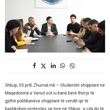
Shkup, 03 prill, Zhurnal.mk – Studentët shqiptarë në
Maqedoninë e Veriut sot iu kanë bërë thirrje të
gjithë politikanëve shqiptarë të vendit që të
bashkohen protestës së tyre në Shkup , e cila do të