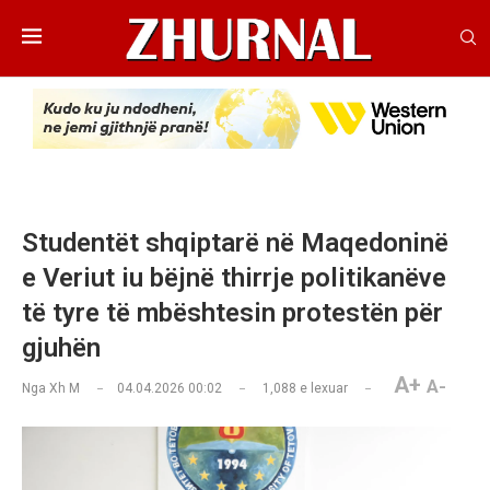
Studentët shqiptarë në Maqedoninë
e Veriut iu bëjnë thirrje politikanëve
të tyre të mbështesin protestën për
gjuhën
A+
A-
Nga
Xh M
04.04.2026 00:02
1,088
e lexuar