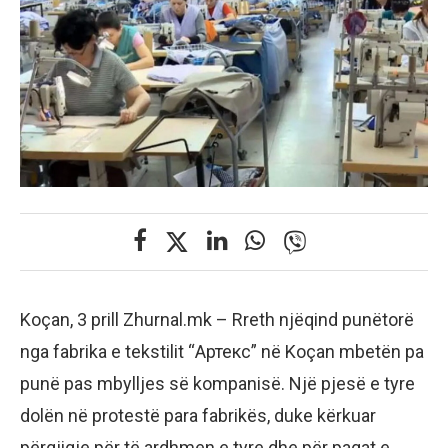
Koçan, 3 prill Zhurnal.mk – Rreth njëqind punëtorë
nga fabrika e tekstilit “Артекс” në Koçan mbetën pa
punë pas mbylljes së kompanisë. Një pjesë e tyre
dolën në protestë para fabrikës, duke kërkuar
përgjigje për të ardhmen e tyre dhe për pagat e