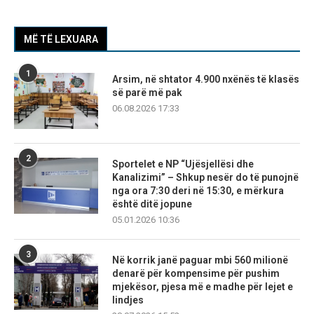
MË TË LEXUARA
1
Arsim, në shtator 4.900 nxënës të klasës
së parë më pak
06.08.2026 17:33
2
Sportelet e NP “Ujësjellësi dhe
Kanalizimi” – Shkup nesër do të punojnë
nga ora 7:30 deri në 15:30, e mërkura
është ditë jopune
05.01.2026 10:36
3
Në korrik janë paguar mbi 560 milionë
denarë për kompensime për pushim
mjekësor, pjesa më e madhe për lejet e
lindjes