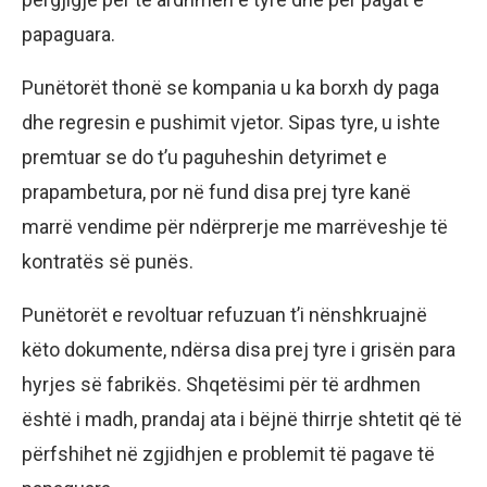
papaguara.
Punëtorët thonë se kompania u ka borxh dy paga
dhe regresin e pushimit vjetor. Sipas tyre, u ishte
premtuar se do t’u paguheshin detyrimet e
prapambetura, por në fund disa prej tyre kanë
marrë vendime për ndërprerje me marrëveshje të
kontratës së punës.
Punëtorët e revoltuar refuzuan t’i nënshkruajnë
këto dokumente, ndërsa disa prej tyre i grisën para
hyrjes së fabrikës. Shqetësimi për të ardhmen
është i madh, prandaj ata i bëjnë thirrje shtetit që të
përfshihet në zgjidhjen e problemit të pagave të