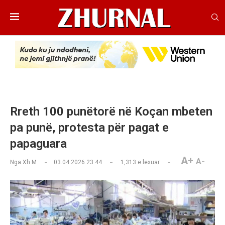
Rreth 100 punëtorë në Koçan mbeten
pa punë, protesta për pagat e
papaguara
A+
A-
Nga
Xh M
03.04.2026 23:44
1,313
e lexuar