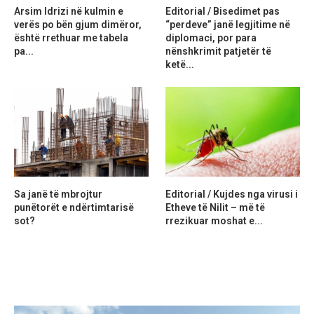
Arsim Idrizi në kulmin e
Editorial / Bisedimet pas
verës po bën gjum dimëror,
“perdeve” janë legjitime në
është rrethuar me tabela
diplomaci, por para
pa...
nënshkrimit patjetër të
ketë...
Sa janë të mbrojtur
Editorial / Kujdes nga virusi i
punëtorët e ndërtimtarisë
Etheve të Nilit – më të
sot?
rrezikuar moshat e...