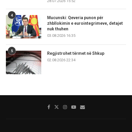
28.07.2026 15:52
4
Mucunski: Qeveria punon për
zhbllokimin e eurointegrimeve, detajet
nuk thuhen
03.08.2026 16:35
5
Regjistrohet tërmet në Shkup
02.08.2026 22:34