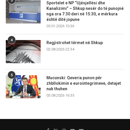
3
Sportelet e NP “Ujësjellësi dhe
Kanalizimi” – Shkup nesër do të punojnë
nga ora 7:30 deri në 15:30, e mërkura
është ditë jopune
05.01.2026 10:36
4
Regjistrohet tërmet në Shkup
02.08.2026 22:34
5
Mucunski: Qeveria punon për
zhbllokimin e eurointegrimeve, detajet
nuk thuhen
03.08.2026 16:35