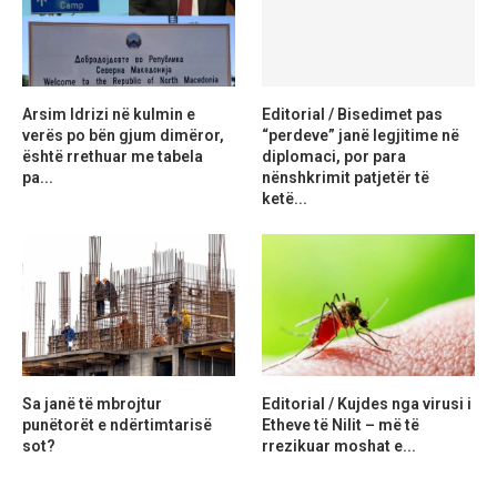
Arsim Idrizi në kulmin e
Editorial / Bisedimet pas
verës po bën gjum dimëror,
“perdeve” janë legjitime në
është rrethuar me tabela
diplomaci, por para
pa...
nënshkrimit patjetër të
ketë...
Sa janë të mbrojtur
Editorial / Kujdes nga virusi i
punëtorët e ndërtimtarisë
Etheve të Nilit – më të
sot?
rrezikuar moshat e...