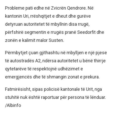
Probleme pati edhe në Zvicrën Qendrore. Në
kantonin Uri, rrëshqitjet e dheut dhe gurëve
detyruan autoritetet të mbyllnin disa rrugë,
përfshirë segmentin e rrugës pranë Seedorfit dhe
zonën e kalimit malor Susten.
Përmbytjet çuan gjithashtu në mbylljen e një pjese
të autostradës A2, ndërsa autoritetet u bënë thirrje
qytetarëve të respektojnë udhëzimet e
emergjencës dhe të shmangin zonat e prekura.
Fatmirësisht, sipas policisë kantonale të Urit, nga
stuhitë nuk është raportuar për persona të lënduar.
/Albinfo