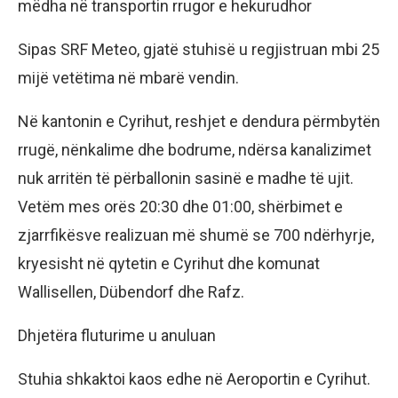
mëdha në transportin rrugor e hekurudhor
Sipas SRF Meteo, gjatë stuhisë u regjistruan mbi 25
mijë vetëtima në mbarë vendin.
Në kantonin e Cyrihut, reshjet e dendura përmbytën
rrugë, nënkalime dhe bodrume, ndërsa kanalizimet
nuk arritën të përballonin sasinë e madhe të ujit.
Vetëm mes orës 20:30 dhe 01:00, shërbimet e
zjarrfikësve realizuan më shumë se 700 ndërhyrje,
kryesisht në qytetin e Cyrihut dhe komunat
Wallisellen, Dübendorf dhe Rafz.
Dhjetëra fluturime u anuluan
Stuhia shkaktoi kaos edhe në Aeroportin e Cyrihut.