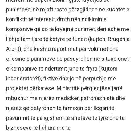
punimeve, në mjaft raste përzgjidhen në kushtet e
konfliktit të interesit, dmth nën ndikimin e
kompanive që do të kryejnë punimet, deri edhe me
lidhje familjare të këtyre të fundit (kujtoni Rrugën e
Arbrit), dhe kështu raportimet për volumet dhe
cilësinë e punimeve që pasqyrohen në situacionet
e kompanive të ndërtimit janë të fryra (kujtoni
inceneratorët), fiktive dhe jo në përputhje me
projektet përkatëse. Ministritë përgjegjëse janë
mbushur me njerëz mediokër, patronazhistë dhe
njerëz që detyrohen të firmosin për llogari të
pasurimit të paligjshëm të shefave të tyre dhe të
bizneseve të lidhura me ta.