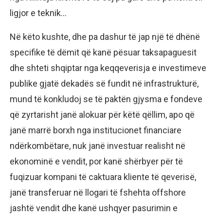
ligjor e teknik…
Në këto kushte, dhe pa dashur të jap një të dhënë
specifike të dëmit që kanë pësuar taksapaguesit
dhe shteti shqiptar nga keqqeverisja e investimeve
publike gjatë dekadës së fundit në infrastrukturë,
mund të konkludoj se të paktën gjysma e fondeve
që zyrtarisht janë alokuar për këtë qëllim, apo që
janë marrë borxh nga institucionet financiare
ndërkombëtare, nuk janë investuar realisht në
ekonominë e vendit, por kanë shërbyer për të
fuqizuar kompani të caktuara kliente të qeverisë,
janë transferuar në llogari të fshehta offshore
jashtë vendit dhe kanë ushqyer pasurimin e