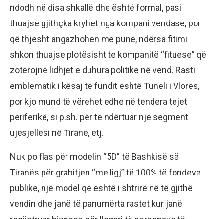
ndodh në disa shkallë dhe është formal, pasi
thuajse gjithçka kryhet nga kompani vendase, por
që thjesht angazhohen me punë, ndërsa fitimi
shkon thuajse plotësisht te kompanitë “fituese” që
zotërojnë lidhjet e duhura politike në vend. Rasti
emblematik i kësaj të fundit është Tuneli i Vlorës,
por kjo mund të vërehet edhe në tendera tejet
periferikë, si p.sh. për të ndërtuar një segment
ujësjellësi në Tiranë, etj.
Nuk po flas për modelin “5D” të Bashkisë së
Tiranës për grabitjen “me ligj” të 100% të fondeve
publike, një model që është i shtrirë në të gjithë
vendin dhe janë të panumërta rastet kur janë