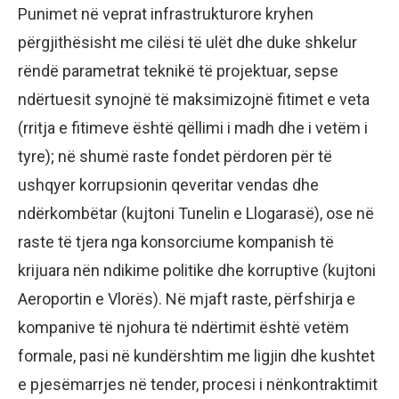
Punimet në veprat infrastrukturore kryhen
përgjithësisht me cilësi të ulët dhe duke shkelur
rëndë parametrat teknikë të projektuar, sepse
ndërtuesit synojnë të maksimizojnë fitimet e veta
(rritja e fitimeve është qëllimi i madh dhe i vetëm i
tyre); në shumë raste fondet përdoren për të
ushqyer korrupsionin qeveritar vendas dhe
ndërkombëtar (kujtoni Tunelin e Llogarasë), ose në
raste të tjera nga konsorciume kompanish të
krijuara nën ndikime politike dhe korruptive (kujtoni
Aeroportin e Vlorës). Në mjaft raste, përfshirja e
kompanive të njohura të ndërtimit është vetëm
formale, pasi në kundërshtim me ligjin dhe kushtet
e pjesëmarrjes në tender, procesi i nënkontraktimit