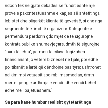
ndodh tek ne gjatë dekadës së fundit është një
provë e pakontestueshme e kapjes së shtetit nga
lobistët dhe oligarkët klientë të qeverisë, si dhe nga
segmente të krimit të organizuar. Kategoritë e
përmendura përdorin çdo mjet që të sigurojnë
kontrata publike shumëvjeçare, dmth të sigurojnë
“para të lehta”, përmes të cilave fuqizohen
financiarisht jo vetëm bizneset në fjalë, por edhe
politikanët e lartë që qëndrojnë pas tyre; ushtrohet
ndikim mbi votuesit apo mbi masmedian, dmth
merret peng e ardhmja e vendit dhe vendi bëhet
edhe më i pajetueshëm.’
Sa para kanë humbur realisht qytetarët nga