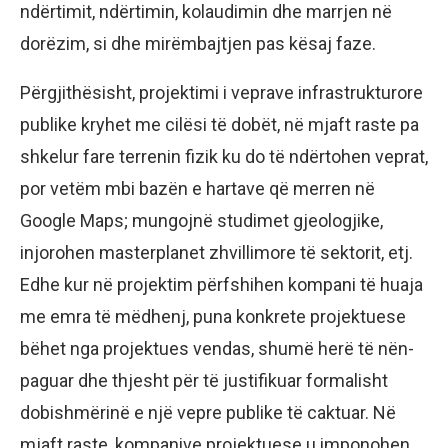
ndërtimit, ndërtimin, kolaudimin dhe marrjen në
dorëzim, si dhe mirëmbajtjen pas kësaj faze.
Përgjithësisht, projektimi i veprave infrastrukturore
publike kryhet me cilësi të dobët, në mjaft raste pa
shkelur fare terrenin fizik ku do të ndërtohen veprat,
por vetëm mbi bazën e hartave që merren në
Google Maps; mungojnë studimet gjeologjike,
injorohen masterplanet zhvillimore të sektorit, etj.
Edhe kur në projektim përfshihen kompani të huaja
me emra të mëdhenj, puna konkrete projektuese
bëhet nga projektues vendas, shumë herë të nën-
paguar dhe thjesht për të justifikuar formalisht
dobishmërinë e një vepre publike të caktuar. Në
mjaft raste, kompanive projektuese u imponohen