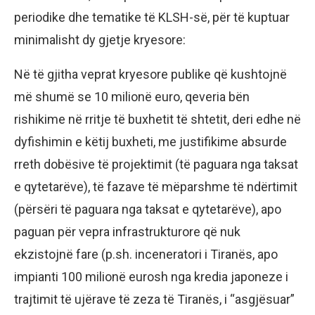
periodike dhe tematike të KLSH-së, për të kuptuar
minimalisht dy gjetje kryesore:
Në të gjitha veprat kryesore publike që kushtojnë
më shumë se 10 milionë euro, qeveria bën
rishikime në rritje të buxhetit të shtetit, deri edhe në
dyfishimin e këtij buxheti, me justifikime absurde
rreth dobësive të projektimit (të paguara nga taksat
e qytetarëve), të fazave të mëparshme të ndërtimit
(përsëri të paguara nga taksat e qytetarëve), apo
paguan për vepra infrastrukturore që nuk
ekzistojnë fare (p.sh. inceneratori i Tiranës, apo
impianti 100 milionë eurosh nga kredia japoneze i
trajtimit të ujërave të zeza të Tiranës, i “asgjësuar”