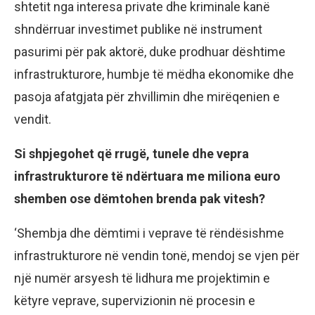
shtetit nga interesa private dhe kriminale kanë
shndërruar investimet publike në instrument
pasurimi për pak aktorë, duke prodhuar dështime
infrastrukturore, humbje të mëdha ekonomike dhe
pasoja afatgjata për zhvillimin dhe mirëqenien e
vendit.
Si shpjegohet që rrugë, tunele dhe vepra
infrastrukturore të ndërtuara me miliona euro
shemben ose dëmtohen brenda pak vitesh?
‘Shembja dhe dëmtimi i veprave të rëndësishme
infrastrukturore në vendin tonë, mendoj se vjen për
një numër arsyesh të lidhura me projektimin e
këtyre veprave, supervizionin në procesin e