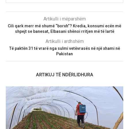
Artikulli i mëparshëm
Cili qark merr më shumë “borxh”? Kredia, konsumi ecën më
shpejt se banesat, Elbasani shënoi rritjen më të lartë
Artikulli i ardhshëm
Të paktën 31 të vrarë nga sulmi vetëvrasës në një xhami në
Pakistan
ARTIKUJ TË NDËRLIDHURA