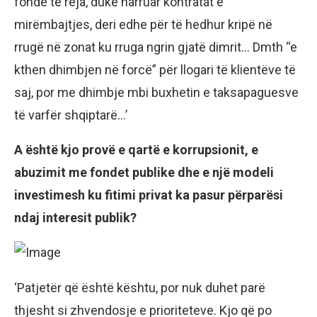
fonde të reja, duke harruar kontratat e
mirëmbajtjes, deri edhe për të hedhur kripë në
rrugë në zonat ku rruga ngrin gjatë dimrit… Dmth “e
kthen dhimbjen në forcë” për llogari të klientëve të
saj, por me dhimbje mbi buxhetin e taksapaguesve
të varfër shqiptarë…’
A është kjo provë e qartë e korrupsionit, e
abuzimit me fondet publike dhe e një modeli
investimesh ku fitimi privat ka pasur përparësi
ndaj interesit publik?
‘Patjetër që është kështu, por nuk duhet parë
thjesht si zhvendosje e prioriteteve. Kjo që po