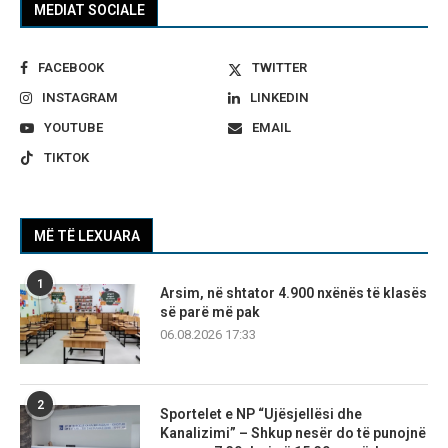
MEDIAT SOCIALE
FACEBOOK
TWITTER
INSTAGRAM
LINKEDIN
YOUTUBE
EMAIL
TIKTOK
MË TË LEXUARA
1
Arsim, në shtator 4.900 nxënës të klasës
së parë më pak
06.08.2026 17:33
2
Sportelet e NP “Ujësjellësi dhe
Kanalizimi” – Shkup nesër do të punojnë