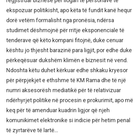
regjistruar biznese për llogari të personave të
ekspozuar politikisht, apo këta të fundit kanë hequr
dorë vetëm formalisht nga pronësia, ndërsa
studimet dëshmojnë për rritje eksponenciale të
tenderave që këto kompani fitojnë, duke cenuar
kështu jo thjesht barazinë para ligjit, por edhe duke
përkeqësuar dukshëm klimën e biznesit në vend.
Ndoshta këtu duhet kërkuar edhe shkaku kryesor
për përpjekjet e ethshme të KM Rama dhe të një
numri aksesorësh mediatikë për të relativizuar
ndërhyrjet politike në procesin e prokurimit, apo më
keq për të amenduar kuadrin ligjor që njeh
komunikimet elektronike si indicie për hetim penal
të zyrtarëve të lartë…