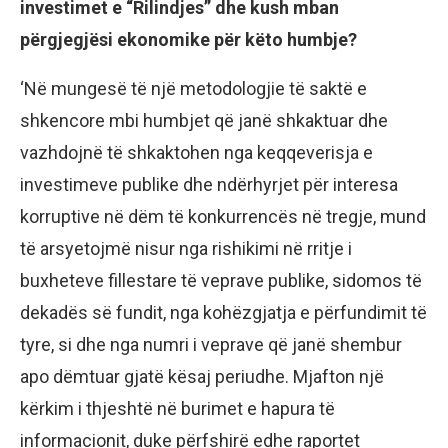
investimet e “Rilindjes” dhe kush mban
përgjegjësi ekonomike për këto humbje?
‘Në mungesë të një metodologjie të saktë e
shkencore mbi humbjet që janë shkaktuar dhe
vazhdojnë të shkaktohen nga keqqeverisja e
investimeve publike dhe ndërhyrjet për interesa
korruptive në dëm të konkurrencës në tregje, mund
të arsyetojmë nisur nga rishikimi në rritje i
buxheteve fillestare të veprave publike, sidomos të
dekadës së fundit, nga kohëzgjatja e përfundimit të
tyre, si dhe nga numri i veprave që janë shembur
apo dëmtuar gjatë kësaj periudhe. Mjafton një
kërkim i thjeshtë në burimet e hapura të
informacionit, duke përfshirë edhe raportet