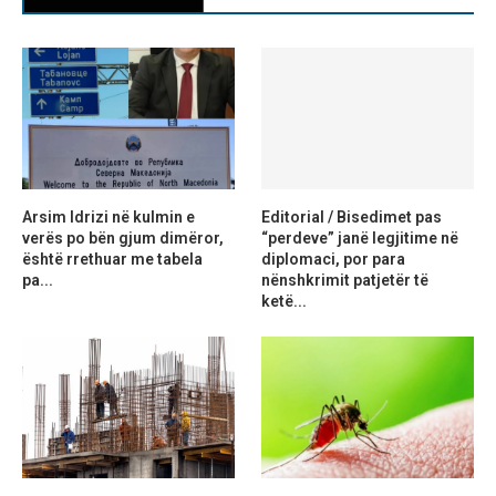
Arsim Idrizi në kulmin e
Editorial / Bisedimet pas
verës po bën gjum dimëror,
“perdeve” janë legjitime në
është rrethuar me tabela
diplomaci, por para
pa...
nënshkrimit patjetër të
ketë...