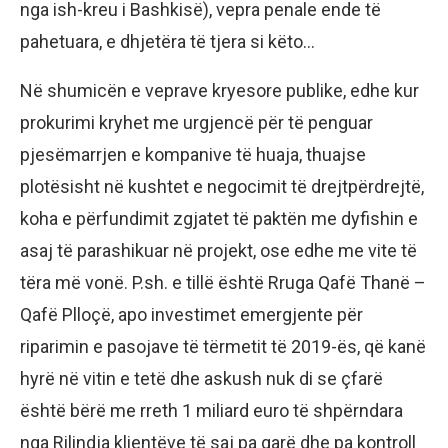
nga ish-kreu i Bashkisë), vepra penale ende të
pahetuara, e dhjetëra të tjera si këto…
Në shumicën e veprave kryesore publike, edhe kur
prokurimi kryhet me urgjencë për të penguar
pjesëmarrjen e kompanive të huaja, thuajse
plotësisht në kushtet e negocimit të drejtpërdrejtë,
koha e përfundimit zgjatet të paktën me dyfishin e
asaj të parashikuar në projekt, ose edhe me vite të
tëra më vonë. P.sh. e tillë është Rruga Qafë Thanë –
Qafë Plloçë, apo investimet emergjente për
riparimin e pasojave të tërmetit të 2019-ës, që kanë
hyrë në vitin e tetë dhe askush nuk di se çfarë
është bërë me rreth 1 miliard euro të shpërndara
nga Rilindja klientëve të saj pa garë dhe pa kontroll