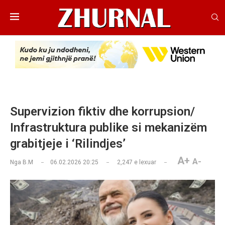
Supervizion fiktiv dhe korrupsion/
Infrastruktura publike si mekanizëm
grabitjeje i ‘Rilindjes’
A+
A-
Nga
B.M
06.02.2026 20:25
2,247
e lexuar