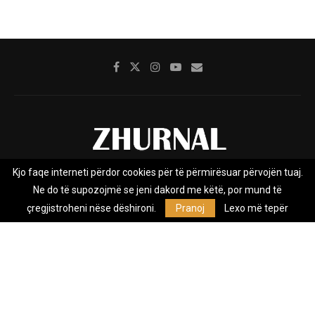
Kjo faqe interneti përdor cookies për të përmirësuar përvojën tuaj.
Rreth nesh
Impresumi
Marketing
Kontakt
Ne do të supozojmë se jeni dakord me këtë, por mund të
Privacy Policy
çregjistroheni nëse dëshironi.
Pranoj
Lexo më tepër
Zhurnal.mk është Agjenci e Lajmeve e pavarur, e themeluar në vitin
2009, që e mbulon Maqedoninë, Kosovën, Shqipërinë edhe lajmet
nga bota.
@2026 - All Right Reserved. Designed and Developed by
Anet.Com.Mk