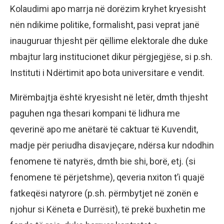
Kolaudimi apo marrja në dorëzim kryhet kryesisht
nën ndikime politike, formalisht, pasi veprat janë
inauguruar thjesht për qëllime elektorale dhe duke
mbajtur larg institucionet dikur përgjegjëse, si p.sh.
Instituti i Ndërtimit apo bota universitare e vendit.
Mirëmbajtja është kryesisht në letër, dmth thjesht
paguhen nga thesari kompani të lidhura me
qeverinë apo me anëtarë të caktuar të Kuvendit,
madje për periudha disavjeçare, ndërsa kur ndodhin
fenomene të natyrës, dmth bie shi, borë, etj. (si
fenomene të përjetshme), qeveria nxiton t’i quajë
fatkeqësi natyrore (p.sh. përmbytjet në zonën e
njohur si Këneta e Durrësit), të prekë buxhetin me