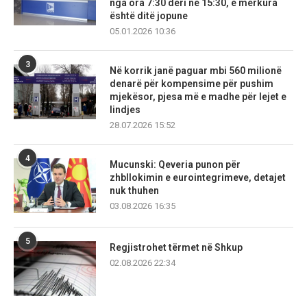
nga ora 7:30 deri në 15:30, e mërkura
është ditë jopune
05.01.2026 10:36
3
Në korrik janë paguar mbi 560 milionë
denarë për kompensime për pushim
mjekësor, pjesa më e madhe për lejet e
lindjes
28.07.2026 15:52
4
Mucunski: Qeveria punon për
zhbllokimin e eurointegrimeve, detajet
nuk thuhen
03.08.2026 16:35
5
Regjistrohet tërmet në Shkup
02.08.2026 22:34