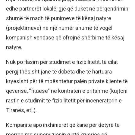
edhe partnerët lokalë, gjë që duket në përqendrimin
shumë të madh të punimeve të kësaj natyre
(projektimeve) në një numër shumë të vogël
kompanish vendase që ofrojnë shërbime të kësaj
natyre.
Nuk po flasim për studimet e fizibilitetit, të cilat
përgjithësisht janë të dobëta dhe të hartuara
kryesisht për të mbështetur palën private kliente të
qeverisë, “fituese” në kontratën e pritshme (kujtoni
rastin e studimit të fizibilitetit për inceneratorin e
Tiranës, etj.).
Kompanitë apo inxhinierët që kanë për detyrë të
merren me supervizionin gjatë kryerjes së