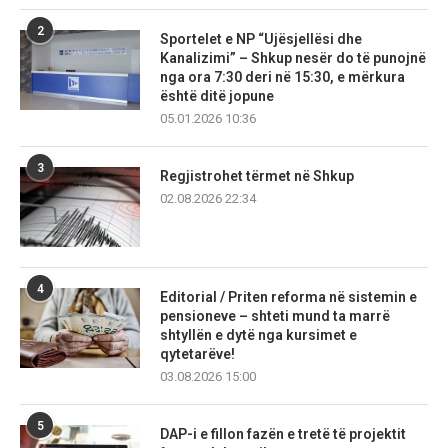
2
Sportelet e NP “Ujësjellësi dhe
Kanalizimi” – Shkup nesër do të punojnë
nga ora 7:30 deri në 15:30, e mërkura
është ditë jopune
05.01.2026 10:36
3
Regjistrohet tërmet në Shkup
02.08.2026 22:34
4
Editorial / Priten reforma në sistemin e
pensioneve – shteti mund ta marrë
shtyllën e dytë nga kursimet e
qytetarëve!
03.08.2026 15:00
5
DAP-i e fillon fazën e tretë të projektit