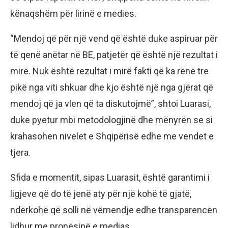
kënaqshëm për lirinë e medies.
“Mendoj që për një vend që është duke aspiruar për
të qenë anëtar në BE, patjetër që është një rezultat i
mirë. Nuk është rezultat i mirë fakti që ka rënë tre
pikë nga viti shkuar dhe kjo është një nga gjërat që
mendoj që ja vlen që ta diskutojmë”, shtoi Luarasi,
duke pyetur mbi metodologjinë dhe mënyrën se si
krahasohen nivelet e Shqipërisë edhe me vendet e
tjera.
Sfida e momentit, sipas Luarasit, është garantimi i
ligjeve që do të jenë aty për një kohë të gjatë,
ndërkohë që solli në vëmendje edhe transparencën
lidhur me pronësinë e medias.