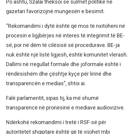
Po ashtu, Szalai theksoi se sulmet politike në
gazetari favorizojnë mungesën e besimit.
“Rekomandimi i dytë është që mos të nxitoheni në
procesin e ligjbërjes në interes të integrimit të BE-
së, por në dëm të cilësisë së procedurave. BE-ja
nuk është një listë ligjesh, është komunitet vlerash.
Dallimi në rregullat formale dhe joformale është i
rëndësishëm dhe çështje kyçe për lirinë dhe
transparencën e medias”, shtoi ai.
Falë parlamentit, sipas tij, ka më shumë
transparencë në pronësinë e mediave audiovizive.
Ndërkohë rekomandimi i tretë i RSF-së për
autoritetet shqiptare është që të vijohet mbi