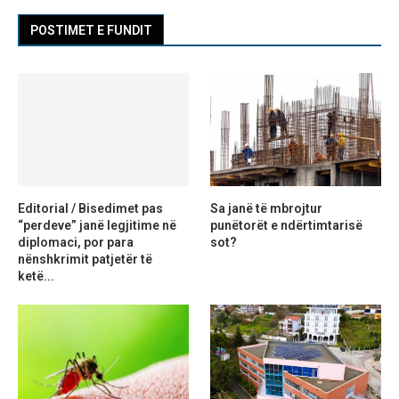
POSTIMET E FUNDIT
Editorial / Bisedimet pas
Sa janë të mbrojtur
“perdeve” janë legjitime në
punëtorët e ndërtimtarisë
diplomaci, por para
sot?
nënshkrimit patjetër të
ketë...