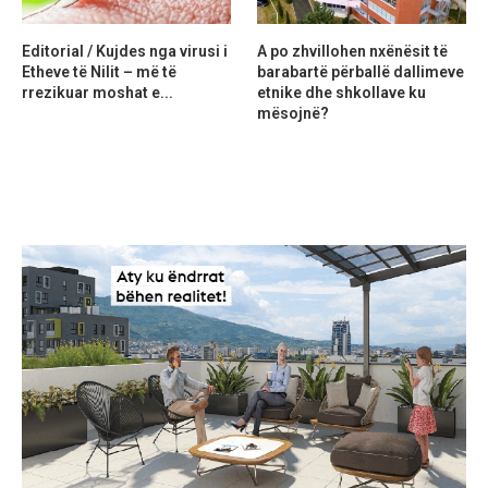
Editorial / Kujdes nga virusi i
A po zhvillohen nxënësit të
Etheve të Nilit – më të
barabartë përballë dallimeve
rrezikuar moshat e...
etnike dhe shkollave ku
mësojnë?