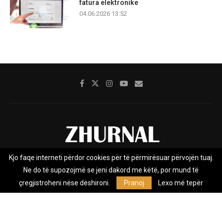
fatura elektronike
04.06.2026 13:52
Kjo faqe interneti përdor cookies për të përmirësuar përvojën tuaj.
Rreth nesh
Impresumi
Marketing
Kontakt
Ne do të supozojmë se jeni dakord me këtë, por mund të
Privacy Policy
çregjistroheni nëse dëshironi.
Pranoj
Lexo më tepër
Zhurnal.mk është Agjenci e Lajmeve e pavarur, e themeluar në vitin
2009, që e mbulon Maqedoninë, Kosovën, Shqipërinë edhe lajmet
nga bota.