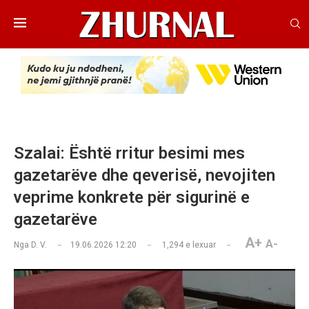
Szalai: Është rritur besimi mes
gazetarëve dhe qeverisë, nevojiten
veprime konkrete për sigurinë e
gazetarëve
A+
A-
Nga
D. V.
19.06.2026 12:20
1,294
e lexuar