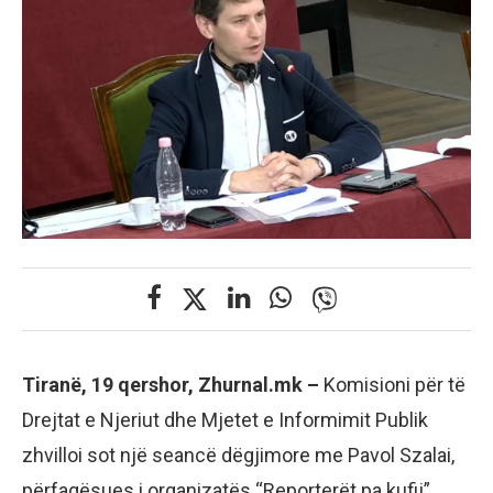
Tiranë, 19 qershor, Zhurnal.mk –
Komisioni për të
Drejtat e Njeriut dhe Mjetet e Informimit Publik
zhvilloi sot një seancë dëgjimore me Pavol Szalai,
përfaqësues i organizatës “Reporterët pa kufij”