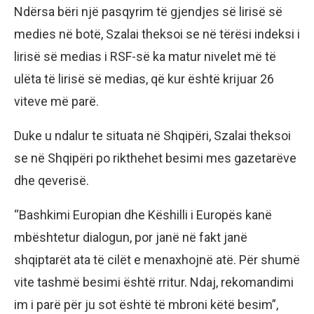
Ndërsa bëri një pasqyrim të gjendjes së lirisë së
medies në botë, Szalai theksoi se në tërësi indeksi i
lirisë së medias i RSF-së ka matur nivelet më të
ulëta të lirisë së medias, që kur është krijuar 26
viteve më parë.
Duke u ndalur te situata në Shqipëri, Szalai theksoi
se në Shqipëri po rikthehet besimi mes gazetarëve
dhe qeverisë.
“Bashkimi Europian dhe Këshilli i Europës kanë
mbështetur dialogun, por janë në fakt janë
shqiptarët ata të cilët e menaxhojnë atë. Për shumë
vite tashmë besimi është rritur. Ndaj, rekomandimi
im i parë për ju sot është të mbroni këtë besim”,