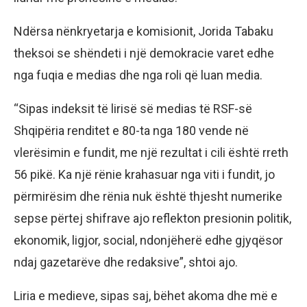
Ndërsa nënkryetarja e komisionit, Jorida Tabaku
theksoi se shëndeti i një demokracie varet edhe
nga fuqia e medias dhe nga roli që luan media.
“Sipas indeksit të lirisë së medias të RSF-së
Shqipëria renditet e 80-ta nga 180 vende në
vlerësimin e fundit, me një rezultat i cili është rreth
56 pikë. Ka një rënie krahasuar nga viti i fundit, jo
përmirësim dhe rënia nuk është thjesht numerike
sepse përtej shifrave ajo reflekton presionin politik,
ekonomik, ligjor, social, ndonjëherë edhe gjyqësor
ndaj gazetarëve dhe redaksive”, shtoi ajo.
Liria e medieve, sipas saj, bëhet akoma dhe më e