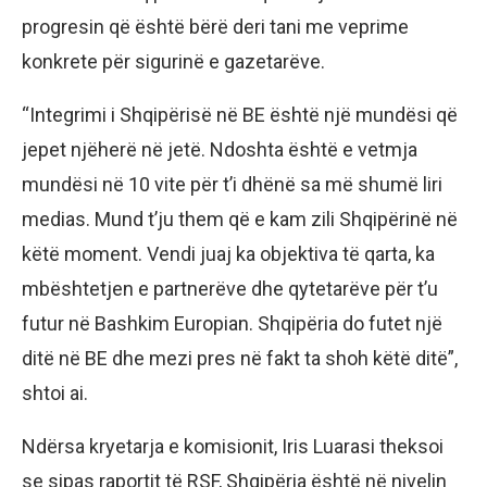
progresin që është bërë deri tani me veprime
konkrete për sigurinë e gazetarëve.
“Integrimi i Shqipërisë në BE është një mundësi që
jepet njëherë në jetë. Ndoshta është e vetmja
mundësi në 10 vite për t’i dhënë sa më shumë liri
medias. Mund t’ju them që e kam zili Shqipërinë në
këtë moment. Vendi juaj ka objektiva të qarta, ka
mbështetjen e partnerëve dhe qytetarëve për t’u
futur në Bashkim Europian. Shqipëria do futet një
ditë në BE dhe mezi pres në fakt ta shoh këtë ditë”,
shtoi ai.
Ndërsa kryetarja e komisionit, Iris Luarasi theksoi
se sipas raportit të RSF, Shqipëria është në nivelin