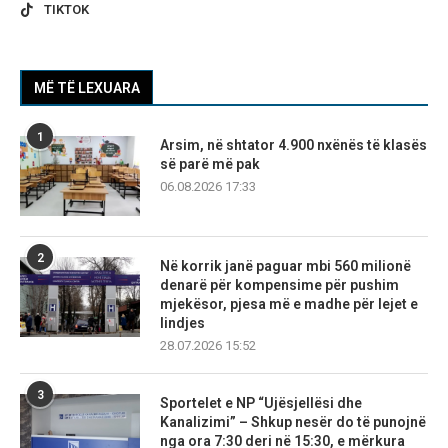
TIKTOK
MË TË LEXUARA
1
Arsim, në shtator 4.900 nxënës të klasës
së parë më pak
06.08.2026 17:33
2
Në korrik janë paguar mbi 560 milionë
denarë për kompensime për pushim
mjekësor, pjesa më e madhe për lejet e
lindjes
28.07.2026 15:52
3
Sportelet e NP “Ujësjellësi dhe
Kanalizimi” – Shkup nesër do të punojnë
nga ora 7:30 deri në 15:30, e mërkura