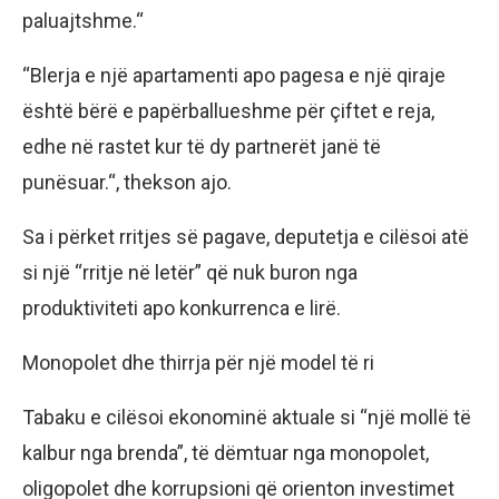
paluajtshme.“
“Blerja e një apartamenti apo pagesa e një qiraje
është bërë e papërballueshme për çiftet e reja,
edhe në rastet kur të dy partnerët janë të
punësuar.“, thekson ajo.
Sa i përket rritjes së pagave, deputetja e cilësoi atë
si një “rritje në letër” që nuk buron nga
produktiviteti apo konkurrenca e lirë.
Monopolet dhe thirrja për një model të ri
Tabaku e cilësoi ekonominë aktuale si “një mollë të
kalbur nga brenda”, të dëmtuar nga monopolet,
oligopolet dhe korrupsioni që orienton investimet