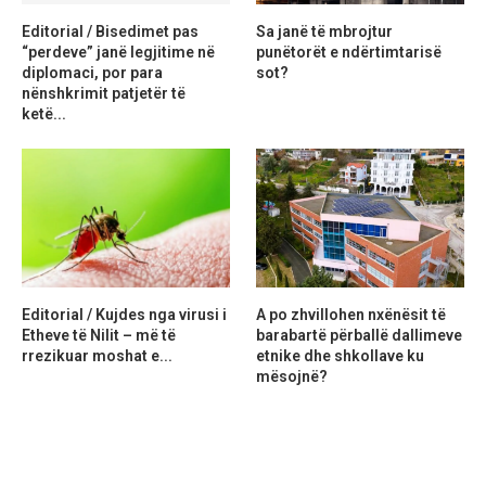
Editorial / Bisedimet pas
Sa janë të mbrojtur
“perdeve” janë legjitime në
punëtorët e ndërtimtarisë
diplomaci, por para
sot?
nënshkrimit patjetër të
ketë...
Editorial / Kujdes nga virusi i
A po zhvillohen nxënësit të
Etheve të Nilit – më të
barabartë përballë dallimeve
rrezikuar moshat e...
etnike dhe shkollave ku
mësojnë?