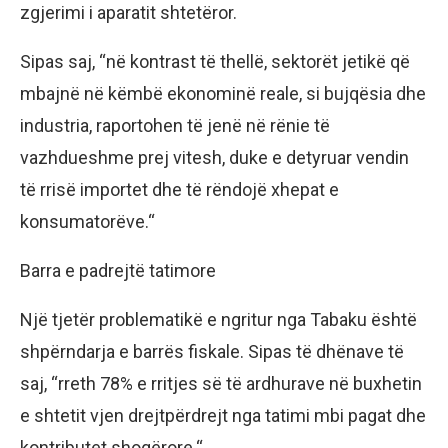
zgjerimi i aparatit shtetëror.
Sipas saj, “në kontrast të thellë, sektorët jetikë që
mbajnë në këmbë ekonominë reale, si bujqësia dhe
industria, raportohen të jenë në rënie të
vazhdueshme prej vitesh, duke e detyruar vendin
të rrisë importet dhe të rëndojë xhepat e
konsumatorëve.“
Barra e padrejtë tatimore
Një tjetër problematikë e ngritur nga Tabaku është
shpërndarja e barrës fiskale. Sipas të dhënave të
saj, “rreth 78% e rritjes së të ardhurave në buxhetin
e shtetit vjen drejtpërdrejt nga tatimi mbi pagat dhe
kontributet shoqërore.“