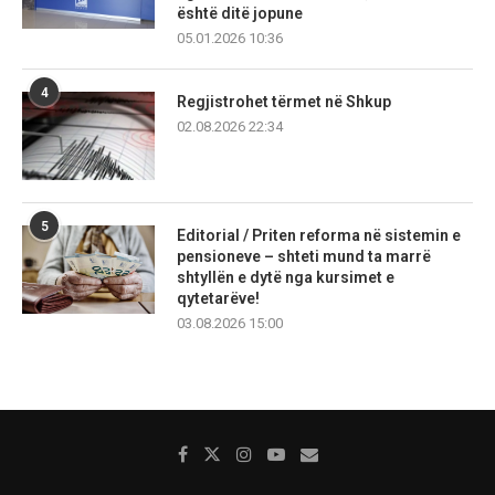
është ditë jopune
05.01.2026 10:36
4
Regjistrohet tërmet në Shkup
02.08.2026 22:34
5
Editorial / Priten reforma në sistemin e
pensioneve – shteti mund ta marrë
shtyllën e dytë nga kursimet e
qytetarëve!
03.08.2026 15:00