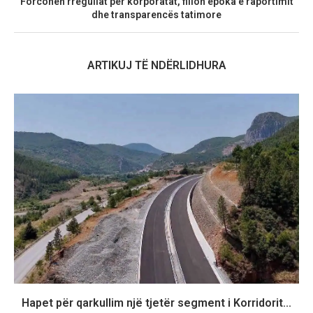
Forcohen rregullat për korporatat, fillon epoka e raportimit
dhe transparencës tatimore
ARTIKUJ TË NDËRLIDHURA
Hapet për qarkullim një tjetër segment i Korridorit...