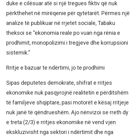
duke e cilësuar atë si një tregues fiktiv që nuk
përkthehet në mirëqenie për qytetarët. Përmes një
analize të publikuar në rrjetet sociale, Tabaku
theksoi se “ekonomia reale po vuan nga rënia e
prodhimit, monopolizimi i tregjeve dhe korrupsioni
sistemik.”
Rritje e bazuar te ndërtimi, jo te prodhimi
Sipas deputetes demokrate, shifrat e rritjes
ekonomike nuk pasqyrojnë realitetin e përditshëm
të familjeve shqiptare, pasi motorët e kësaj rritjeje
nuk janë të qëndrueshëm. Ajo nënvizoi se rreth dy
e treta (2/3) e rritjes ekonomike në vend vjen
ekskluzivisht nga sektori i ndërtimit dhe nga