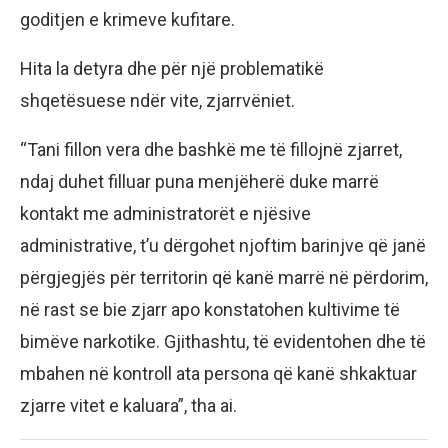
goditjen e krimeve kufitare.
Hita la detyra dhe për një problematikë
shqetësuese ndër vite, zjarrvëniet.
“Tani fillon vera dhe bashkë me të fillojnë zjarret,
ndaj duhet filluar puna menjëherë duke marrë
kontakt me administratorët e njësive
administrative, t’u dërgohet njoftim barinjve që janë
përgjegjës për territorin që kanë marrë në përdorim,
në rast se bie zjarr apo konstatohen kultivime të
bimëve narkotike. Gjithashtu, të evidentohen dhe të
mbahen në kontroll ata persona që kanë shkaktuar
zjarre vitet e kaluara”, tha ai.