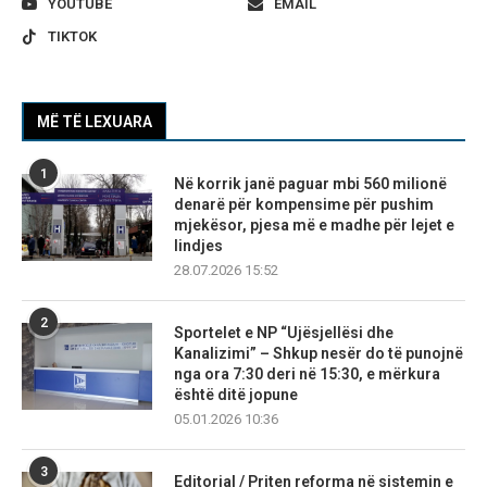
YOUTUBE
EMAIL
TIKTOK
MË TË LEXUARA
1
Në korrik janë paguar mbi 560 milionë
denarë për kompensime për pushim
mjekësor, pjesa më e madhe për lejet e
lindjes
28.07.2026 15:52
2
Sportelet e NP “Ujësjellësi dhe
Kanalizimi” – Shkup nesër do të punojnë
nga ora 7:30 deri në 15:30, e mërkura
është ditë jopune
05.01.2026 10:36
3
Editorial / Priten reforma në sistemin e