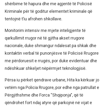
shërbime të hapura dhe me agjentë të Policisë
Kriminale për të goditur elementet kriminale që
tentojnë t’iu afrohen shkollave.
Monitorim intensiv me mjete inteligjente të
qarkullimit rrugor në të gjitha akset rrugore
nacionale, duke shmangur ndalesat pa shkak dhe
kontaktin verbal të punonjësve të Policisë Rrugore
me përdoruesit e rrugës, por duke evidentuar dhe
ndëshkuar shkeljet nëpërmjet teknologjisë.
Përsa iu përket qendrave urbane, Hita ka kërkuar jo
vetëm nga Policia Rrugore, por edhe nga patrullat e
Përgjithshme dhe Forca “Shqiponja”, që të
qëndrohet fort ndaj atyre që parkojnë në vijat e