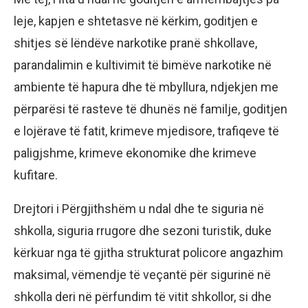
leje, kapjen e shtetasve në kërkim, goditjen e
shitjes së lëndëve narkotike pranë shkollave,
parandalimin e kultivimit të bimëve narkotike në
ambiente të hapura dhe të mbyllura, ndjekjen me
përparësi të rasteve të dhunës në familje, goditjen
e lojërave të fatit, krimeve mjedisore, trafiqeve të
paligjshme, krimeve ekonomike dhe krimeve
kufitare.
Drejtori i Përgjithshëm u ndal dhe te siguria në
shkolla, siguria rrugore dhe sezoni turistik, duke
kërkuar nga të gjitha strukturat policore angazhim
maksimal, vëmendje të veçantë për sigurinë në
shkolla deri në përfundim të vitit shkollor, si dhe