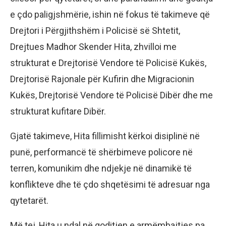
e çdo paligjshmërie, ishin në fokus të takimeve që
Drejtori i Përgjithshëm i Policisë së Shtetit,
Drejtues Madhor Skender Hita, zhvilloi me
strukturat e Drejtorisë Vendore të Policisë Kukës,
Drejtorisë Rajonale për Kufirin dhe Migracionin
Kukës, Drejtorisë Vendore të Policisë Dibër dhe me
strukturat kufitare Dibër.
Gjatë takimeve, Hita fillimisht kërkoi disiplinë në
punë, performancë të shërbimeve policore në
terren, komunikim dhe ndjekje në dinamikë të
konflikteve dhe të çdo shqetësimi të adresuar nga
qytetarët.
Më tej, Hita u ndal në goditjen e armëmbajtjes pa