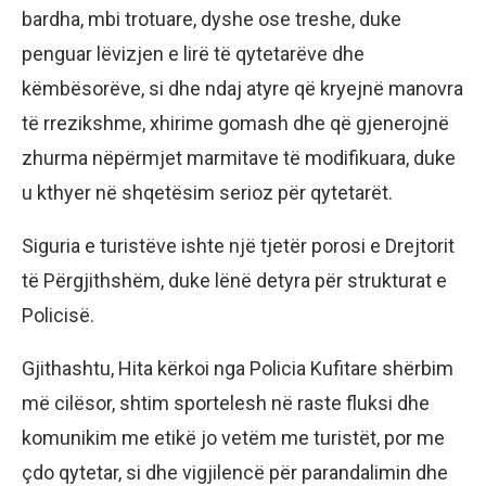
bardha, mbi trotuare, dyshe ose treshe, duke
penguar lëvizjen e lirë të qytetarëve dhe
këmbësorëve, si dhe ndaj atyre që kryejnë manovra
të rrezikshme, xhirime gomash dhe që gjenerojnë
zhurma nëpërmjet marmitave të modifikuara, duke
u kthyer në shqetësim serioz për qytetarët.
Siguria e turistëve ishte një tjetër porosi e Drejtorit
të Përgjithshëm, duke lënë detyra për strukturat e
Policisë.
Gjithashtu, Hita kërkoi nga Policia Kufitare shërbim
më cilësor, shtim sportelesh në raste fluksi dhe
komunikim me etikë jo vetëm me turistët, por me
çdo qytetar, si dhe vigjilencë për parandalimin dhe