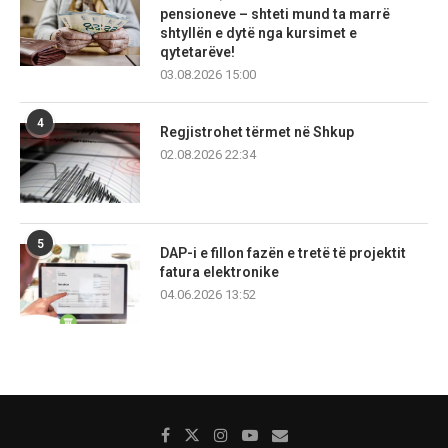
pensioneve – shteti mund ta marrë
shtyllën e dytë nga kursimet e
qytetarëve!
03.08.2026 15:00
4
Regjistrohet tërmet në Shkup
02.08.2026 22:34
5
DAP-i e fillon fazën e tretë të projektit
fatura elektronike
04.06.2026 13:52