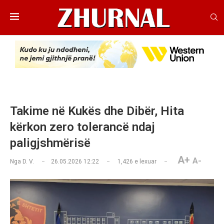
Takime në Kukës dhe Dibër, Hita
kërkon zero tolerancë ndaj
paligjshmërisë
A+
A-
Nga
D. V.
26.05.2026 12:22
1,426
e lexuar