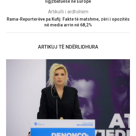
ligjzbatuese në Europë
Artikulli i ardhshëm
Rama-Reporterëve pa Kufij: Fakte të matshme, zëri i opozitës
në media arrin në 68,2%
ARTIKUJ TË NDËRLIDHURA