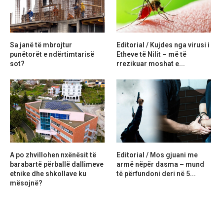
Sa janë të mbrojtur
Editorial / Kujdes nga virusi i
punëtorët e ndërtimtarisë
Etheve të Nilit – më të
sot?
rrezikuar moshat e...
A po zhvillohen nxënësit të
Editorial / Mos gjuani me
barabartë përballë dallimeve
armë nëpër dasma – mund
etnike dhe shkollave ku
të përfundoni deri në 5...
mësojnë?