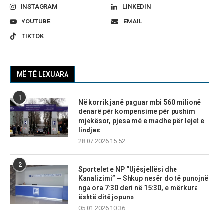
INSTAGRAM
LINKEDIN
YOUTUBE
EMAIL
TIKTOK
MË TË LEXUARA
1
Në korrik janë paguar mbi 560 milionë
denarë për kompensime për pushim
mjekësor, pjesa më e madhe për lejet e
lindjes
28.07.2026 15:52
2
Sportelet e NP “Ujësjellësi dhe
Kanalizimi” – Shkup nesër do të punojnë
nga ora 7:30 deri në 15:30, e mërkura
është ditë jopune
05.01.2026 10:36