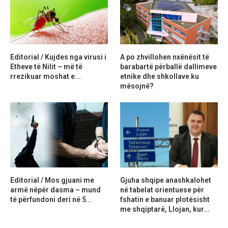
Editorial / Kujdes nga virusi i
A po zhvillohen nxënësit të
Etheve të Nilit – më të
barabartë përballë dallimeve
rrezikuar moshat e...
etnike dhe shkollave ku
mësojnë?
Editorial / Mos gjuani me
Gjuha shqipe anashkalohet
armë nëpër dasma – mund
në tabelat orientuese për
të përfundoni deri në 5...
fshatin e banuar plotësisht
me shqiptarë, Llojan, kur...