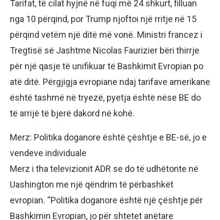
Tarifat, të cilat hyjnë në fuqi më 24 shkurt, filluan
nga 10 përqind, por Trump njoftoi një rritje në 15
përqind vetëm një ditë më vonë. Ministri francez i
Tregtisë së Jashtme Nicolas Faurizier bëri thirrje
për një qasje të unifikuar të Bashkimit Evropian po
atë ditë. Përgjigja evropiane ndaj tarifave amerikane
është tashmë në tryezë, pyetja është nëse BE do
të arrijë të bjerë dakord në kohë.
Merz: Politika doganore është çështje e BE-së, jo e
vendeve individuale
Merz i tha televizionit ADR se do të udhëtonte në
Uashington me një qëndrim të përbashkët
evropian. “Politika doganore është një çështje për
Bashkimin Evropian, jo për shtetet anëtare