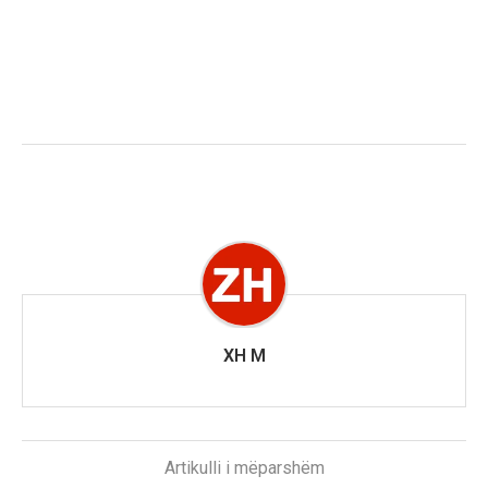
XH M
Artikulli i mëparshëm