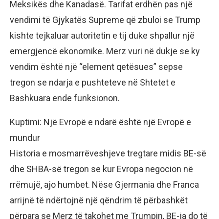
Meksikës dhe Kanadasë. Tarifat erdhën pas një
vendimi të Gjykatës Supreme që zbuloi se Trump
kishte tejkaluar autoritetin e tij duke shpallur një
emergjencë ekonomike. Merz vuri në dukje se ky
vendim është një “element qetësues” sepse
tregon se ndarja e pushteteve në Shtetet e
Bashkuara ende funksionon.
Kuptimi: Një Evropë e ndarë është një Evropë e
mundur
Historia e mosmarrëveshjeve tregtare midis BE-së
dhe SHBA-së tregon se kur Evropa negocion në
rrëmujë, ajo humbet. Nëse Gjermania dhe Franca
arrijnë të ndërtojnë një qëndrim të përbashkët
përpara se Merz të takohet me Trumpin, BE-ja do të