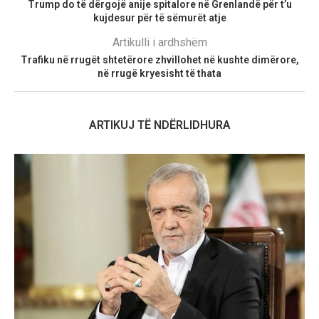
Trump do të dërgojë anije spitalore në Grenlandë për t’u
kujdesur për të sëmurët atje
Artikulli i ardhshëm
Trafiku në rrugët shtetërore zhvillohet në kushte dimërore,
në rrugë kryesisht të thata
ARTIKUJ TË NDËRLIDHURA