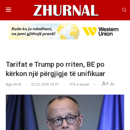
Tarifat e Trump po rriten, BE po
kërkon një përgjigje të unifikuar
A+
A-
Nga
Xh M
22.02.2026 10:37
976
e lexuar