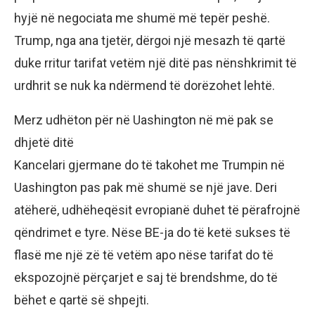
hyjë në negociata me shumë më tepër peshë.
Trump, nga ana tjetër, dërgoi një mesazh të qartë
duke rritur tarifat vetëm një ditë pas nënshkrimit të
urdhrit se nuk ka ndërmend të dorëzohet lehtë.
Merz udhëton për në Uashington në më pak se
dhjetë ditë
Kancelari gjermane do të takohet me Trumpin në
Uashington pas pak më shumë se një jave. Deri
atëherë, udhëheqësit evropianë duhet të përafrojnë
qëndrimet e tyre. Nëse BE-ja do të ketë sukses të
flasë me një zë të vetëm apo nëse tarifat do të
ekspozojnë përçarjet e saj të brendshme, do të
bëhet e qartë së shpejti.