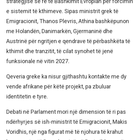
strategjisë së re të Bashkimit Evropian për forcimin
e sistemit të kthimeve. Sipas ministrit grek të
Emigracionit, Thanos Plevris, Athina bashkëpunon
me Holandën, Danimarkën, Gjermaninë dhe
Austrinë për ngritjen e qendrave të përbashkëta të
kthimit dhe tranzitit, të cilat synohet të jenë
funksionale në vitin 2027.
Qeveria greke ka nisur gjithashtu kontakte me dy
vende afrikane për këtë projekt, pa zbuluar
identitetin e tyre.
Debati në Parlament mori një dimension të ri pas
ndërhyrjes së ish-ministrit të Emigracionit, Makis
Voridhis, një nga figurat më të njohura të krahut