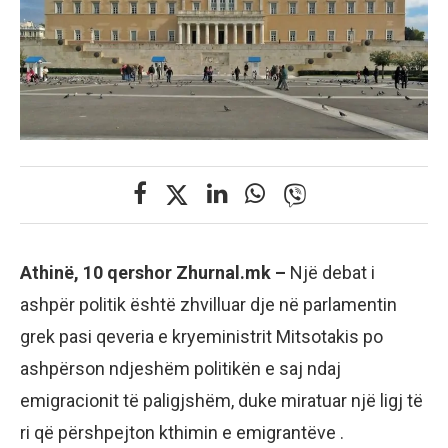
Athinë, 10 qershor Zhurnal.mk –
Një debat i
ashpër politik është zhvilluar dje në parlamentin
grek pasi qeveria e kryeministrit Mitsotakis po
ashpërson ndjeshëm politikën e saj ndaj
emigracionit të paligjshëm, duke miratuar një ligj të
ri që përshpejton kthimin e emigrantëve .