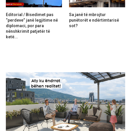
Editorial / Bisedimet pas
Sa janë të mbrojtur
“perdeve” janë legjitime në
punëtorët e ndërtimtarisë
diplomaci, por para
sot?
nënshkrimit patjetër të
ketë...