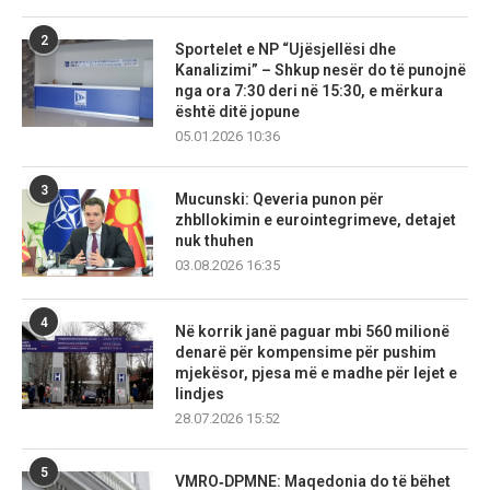
2
Sportelet e NP “Ujësjellësi dhe
Kanalizimi” – Shkup nesër do të punojnë
nga ora 7:30 deri në 15:30, e mërkura
është ditë jopune
05.01.2026 10:36
3
Mucunski: Qeveria punon për
zhbllokimin e eurointegrimeve, detajet
nuk thuhen
03.08.2026 16:35
4
Në korrik janë paguar mbi 560 milionë
denarë për kompensime për pushim
mjekësor, pjesa më e madhe për lejet e
lindjes
28.07.2026 15:52
5
VMRO‑DPMNE: Maqedonia do të bëhet