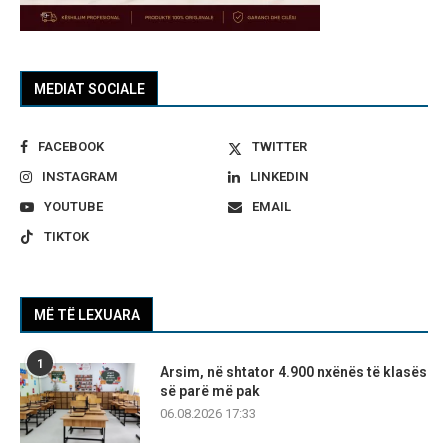
MEDIAT SOCIALE
FACEBOOK
TWITTER
INSTAGRAM
LINKEDIN
YOUTUBE
EMAIL
TIKTOK
MË TË LEXUARA
1
Arsim, në shtator 4.900 nxënës të klasës
së parë më pak
06.08.2026 17:33