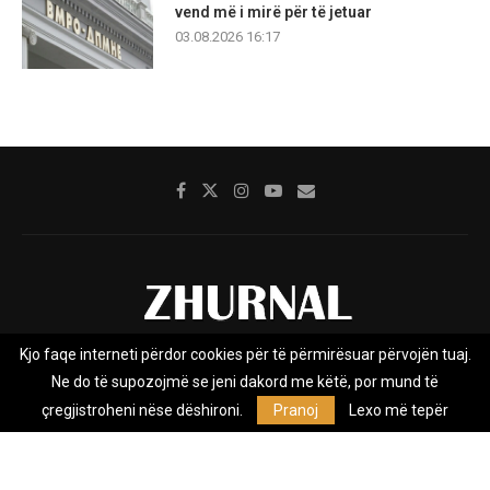
vend më i mirë për të jetuar
03.08.2026 16:17
Kjo faqe interneti përdor cookies për të përmirësuar përvojën tuaj.
Rreth nesh
Impresumi
Marketing
Kontakt
Ne do të supozojmë se jeni dakord me këtë, por mund të
Privacy Policy
çregjistroheni nëse dëshironi.
Pranoj
Lexo më tepër
Zhurnal.mk është Agjenci e Lajmeve e pavarur, e themeluar në vitin
2009, që e mbulon Maqedoninë, Kosovën, Shqipërinë edhe lajmet
nga bota.