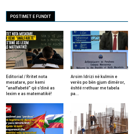
POSTIMET E FUNDIT
Editorial / Rritet nota
Arsim Idrizi në kulmin e
mesatare, por kemi
verës po bën gjum dimëror,
“analfabetë” që s’dinë as
është rrethuar me tabela
lexim e as matematikë!
pa...