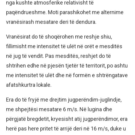
nga kushte atmosferike relativisht të
paqëndrueshme. Moti parashikohet me alternime
vranësirash mesatare deri të dendura.
Vranësirat do të shoqërohen me reshje shiu,
fillimisht me intensitet të ulët në orët e mesditës
në jug të vendit. Pas mesditës, reshjet do të
shtrihen edhe në pjesën tjetër të territorit, po ashtu
me intensitet të ulët dhe në formën e shtrëngatave
afatshkurtra lokale.
Era do të fryjë me drejtim jugperëndim-juglindje,
me shpejtësi mesatare 6 m/s. Në lugina dhe
përgjatë bregdetit, kryesisht atij jugperëndimor, era
herë pas here pritet të arrijë deri në 16 m/s, duke u