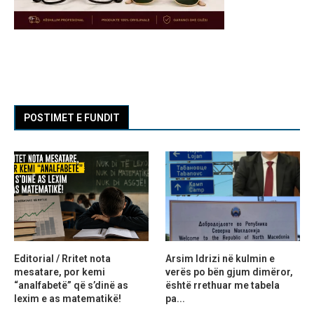
POSTIMET E FUNDIT
Editorial / Rritet nota
Arsim Idrizi në kulmin e
mesatare, por kemi
verës po bën gjum dimëror,
“analfabetë” që s’dinë as
është rrethuar me tabela
lexim e as matematikë!
pa...