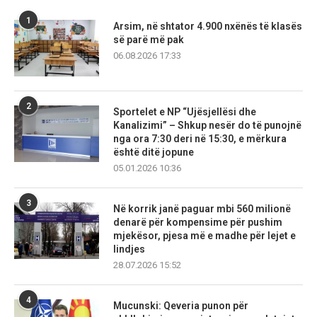
1
Arsim, në shtator 4.900 nxënës të klasës
së parë më pak
06.08.2026 17:33
2
Sportelet e NP “Ujësjellësi dhe
Kanalizimi” – Shkup nesër do të punojnë
nga ora 7:30 deri në 15:30, e mërkura
është ditë jopune
05.01.2026 10:36
3
Në korrik janë paguar mbi 560 milionë
denarë për kompensime për pushim
mjekësor, pjesa më e madhe për lejet e
lindjes
28.07.2026 15:52
4
Mucunski: Qeveria punon për