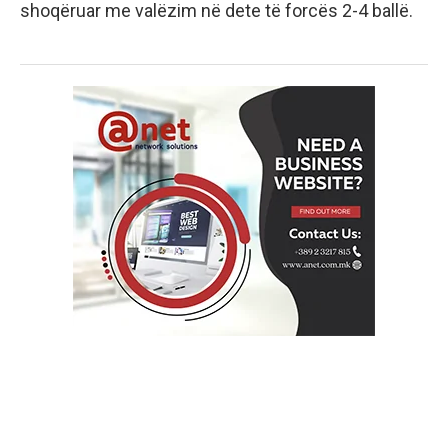
shoqëruar me valëzim në dete të forcës 2-4 ballë.