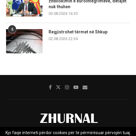
zhbllokimin e eurointegrimeve, detajet
nuk thuhen
03.08.2026 16:35
5
Regjistrohet tërmet në Shkup
02.08.2026 22:34
Kjo faqe interneti përdor cookies për të përmirësuar përvojën tuaj.