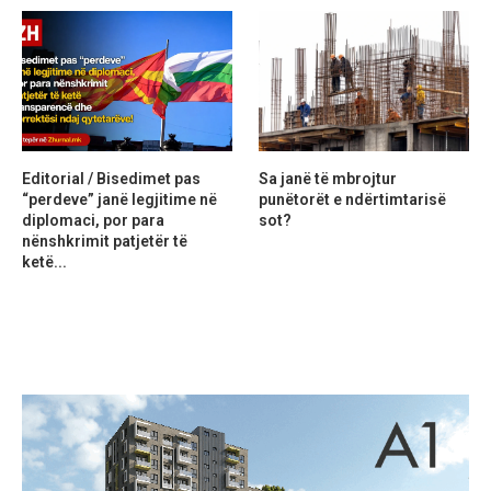
Editorial / Bisedimet pas
Sa janë të mbrojtur
“perdeve” janë legjitime në
punëtorët e ndërtimtarisë
diplomaci, por para
sot?
nënshkrimit patjetër të
ketë...