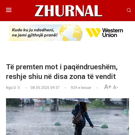
Të premten mot i paqëndrueshëm,
reshje shiu në disa zona të vendit
A+
A-
Nga
D. V.
08.05.2026 09:37
929
e lexuar