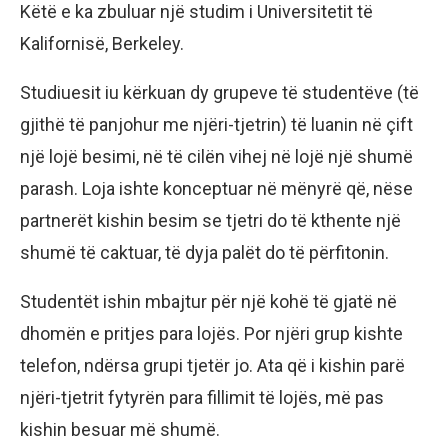
Këtë e ka zbuluar një studim i Universitetit të
Kalifornisë, Berkeley.
Studiuesit iu kërkuan dy grupeve të studentëve (të
gjithë të panjohur me njëri-tjetrin) të luanin në çift
një lojë besimi, në të cilën vihej në lojë një shumë
parash. Loja ishte konceptuar në mënyrë që, nëse
partnerët kishin besim se tjetri do të kthente një
shumë të caktuar, të dyja palët do të përfitonin.
Studentët ishin mbajtur për një kohë të gjatë në
dhomën e pritjes para lojës. Por njëri grup kishte
telefon, ndërsa grupi tjetër jo. Ata që i kishin parë
njëri-tjetrit fytyrën para fillimit të lojës, më pas
kishin besuar më shumë.