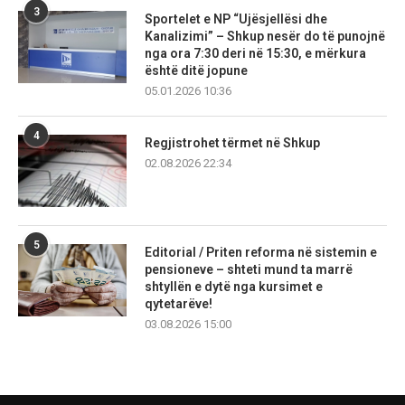
3
Sportelet e NP “Ujësjellësi dhe
Kanalizimi” – Shkup nesër do të punojnë
nga ora 7:30 deri në 15:30, e mërkura
është ditë jopune
05.01.2026 10:36
4
Regjistrohet tërmet në Shkup
02.08.2026 22:34
5
Editorial / Priten reforma në sistemin e
pensioneve – shteti mund ta marrë
shtyllën e dytë nga kursimet e
qytetarëve!
03.08.2026 15:00