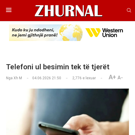
Telefoni ul besimin tek të tjerët
A+
A-
Nga
Xh M
04.06.2026 21:50
2,776
e lexuar