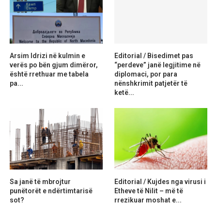
Arsim Idrizi në kulmin e
Editorial / Bisedimet pas
verës po bën gjum dimëror,
“perdeve” janë legjitime në
është rrethuar me tabela
diplomaci, por para
pa...
nënshkrimit patjetër të
ketë...
Sa janë të mbrojtur
Editorial / Kujdes nga virusi i
punëtorët e ndërtimtarisë
Etheve të Nilit – më të
sot?
rrezikuar moshat e...