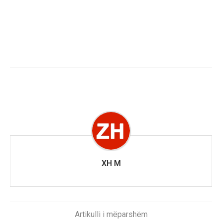
XH M
Artikulli i mëparshëm