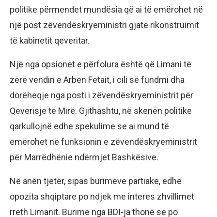
politike përmendet mundësia që ai të emërohet në
një post zëvendëskryeministri gjatë rikonstruimit
të kabinetit qeveritar.
Një nga opsionet e përfolura është që Limani të
zërë vendin e Arben Fetait, i cili së fundmi dha
dorëheqje nga posti i zëvendëskryeministrit për
Qeverisje të Mirë. Gjithashtu, në skenën politike
qarkullojnë edhe spekulime se ai mund të
emërohet në funksionin e zëvendëskryeministrit
për Marrëdhënie ndërmjet Bashkësive.
Në anën tjetër, sipas burimeve partiake, edhe
opozita shqiptare po ndjek me interes zhvillimet
rreth Limanit. Burime nga BDI-ja thonë se po