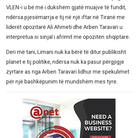
VLEN-i u bë më i dukshëm gjatë muajve të fundit,
ndërsa pjesëmarrja e tij në një iftar në Tiranë me
liderët opozitarë Ali Ahmeti dhe Arben Taravari u
interpretua si sinjal i afrimit me opozitën shqiptare.
Deri më tani, Limani nuk ka bërë të ditur publikisht
planet e tij politike, ndërsa nuk ka pasur përgjigje
zyrtare as nga Arben Taravari lidhur me spekulimet
për një bashkëpunim të mundshëm mes tyre.