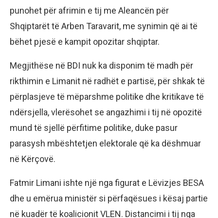
punohet për afrimin e tij me Aleancën për
Shqiptarët të Arben Taravarit, me synimin që ai të
bëhet pjesë e kampit opozitar shqiptar.
Megjithëse në BDI nuk ka disponim të madh për
rikthimin e Limanit në radhët e partisë, për shkak të
përplasjeve të mëparshme politike dhe kritikave të
ndërsjella, vlerësohet se angazhimi i tij në opozitë
mund të sjellë përfitime politike, duke pasur
parasysh mbështetjen elektorale që ka dëshmuar
në Kërçovë.
Fatmir Limani ishte një nga figurat e Lëvizjes BESA
dhe u emërua ministër si përfaqësues i kësaj partie
në kuadër të koalicionit VLEN. Distancimi i tij nga