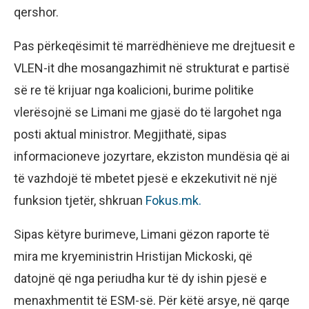
qershor.
Pas përkeqësimit të marrëdhënieve me drejtuesit e
VLEN-it dhe mosangazhimit në strukturat e partisë
së re të krijuar nga koalicioni, burime politike
vlerësojnë se Limani me gjasë do të largohet nga
posti aktual ministror. Megjithatë, sipas
informacioneve jozyrtare, ekziston mundësia që ai
të vazhdojë të mbetet pjesë e ekzekutivit në një
funksion tjetër, shkruan
Fokus.mk.
Sipas këtyre burimeve, Limani gëzon raporte të
mira me kryeministrin Hristijan Mickoski, që
datojnë që nga periudha kur të dy ishin pjesë e
menaxhmentit të ESM-së. Për këtë arsye, në qarqe