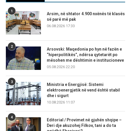
1
Arsim, në shtator 4.900 nxënës të klasës
së parë më pak
06.08.2026 17:33
2
Arsovski: Maqedonia po hyn në fazën e
“hiperpolitikës”, ndërsa qytetarët po
mësohen me dështimin e institucioneve
05.08.2026 22:20
3
Ministria e Energjisë: Sistemi
elektroenergjetik në vend është stabil
dhe i sigurt
10.08.2026 11:07
4
Editorial / Provimet në gjuhën shqipe –
Deri dje akuzohej Filkov, tani a do ta
zgjidhë Shasivari?