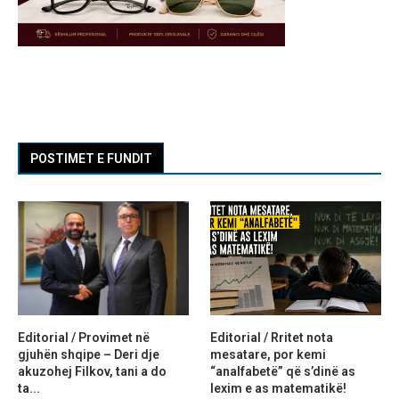
POSTIMET E FUNDIT
Editorial / Provimet në
Editorial / Rritet nota
gjuhën shqipe – Deri dje
mesatare, por kemi
akuzohej Filkov, tani a do
“analfabetë” që s’dinë as
ta...
lexim e as matematikë!