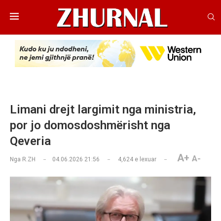
Limani drejt largimit nga ministria,
por jo domosdoshmërisht nga
Qeveria
A+
A-
Nga
R.ZH
04.06.2026 21:56
4,624
e lexuar