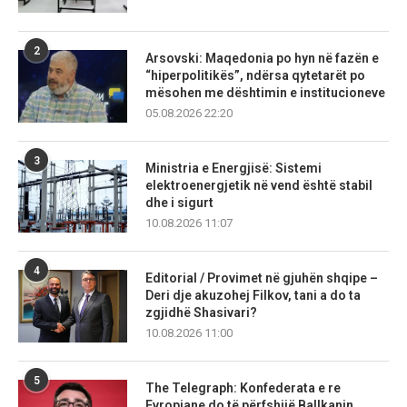
2
Arsovski: Maqedonia po hyn në fazën e
“hiperpolitikës”, ndërsa qytetarët po
mësohen me dështimin e institucioneve
05.08.2026 22:20
3
Ministria e Energjisë: Sistemi
elektroenergjetik në vend është stabil
dhe i sigurt
10.08.2026 11:07
4
Editorial / Provimet në gjuhën shqipe –
Deri dje akuzohej Filkov, tani a do ta
zgjidhë Shasivari?
10.08.2026 11:00
5
The Telegraph: Konfederata e re
Evropiane do të përfshijë Ballkanin