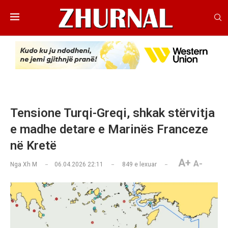
Tensione Turqi-Greqi, shkak stërvitja
e madhe detare e Marinës Franceze
në Kretë
A+
A-
Nga
Xh M
06.04.2026 22:11
849
e lexuar