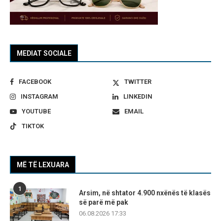
MEDIAT SOCIALE
FACEBOOK
TWITTER
INSTAGRAM
LINKEDIN
YOUTUBE
EMAIL
TIKTOK
MË TË LEXUARA
1
Arsim, në shtator 4.900 nxënës të klasës
së parë më pak
06.08.2026 17:33