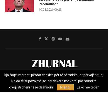
Perëndimor
10.08.2026 09:23
Kjo faqe interneti përdor cookies për të përmirësuar përvojën tuaj.
Rreth nesh
Impresumi
Marketing
Kontakt
Ne do të supozojmë se jeni dakord me këtë, por mund të
Privacy Policy
çregjistroheni nëse dëshironi.
Pranoj
Lexo më tepër
Zhurnal.mk është Agjenci e Lajmeve e pavarur, e themeluar në vitin
2009, që e mbulon Maqedoninë, Kosovën, Shqipërinë edhe lajmet
nga bota.