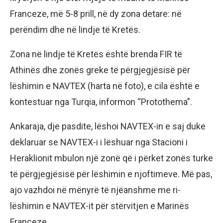
Franceze, më 5-8 prill, në dy zona detare: në
perëndim dhe në lindje të Kretës.
Zona në lindje të Kretës është brenda FIR të
Athinës dhe zonës greke të përgjegjësisë për
lëshimin e NAVTEX (harta në foto), e cila është e
kontestuar nga Turqia, informon “Protothema”.
Ankaraja, dje pasdite, lëshoi ​​NAVTEX-in e saj duke
deklaruar se NAVTEX-i i lëshuar nga Stacioni i
Heraklionit mbulon një zonë që i përket zonës turke
të përgjegjësisë për lëshimin e njoftimeve. Më pas,
ajo vazhdoi në mënyrë të njëanshme me ri-
lëshimin e NAVTEX-it për stërvitjen e Marinës
Franceze.