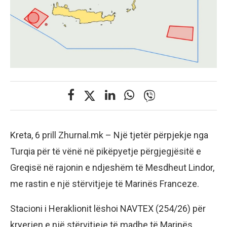
Kreta, 6 prill Zhurnal.mk – Një tjetër përpjekje nga
Turqia për të vënë në pikëpyetje përgjegjësitë e
Greqisë në rajonin e ndjeshëm të Mesdheut Lindor,
me rastin e një stërvitjeje të Marinës Franceze.
Stacioni i Heraklionit lëshoi ​​NAVTEX (254/26) për
kryerjen e një stërvitjeje të madhe të Marinës