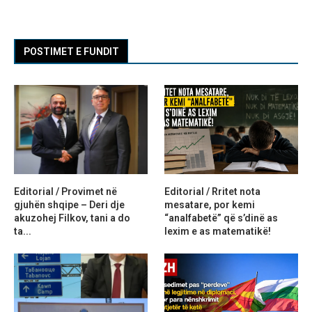
POSTIMET E FUNDIT
Editorial / Provimet në
Editorial / Rritet nota
gjuhën shqipe – Deri dje
mesatare, por kemi
akuzohej Filkov, tani a do
“analfabetë” që s’dinë as
ta...
lexim e as matematikë!