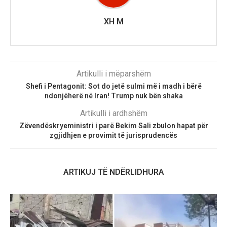
XH M
Artikulli i mëparshëm
Shefi i Pentagonit: Sot do jetë sulmi më i madh i bërë
ndonjëherë në Iran! Trump nuk bën shaka
Artikulli i ardhshëm
Zëvendëskryeministri i parë Bekim Sali zbulon hapat për
zgjidhjen e provimit të jurisprudencës
ARTIKUJ TË NDËRLIDHURA